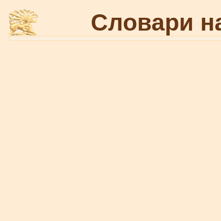
Словари н