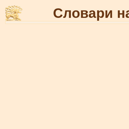
Словари н