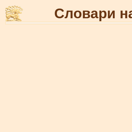
Словари н