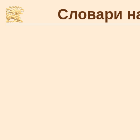
Словари н