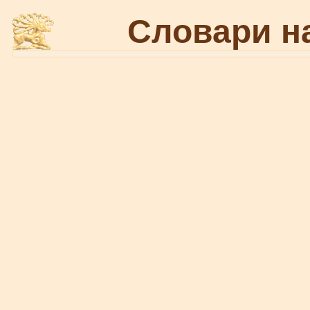
Словари н