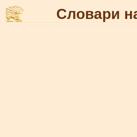
Словари н