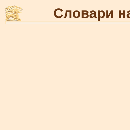
Словари н