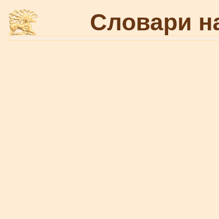
Словари н