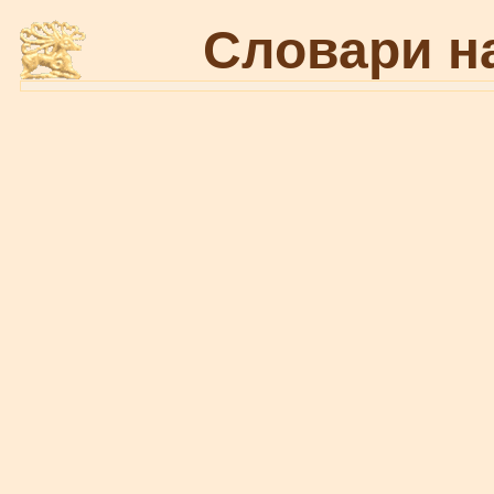
Словари н