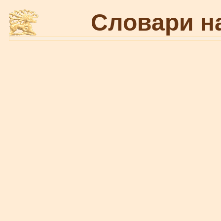
Словари н