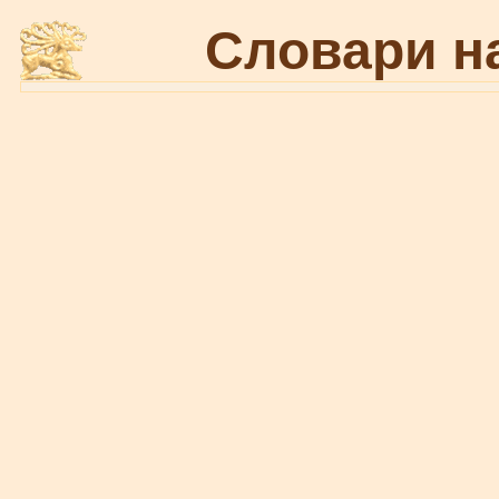
Словари н