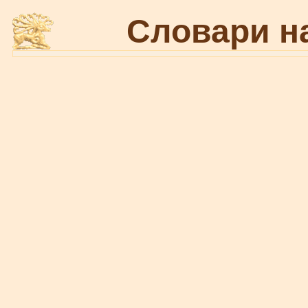
Словари н