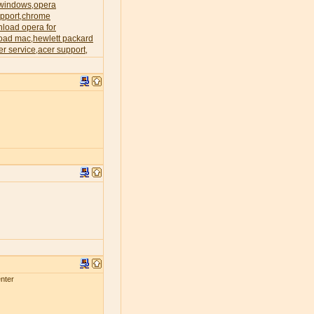
 windows
opera
,
pport
chrome
,
load opera for
oad mac
hewlett packard
,
er service
acer support
,
,
nter