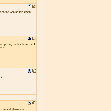
sharing with us this useful
composing on this theme, so I
t once
ty
y site and share your