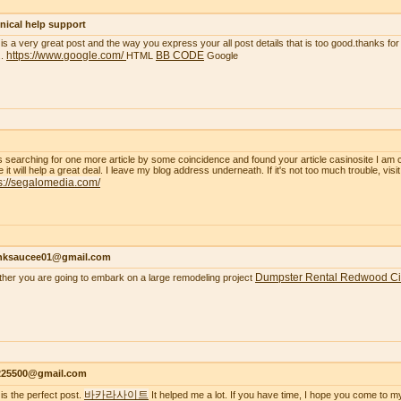
nical help support
 is a very great post and the way you express your all post details that is too good.thanks for 
https://www.google.com/
BB CODE
..
HTML
Google
s searching for one more article by some coincidence and found your article casinosite I am 
e it will help a great deal. I leave my blog address underneath. If it's not too much trouble, visi
s://segalomedia.com/
nksaucee01@gmail.com
Dumpster Rental Redwood Ci
her you are going to embark on a large remodeling project
s225500@gmail.com
바카라사이트
 is the perfect post.
It helped me a lot. If you have time, I hope you come to m