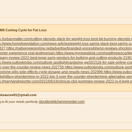
S Cutting Cycle for Fat Loss
s://urbanmatter.com/cutting-steroids-stack-for-weight-loss-best-fat-burning-steroids
s://www.hometownstation.com/news-articles/weight-loss-sarms-stack-best-sarms-cutt
827
https://nativenewsonline.net/advertise/branded-voices/phenq-reviews-shockin
omer-experience-real-testimonials
https://www.mynewsdesk.com/nealthnewscart/p
pany-review-2022-best-legal-sarm-vendors-for-bulking-and-cutting-products-319
s://www.outlookindia.com/outlook-spotlight/cardarine-gw501516-for-sale-online-cr
al-over-the-counter-review-news-202756
https://www.outlookindia.com/outlook-spotl
bolone-pills-side-effects-cycle-dosage-and-results-news-202996
https://www.outlo
light/buy-phentermine-in-2022-top-3-over-the-counter-phentermine-alternative-
s://marylandreporter.com/2022/06/16/clinical-cbd-gummies-review-2022-is-it-legit-o
nksaucee01@gmail.com
stocktonkitchenremodel.com
g to fit your needs perfectly