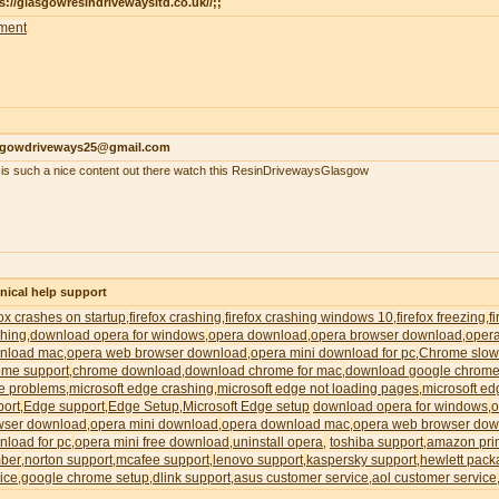
s://glasgowresindrivewaysltd.co.uk//;;
ment
sgowdriveways25@gmail.com
 is such a nice content out there watch this ResinDrivewaysGlasgow
nical help support
fox crashes on startup
firefox crashing
firefox crashing windows 10
firefox freezing
f
,
,
,
,
shing
download opera for windows
opera download
opera browser download
oper
,
,
,
,
nload mac
opera web browser download
opera mini download for pc
Chrome slow
,
,
,
ome support
chrome download
download chrome for mac
download google chrome
,
,
,
e problems
microsoft edge crashing
microsoft edge not loading pages
microsoft ed
,
,
,
port
Edge support
Edge Setup
Microsoft Edge setup
download opera for windows
o
,
,
,
,
wser download
opera mini download
opera download mac
opera web browser dow
,
,
,
nload for pc
opera mini free download
uninstall opera
toshiba support
amazon pri
,
,
,
,
ber
norton support
mcafee support
lenovo support
kaspersky support
hewlett pack
,
,
,
,
,
ice
google chrome setup
dlink support
asus customer service
aol customer service
,
,
,
,