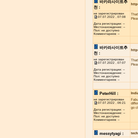
바카라사이트추
http
천 :
не зарегистрирован
That
07.07.2022 , 07:08
Plea
Дата регистрации: --
Местонахождение: --
Пол: не доступно
Комментариев: --
바카라사이트추
http
천 :
не зарегистрирован
That
07.07.2022 , 07:07
Plea
Дата регистрации: --
Местонахождение: --
Пол: не доступно
Комментариев: --
PeterHill :
Indi
не зарегистрирован
Fabul
07.07.2022 , 06:21
diff
go c
Дата регистрации: --
Местонахождение: --
Пол: не доступно
Комментариев: --
messytyagi :
tech