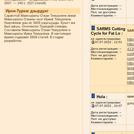
2007. — 140 с. (527 статей)
Дата регистрации: --
Местонахождение: --
Ирон-Туркаг дзырдуат
Пол: не доступно
Сарæзтой Мамсыраты Озкан Темурленк æмæ
Комментариев: --
Мамсыраты Озканы чызг Ирмæ Темурленк.
Ныртæккæ дзы ис 5609 уацхъуыды. Куыст ма
йыл цæуы. Осетинско-Турецкий словарь.
SARMS Cutting
Составили Мамсыраты Озкан Темурленк и
SARM
Cycle for Fat Lo :
Мамсыраты Ирма Темурленк. В настоящее
время содержит 5609 статей. В стадии
не зарегистрирован
http
разработки.
07.07.2022 , 12:51
http
422
Дата регистрации: --
Местонахождение: --
cust
Пол: не доступно
com
Комментариев: --
http
leg
tren
spot
http
Hola :
spa
не зарегистрирован
goin
07.07.2022 , 10:07
Дата регистрации: --
Местонахождение: --
Пол: не доступно
Комментариев: --