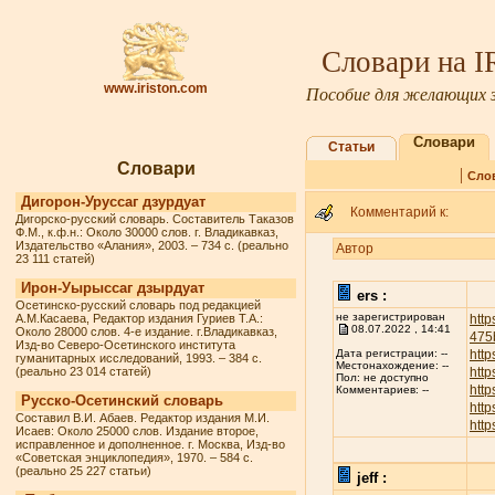
Словари на 
www.iriston.com
Пособие для желающих з
Словари
Статьи
Словари
|
Сло
Дигорон-Уруссаг дзурдуат
Комментарий к:
Дигорско-русский словарь. Составитель Таказов
Ф.М., к.ф.н.: Около 30000 слов. г. Владикавказ,
Издательство «Алания», 2003. – 734 с. (реально
Автор
23 111 статей)
Ирон-Уырыссаг дзырдуат
ers :
Осетинско-русский словарь под редакцией
не зарегистрирован
А.М.Касаева, Редактор издания Гуриев Т.А.:
http
08.07.2022 , 14:41
Около 28000 слов. 4-е издание. г.Владикавказ,
475
Изд-во Северо-Осетинского института
http
Дата регистрации: --
гуманитарных исследований, 1993. – 384 с.
Местонахождение: --
(реально 23 014 статей)
http
Пол: не доступно
http
Комментариев: --
Русско-Осетинский словарь
http
Составил В.И. Абаев. Редактор издания М.И.
http
Исаев: Около 25000 слов. Издание второе,
исправленное и дополненное. г. Москва, Изд-во
«Советская энциклопедия», 1970. – 584 с.
(реально 25 227 статьи)
jeff :