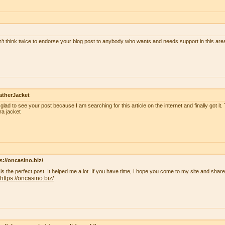
n’t think twice to endorse your blog post to anybody who wants and needs support in this ar
atherJacket
 glad to see your post because I am searching for this article on the internet and finally got it.
ra jacket
s://oncasino.biz/
 is the perfect post. It helped me a lot. If you have time, I hope you come to my site and shar
https://oncasino.biz/