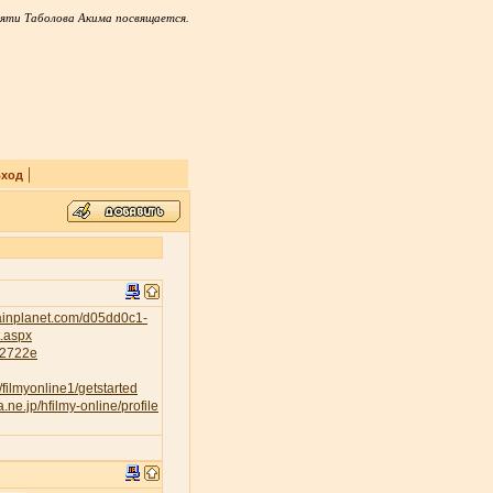
яти Таболова Акима посвящается.
|
ход
tainplanet.com/d05dd0c1-
t.aspx
232722e
/filmyonline1/getstarted
a.ne.jp/hfilmy-online/profile