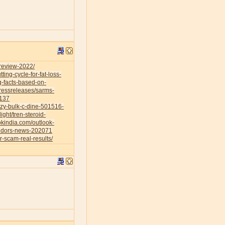
-review-2022/
ing-cycle-for-fat-loss-
g-facts-based-on-
ressreleases/sarms-
0137
azy-bulk-c-dine-501516-
ight/tren-steroid-
okindia.com/outlook-
vendors-news-202071
r-scam-real-results/