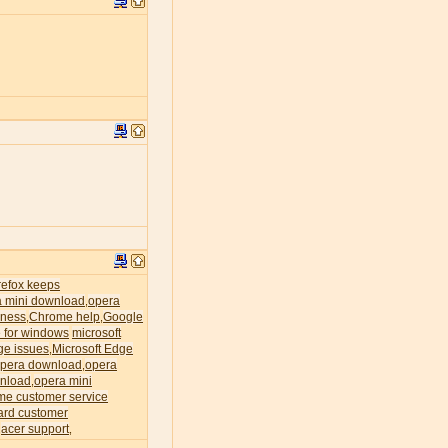
irefox keeps
a mini download
opera
,
ness
Chrome help
Google
,
,
 for windows
microsoft
ge issues
Microsoft Edge
,
pera download
opera
,
nload
opera mini
,
me customer service
ard customer
acer support
,
,