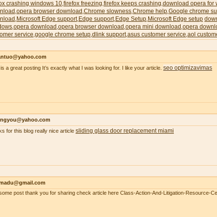
fox crashing windows 10
firefox freezing
firefox keeps crashing
download opera for
,
,
,
nload
opera browser download
Chrome slowness
Chrome help
Google chrome su
,
,
,
,
nload
Microsoft Edge support
Edge support
Edge Setup
Microsoft Edge setup
down
,
,
,
,
dows
opera download
opera browser download
opera mini download
opera downl
,
,
,
,
omer service
google chrome setup
dlink support
asus customer service
aol custom
,
,
,
,
antuo@yahoo.com
seo optimizavimas
is a great posting It’s exactly what I was looking for. I like your article.
ongyou@yahoo.com
sliding glass door replacement miami
s for this blog really nice article
madu@gmail.com
ome post thank you for sharing check article here Class-Action-And-Litigation-Resource-Ce