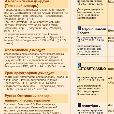
Æмбарынгæнæн дзырдуат
не зарегистрирован
http
08.07.2022 , 11:07
(Толковый словарь)
Дата регистрации: --
Использованы материалы из книг: Осетинские
Местонахождение: --
обычаи. Составитель Гастан Агнаев. Рецензенты
Пол: не доступно
Камал Ходов, Геор Чеджемты. – Владикавказ,
Комментариев: --
«Урсдон», 1999 – 172 с.;
Ирон æгъдæуттæ. Чиныг сарæзта Агънаты
Гæстæн. Рецензенттæ Ходы Камал æмæ
Чеджемты Геор. – Дзæуджыхъæу, «Урсдон»,
Rajouri Garden
Book
1999 – 176 с.;
Escorts :
Этнография и мифология осетин. Краткий
словарь. Составили Дзадзиев А.Б., Дзуцев Х.В.,
не зарегистрирован
Book
Караев С.М. – Владикавказ, 1994 – 284 с. ( 1 072
08.07.2022 , 09:48
Hote
статьи)
Дата регистрации: --
Местонахождение: --
Фразеологион дзырдуат
Пол: не доступно
Фразеологический словарь осетинского языка.
Комментариев: --
Составил Дзабиты З. Т. Редактор издания
Дзиццойты Ю. А.: 2-е дополненное издание. г.
Цхинвал, Полиграфическое производственное
объединение РЮО, 2003. – 448 с. (5 241 статя)
AUTOBETCASINO
http
:
Ирон орфографион дзырдуат
Осетинский орфографический словарь, около 58
не зарегистрирован
AUTO
тысяч слов. Научно-популярное издание.
07.07.2022 , 15:29
ฟรีท
Составители: Н. К. Багаев, Х. А. Таказов.
Дата регистрации: --
Издательство «Алания», – Владикавказ, 2002 г.
Местонахождение: --
— 688 с. (реально 49 770 статей)
Пол: не доступно
Комментариев: --
Русско-Осетинский словарь
лингвистических терминов
Составил: Гацалова Л.Б. Книга издана в
gennylum :
don
авторской редакции. Северо-Осетинский
институт гуманитарных и социальных
не зарегистрирован
isnt
07.07.2022 , 14:11
исследований – Владикавказ: РИО СОИГСИ,