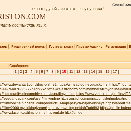
Светлой пам
Æппæт дунейы ирæттæ - зонут уе 'взаг!
IRISTON.COM
нать осетинский язык.
|
|
|
|
|
варь
Расширенный поиск
Гостевая книга
Письмо Админу
Регистрация
В
Сообщение
|
|
|
|
|
|
|
|
|
|
10
|
|
|
|
|
|
|
|
1
2
3
4
5
6
7
8
9
11
12
13
14
15
16
17
s://www.deviantart.com/filmy-online1
https://writeablog.net/gqxckdfh3l
https://moun
b-447d-ad76-25277b4db552
https://cs.astronomy.com/members/filmyonline/defaul
s://community.telecomdrive.com/user/filmyonline
https://www.zintro.com/profile/zif
s://seedandspark.com/user/filmyonline
https://graphcommons.com/sterlingbeatric
s://filmyonline.bigcartel.com/product/10-najlepszych-bajek-disneya
https://about.me
s://filmy2000.mystrikingly.com/
https://zenwriting.net/iah7uddi93
https://profile.haten
s://www.facer.io/u/filmy-online
http://url.de
http://url.de