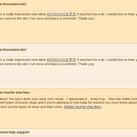
s://oncasino.biz/
바카라사이트추천
's a really impressive new idea!
It touched me a lot. I would love to hear 
se come to the site I run once and leave a comment. Thank you.
s://oncasino.biz/
바카라사이트추천
's a really impressive new idea!
It touched me a lot. I would love to hear 
se come to the site I run once and leave a comment. Thank you.
an tourist visa fees
ous! You have done your work very nicely... I appreciate it... keep it up... Now the Indian touri
erent types of tourist visas and if you're planning to visit India for tourism you must know about
Indian tourist visa fees
heck out the types of visas and their costs.
nical help support