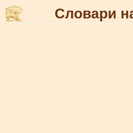
Словари н