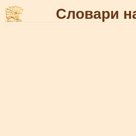
Словари н