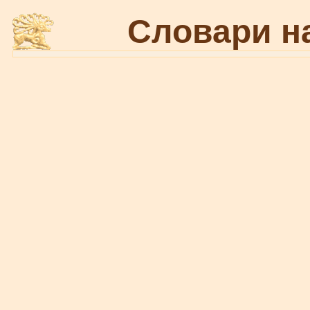
Словари н