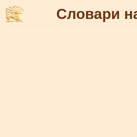
Словари н