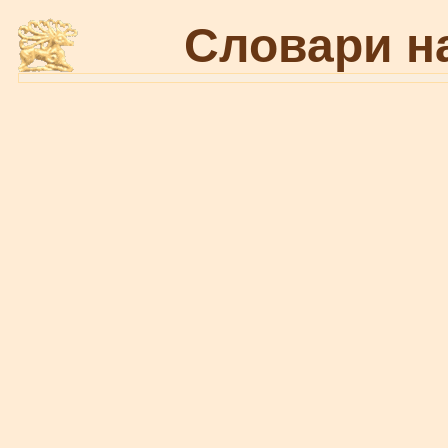
Словари н