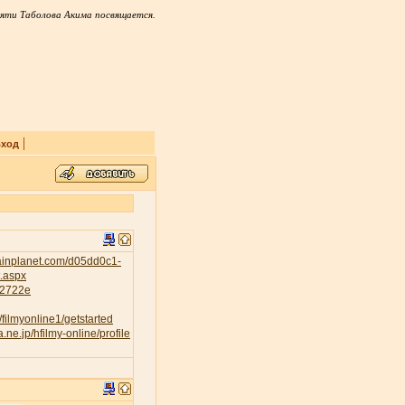
яти Таболова Акима посвящается.
|
ход
tainplanet.com/d05dd0c1-
t.aspx
232722e
/filmyonline1/getstarted
a.ne.jp/hfilmy-online/profile