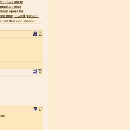
 windows
opera
,
pport
chrome
,
load opera for
oad mac
hewlett packard
,
er service
acer support
,
,
nter