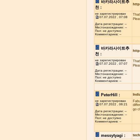
바카라사이트추
http
천 :
не зарегистрирован
That
07.07.2022 , 07:08
Plea
Дата регистрации: --
Местонахождение: --
Пол: не доступно
Комментариев: --
바카라사이트추
http
천 :
не зарегистрирован
That
07.07.2022 , 07:07
Plea
Дата регистрации: --
Местонахождение: --
Пол: не доступно
Комментариев: --
PeterHill :
Indi
не зарегистрирован
Fabul
07.07.2022 , 06:21
diff
go c
Дата регистрации: --
Местонахождение: --
Пол: не доступно
Комментариев: --
messytyagi :
tech