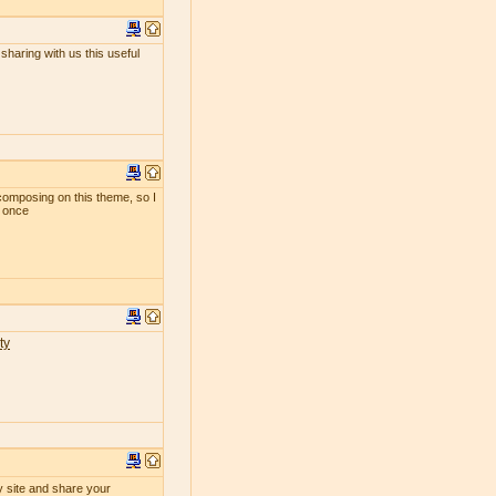
sharing with us this useful
composing on this theme, so I
t once
ty
y site and share your