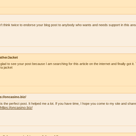
n’t think twice to endorse your blog post to anybody who wants and needs support in this ar
atherJacket
 glad to see your post because I am searching for this article on the internet and finally got it.
ra jacket
s://oncasino.biz/
 is the perfect post. It helped me a lot. If you have time, I hope you come to my site and shar
https://oncasino.biz/