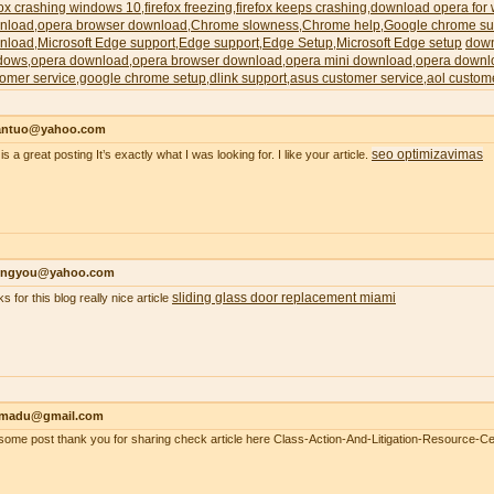
fox crashing windows 10
firefox freezing
firefox keeps crashing
download opera for
,
,
,
nload
opera browser download
Chrome slowness
Chrome help
Google chrome su
,
,
,
,
nload
Microsoft Edge support
Edge support
Edge Setup
Microsoft Edge setup
down
,
,
,
,
dows
opera download
opera browser download
opera mini download
opera downl
,
,
,
,
omer service
google chrome setup
dlink support
asus customer service
aol custom
,
,
,
,
antuo@yahoo.com
seo optimizavimas
is a great posting It’s exactly what I was looking for. I like your article.
ongyou@yahoo.com
sliding glass door replacement miami
s for this blog really nice article
madu@gmail.com
ome post thank you for sharing check article here Class-Action-And-Litigation-Resource-Ce