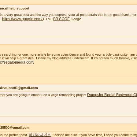
nical help support
 is a very great post and the way you express your all post details that is too good.thanks for 
https://www.google.com/
BB CODE
..
HTML
Google
s searching for one more article by some coincidence and found your article casinosite I am 
e it will help a great deal. I leave my blog address underneath. If it's not too much trouble, visi
s://segalomedia.com/
nksaucee01@gmail.com
Dumpster Rental Redwood Ci
her you are going to embark on a large remodeling project
s225500@gmail.com
바카라사이트
 is the perfect post.
It helped me a lot. If you have time, I hope you come to m