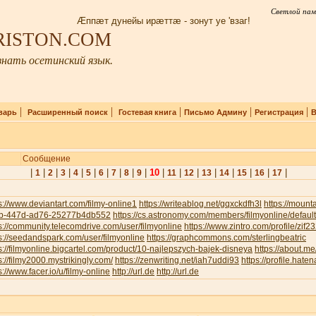
Светлой пам
Æппæт дунейы ирæттæ - зонут уе 'взаг!
IRISTON.COM
нать осетинский язык.
|
|
|
|
|
варь
Расширенный поиск
Гостевая книга
Письмо Админу
Регистрация
В
Сообщение
|
|
|
|
|
|
|
|
|
|
10
|
|
|
|
|
|
|
|
1
2
3
4
5
6
7
8
9
11
12
13
14
15
16
17
s://www.deviantart.com/filmy-online1
https://writeablog.net/gqxckdfh3l
https://moun
b-447d-ad76-25277b4db552
https://cs.astronomy.com/members/filmyonline/defaul
s://community.telecomdrive.com/user/filmyonline
https://www.zintro.com/profile/zif
s://seedandspark.com/user/filmyonline
https://graphcommons.com/sterlingbeatric
s://filmyonline.bigcartel.com/product/10-najlepszych-bajek-disneya
https://about.me
s://filmy2000.mystrikingly.com/
https://zenwriting.net/iah7uddi93
https://profile.haten
s://www.facer.io/u/filmy-online
http://url.de
http://url.de