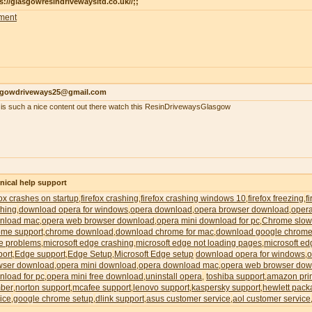
s://glasgowresindrivewaysltd.co.uk//;;
ment
sgowdriveways25@gmail.com
 is such a nice content out there watch this ResinDrivewaysGlasgow
nical help support
fox crashes on startup
firefox crashing
firefox crashing windows 10
firefox freezing
f
,
,
,
,
shing
download opera for windows
opera download
opera browser download
oper
,
,
,
,
nload mac
opera web browser download
opera mini download for pc
Chrome slow
,
,
,
ome support
chrome download
download chrome for mac
download google chrome
,
,
,
e problems
microsoft edge crashing
microsoft edge not loading pages
microsoft ed
,
,
,
port
Edge support
Edge Setup
Microsoft Edge setup
download opera for windows
o
,
,
,
,
wser download
opera mini download
opera download mac
opera web browser dow
,
,
,
nload for pc
opera mini free download
uninstall opera
toshiba support
amazon pri
,
,
,
,
ber
norton support
mcafee support
lenovo support
kaspersky support
hewlett pack
,
,
,
,
,
ice
google chrome setup
dlink support
asus customer service
aol customer service
,
,
,
,