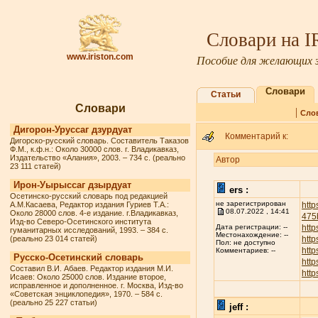
Словари на 
www.iriston.com
Пособие для желающих з
Словари
Статьи
Словари
|
Сло
Дигорон-Уруссаг дзурдуат
Комментарий к:
Дигорско-русский словарь. Составитель Таказов
Ф.М., к.ф.н.: Около 30000 слов. г. Владикавказ,
Издательство «Алания», 2003. – 734 с. (реально
Автор
23 111 статей)
Ирон-Уырыссаг дзырдуат
ers :
Осетинско-русский словарь под редакцией
не зарегистрирован
А.М.Касаева, Редактор издания Гуриев Т.А.:
http
08.07.2022 , 14:41
Около 28000 слов. 4-е издание. г.Владикавказ,
475
Изд-во Северо-Осетинского института
http
Дата регистрации: --
гуманитарных исследований, 1993. – 384 с.
Местонахождение: --
(реально 23 014 статей)
http
Пол: не доступно
http
Комментариев: --
Русско-Осетинский словарь
http
Составил В.И. Абаев. Редактор издания М.И.
http
Исаев: Около 25000 слов. Издание второе,
исправленное и дополненное. г. Москва, Изд-во
«Советская энциклопедия», 1970. – 584 с.
(реально 25 227 статьи)
jeff :