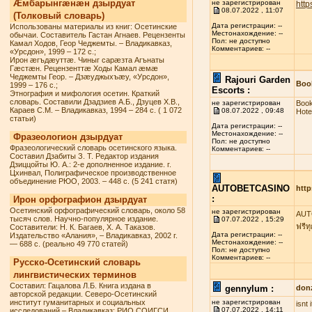
Æмбарынгæнæн дзырдуат
не зарегистрирован
http
08.07.2022 , 11:07
(Толковый словарь)
Дата регистрации: --
Использованы материалы из книг: Осетинские
Местонахождение: --
обычаи. Составитель Гастан Агнаев. Рецензенты
Пол: не доступно
Камал Ходов, Геор Чеджемты. – Владикавказ,
Комментариев: --
«Урсдон», 1999 – 172 с.;
Ирон æгъдæуттæ. Чиныг сарæзта Агънаты
Гæстæн. Рецензенттæ Ходы Камал æмæ
Чеджемты Геор. – Дзæуджыхъæу, «Урсдон»,
Rajouri Garden
Book
1999 – 176 с.;
Escorts :
Этнография и мифология осетин. Краткий
словарь. Составили Дзадзиев А.Б., Дзуцев Х.В.,
не зарегистрирован
Book
Караев С.М. – Владикавказ, 1994 – 284 с. ( 1 072
08.07.2022 , 09:48
Hote
статьи)
Дата регистрации: --
Местонахождение: --
Фразеологион дзырдуат
Пол: не доступно
Фразеологический словарь осетинского языка.
Комментариев: --
Составил Дзабиты З. Т. Редактор издания
Дзиццойты Ю. А.: 2-е дополненное издание. г.
Цхинвал, Полиграфическое производственное
объединение РЮО, 2003. – 448 с. (5 241 статя)
AUTOBETCASINO
http
:
Ирон орфографион дзырдуат
Осетинский орфографический словарь, около 58
не зарегистрирован
AUTO
тысяч слов. Научно-популярное издание.
07.07.2022 , 15:29
ฟรีท
Составители: Н. К. Багаев, Х. А. Таказов.
Дата регистрации: --
Издательство «Алания», – Владикавказ, 2002 г.
Местонахождение: --
— 688 с. (реально 49 770 статей)
Пол: не доступно
Комментариев: --
Русско-Осетинский словарь
лингвистических терминов
Составил: Гацалова Л.Б. Книга издана в
gennylum :
don
авторской редакции. Северо-Осетинский
институт гуманитарных и социальных
не зарегистрирован
isnt
07.07.2022 , 14:11
исследований – Владикавказ: РИО СОИГСИ,