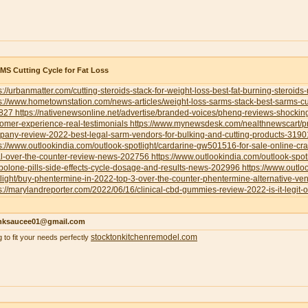
S Cutting Cycle for Fat Loss
s://urbanmatter.com/cutting-steroids-stack-for-weight-loss-best-fat-burning-steroids
s://www.hometownstation.com/news-articles/weight-loss-sarms-stack-best-sarms-cutt
827
https://nativenewsonline.net/advertise/branded-voices/phenq-reviews-shockin
omer-experience-real-testimonials
https://www.mynewsdesk.com/nealthnewscart/p
pany-review-2022-best-legal-sarm-vendors-for-bulking-and-cutting-products-319
s://www.outlookindia.com/outlook-spotlight/cardarine-gw501516-for-sale-online-cr
al-over-the-counter-review-news-202756
https://www.outlookindia.com/outlook-spotl
bolone-pills-side-effects-cycle-dosage-and-results-news-202996
https://www.outlo
light/buy-phentermine-in-2022-top-3-over-the-counter-phentermine-alternative-
s://marylandreporter.com/2022/06/16/clinical-cbd-gummies-review-2022-is-it-legit-o
nksaucee01@gmail.com
stocktonkitchenremodel.com
g to fit your needs perfectly