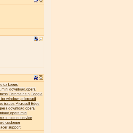
irefox keeps
a mini download
opera
,
ness
Chrome help
Google
,
,
 for windows
microsoft
ge issues
Microsoft Edge
,
pera download
opera
,
nload
opera mini
,
me customer service
ard customer
acer support
,
,