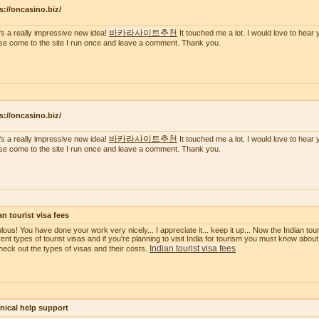
s://oncasino.biz/
바카라사이트추천
's a really impressive new idea!
It touched me a lot. I would love to hear 
se come to the site I run once and leave a comment. Thank you.
s://oncasino.biz/
바카라사이트추천
's a really impressive new idea!
It touched me a lot. I would love to hear 
se come to the site I run once and leave a comment. Thank you.
an tourist visa fees
ous! You have done your work very nicely... I appreciate it... keep it up... Now the Indian touri
erent types of tourist visas and if you're planning to visit India for tourism you must know about
Indian tourist visa fees
heck out the types of visas and their costs.
nical help support