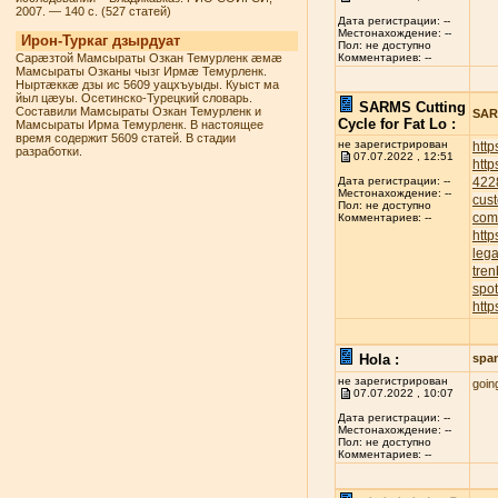
2007. — 140 с. (527 статей)
Дата регистрации: --
Местонахождение: --
Ирон-Туркаг дзырдуат
Пол: не доступно
Сарæзтой Мамсыраты Озкан Темурленк æмæ
Комментариев: --
Мамсыраты Озканы чызг Ирмæ Темурленк.
Ныртæккæ дзы ис 5609 уацхъуыды. Куыст ма
йыл цæуы. Осетинско-Турецкий словарь.
SARMS Cutting
Составили Мамсыраты Озкан Темурленк и
SARM
Cycle for Fat Lo :
Мамсыраты Ирма Темурленк. В настоящее
время содержит 5609 статей. В стадии
не зарегистрирован
http
разработки.
07.07.2022 , 12:51
http
422
Дата регистрации: --
Местонахождение: --
cust
Пол: не доступно
com
Комментариев: --
http
leg
tren
spot
http
Hola :
spa
не зарегистрирован
goin
07.07.2022 , 10:07
Дата регистрации: --
Местонахождение: --
Пол: не доступно
Комментариев: --