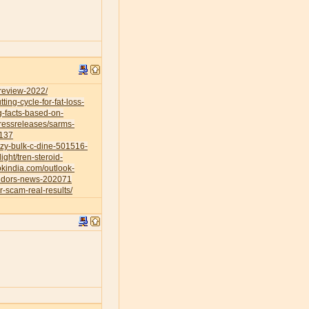
-review-2022/
ing-cycle-for-fat-loss-
g-facts-based-on-
ressreleases/sarms-
0137
azy-bulk-c-dine-501516-
ight/tren-steroid-
okindia.com/outlook-
vendors-news-202071
r-scam-real-results/