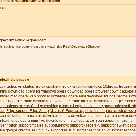
s://glasgowresindrivewaysltd.co.uk//;;
ment
sgowdriveways25@gmail.com
 is such a nice content out there watch this ResinDrivewaysGlasgow
nical help support
fox crashes on startup
firefox crashing
firefox crashing windows 10
firefox freezing
f
,
,
,
,
shing
download opera for windows
opera download
opera browser download
oper
,
,
,
,
nload mac
opera web browser download
opera mini download for pc
Chrome slow
,
,
,
ome support
chrome download
download chrome for mac
download google chrome
,
,
,
e problems
microsoft edge crashing
microsoft edge not loading pages
microsoft ed
,
,
,
port
Edge support
Edge Setup
Microsoft Edge setup
download opera for windows
o
,
,
,
,
wser download
opera mini download
opera download mac
opera web browser dow
,
,
,
nload for pc
opera mini free download
uninstall opera
toshiba support
amazon pri
,
,
,
,
ber
norton support
mcafee support
lenovo support
kaspersky support
hewlett pack
,
,
,
,
,
ice
google chrome setup
dlink support
asus customer service
aol customer service
,
,
,
,