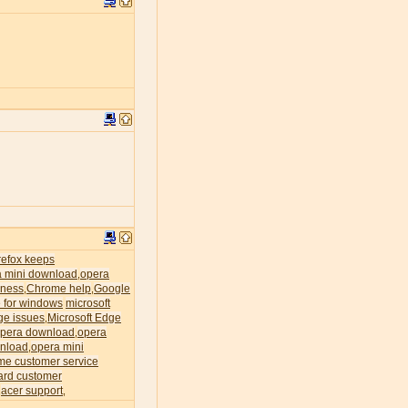
irefox keeps
a mini download
opera
,
ness
Chrome help
Google
,
,
 for windows
microsoft
ge issues
Microsoft Edge
,
pera download
opera
,
nload
opera mini
,
me customer service
ard customer
acer support
,
,