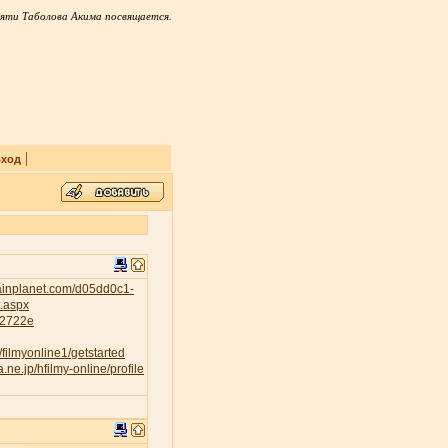
яти Таболова Акима посвящается.
|
ход
tainplanet.com/d05dd0c1-
t.aspx
232722e
/filmyonline1/getstarted
a.ne.jp/hfilmy-online/profile