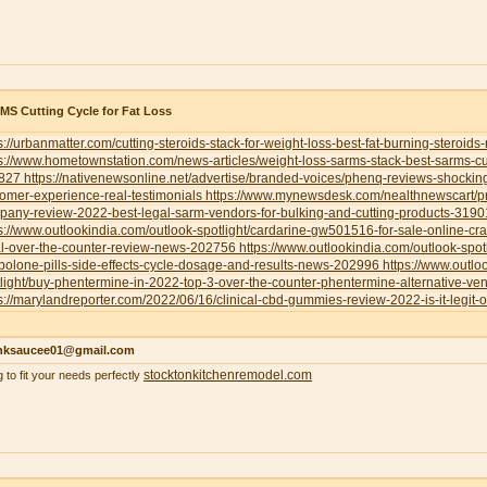
S Cutting Cycle for Fat Loss
s://urbanmatter.com/cutting-steroids-stack-for-weight-loss-best-fat-burning-steroids
s://www.hometownstation.com/news-articles/weight-loss-sarms-stack-best-sarms-cutt
827
https://nativenewsonline.net/advertise/branded-voices/phenq-reviews-shockin
omer-experience-real-testimonials
https://www.mynewsdesk.com/nealthnewscart/p
pany-review-2022-best-legal-sarm-vendors-for-bulking-and-cutting-products-319
s://www.outlookindia.com/outlook-spotlight/cardarine-gw501516-for-sale-online-cr
al-over-the-counter-review-news-202756
https://www.outlookindia.com/outlook-spotl
bolone-pills-side-effects-cycle-dosage-and-results-news-202996
https://www.outlo
light/buy-phentermine-in-2022-top-3-over-the-counter-phentermine-alternative-
s://marylandreporter.com/2022/06/16/clinical-cbd-gummies-review-2022-is-it-legit-o
nksaucee01@gmail.com
stocktonkitchenremodel.com
g to fit your needs perfectly