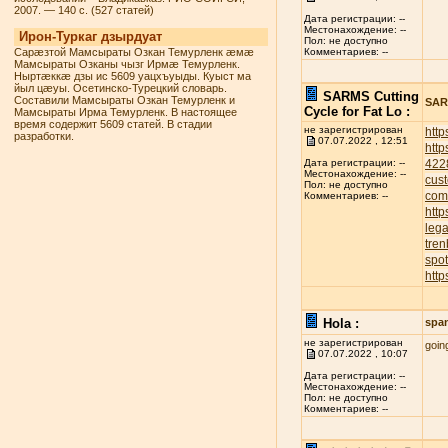
2007. — 140 с. (527 статей)
Дата регистрации: --
Местонахождение: --
Ирон-Туркаг дзырдуат
Пол: не доступно
Сарæзтой Мамсыраты Озкан Темурленк æмæ
Комментариев: --
Мамсыраты Озканы чызг Ирмæ Темурленк.
Ныртæккæ дзы ис 5609 уацхъуыды. Куыст ма
йыл цæуы. Осетинско-Турецкий словарь.
SARMS Cutting
Составили Мамсыраты Озкан Темурленк и
SARM
Cycle for Fat Lo :
Мамсыраты Ирма Темурленк. В настоящее
время содержит 5609 статей. В стадии
не зарегистрирован
http
разработки.
07.07.2022 , 12:51
http
422
Дата регистрации: --
Местонахождение: --
cust
Пол: не доступно
com
Комментариев: --
http
leg
tren
spot
http
Hola :
spa
не зарегистрирован
goin
07.07.2022 , 10:07
Дата регистрации: --
Местонахождение: --
Пол: не доступно
Комментариев: --