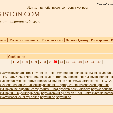
Светлой пам
Æппæт дунейы ирæттæ - зонут уе 'взаг!
IRISTON.COM
нать осетинский язык.
|
|
|
|
|
варь
Расширенный поиск
Гостевая книга
Письмо Админу
Регистрация
В
Сообщение
|
|
|
|
|
|
|
|
|
|
10
|
|
|
|
|
|
|
|
1
2
3
4
5
6
7
8
9
11
12
13
14
15
16
17
s://www.deviantart.com/filmy-online1
https://writeablog.net/gqxckdfh3l
https://moun
b-447d-ad76-25277b4db552
https://cs.astronomy.com/members/filmyonline/defaul
s://community.telecomdrive.com/user/filmyonline
https://www.zintro.com/profile/zif
s://seedandspark.com/user/filmyonline
https://graphcommons.com/sterlingbeatric
s://filmyonline.bigcartel.com/product/10-najlepszych-bajek-disneya
https://about.me
s://filmy2000.mystrikingly.com/
https://zenwriting.net/iah7uddi93
https://profile.haten
s://www.facer.io/u/filmy-online
http://url.de
http://url.de