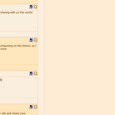
sharing with us this useful
composing on this theme, so I
t once
ty
y site and share your