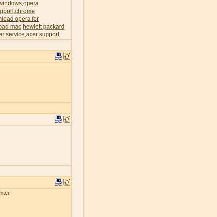
 windows
opera
,
pport
chrome
,
load opera for
oad mac
hewlett packard
,
er service
acer support
,
,
nter