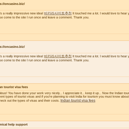
s://oncasino.biz/
바카라사이트추천
's a really impressive new idea!
It touched me a lot. I would love to hear 
se come to the site I run once and leave a comment. Thank you.
s://oncasino.biz/
바카라사이트추천
's a really impressive new idea!
It touched me a lot. I would love to hear 
se come to the site I run once and leave a comment. Thank you.
an tourist visa fees
ous! You have done your work very nicely... I appreciate it... keep it up... Now the Indian touri
erent types of tourist visas and if you're planning to visit India for tourism you must know about
Indian tourist visa fees
heck out the types of visas and their costs.
nical help support