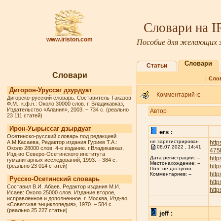
Словари на 
www.iriston.com
Пособие для желающих з
Словари
Статьи
Словари
|
Сло
Дигорон-Уруссаг дзурдуат
Комментарий к:
Дигорско-русский словарь. Составитель Таказов
Ф.М., к.ф.н.: Около 30000 слов. г. Владикавказ,
Издательство «Алания», 2003. – 734 с. (реально
Автор
23 111 статей)
Ирон-Уырыссаг дзырдуат
ers :
Осетинско-русский словарь под редакцией
не зарегистрирован
А.М.Касаева, Редактор издания Гуриев Т.А.:
http
08.07.2022 , 14:41
Около 28000 слов. 4-е издание. г.Владикавказ,
475
Изд-во Северо-Осетинского института
http
Дата регистрации: --
гуманитарных исследований, 1993. – 384 с.
Местонахождение: --
(реально 23 014 статей)
http
Пол: не доступно
http
Комментариев: --
Русско-Осетинский словарь
http
Составил В.И. Абаев. Редактор издания М.И.
http
Исаев: Около 25000 слов. Издание второе,
исправленное и дополненное. г. Москва, Изд-во
«Советская энциклопедия», 1970. – 584 с.
(реально 25 227 статьи)
jeff :