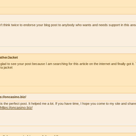
n’t think twice to endorse your blog post to anybody who wants and needs support in this ar
atherJacket
 glad to see your post because I am searching for this article on the internet and finally got it.
ra jacket
s://oncasino.biz/
 is the perfect post. It helped me a lot. If you have time, I hope you come to my site and shar
https://oncasino.biz/