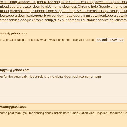
fox crashing windows 10
firefox freezing
firefox keeps crashing
download opera for
,
,
,
nload
opera browser download
Chrome slowness
Chrome help
Google chrome su
,
,
,
,
nload
Microsoft Edge support
Edge support
Edge Setup
Microsoft Edge setup
down
,
,
,
,
dows
opera download
opera browser download
opera mini download
opera downl
,
,
,
,
omer service
google chrome setup
dlink support
asus customer service
aol custom
,
,
,
,
antuo@yahoo.com
seo optimizavimas
is a great posting It’s exactly what I was looking for. I like your article.
ongyou@yahoo.com
sliding glass door replacement miami
s for this blog really nice article
madu@gmail.com
ome post thank you for sharing check article here Class-Action-And-Litigation-Resource-Ce