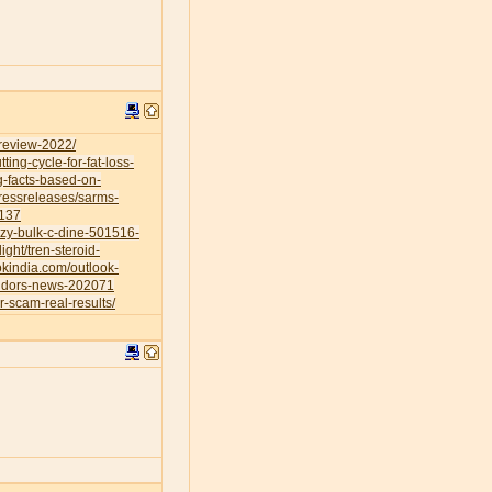
-review-2022/
ing-cycle-for-fat-loss-
g-facts-based-on-
ressreleases/sarms-
0137
azy-bulk-c-dine-501516-
ight/tren-steroid-
okindia.com/outlook-
vendors-news-202071
r-scam-real-results/