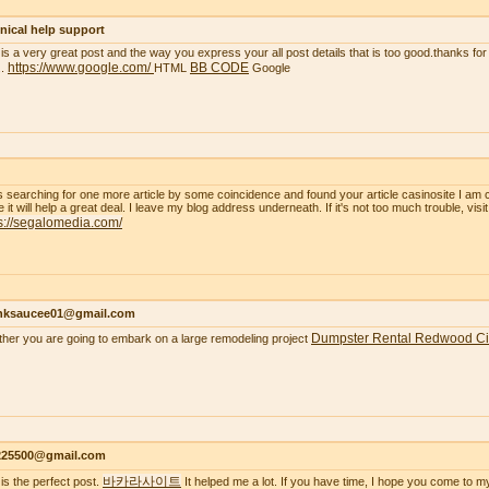
nical help support
 is a very great post and the way you express your all post details that is too good.thanks for 
https://www.google.com/
BB CODE
..
HTML
Google
s searching for one more article by some coincidence and found your article casinosite I am 
e it will help a great deal. I leave my blog address underneath. If it's not too much trouble, visi
s://segalomedia.com/
nksaucee01@gmail.com
Dumpster Rental Redwood Ci
her you are going to embark on a large remodeling project
s225500@gmail.com
바카라사이트
 is the perfect post.
It helped me a lot. If you have time, I hope you come to m