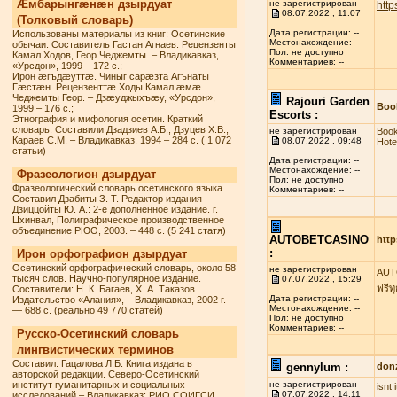
Æмбарынгæнæн дзырдуат
не зарегистрирован
http
08.07.2022 , 11:07
(Толковый словарь)
Дата регистрации: --
Использованы материалы из книг: Осетинские
Местонахождение: --
обычаи. Составитель Гастан Агнаев. Рецензенты
Пол: не доступно
Камал Ходов, Геор Чеджемты. – Владикавказ,
Комментариев: --
«Урсдон», 1999 – 172 с.;
Ирон æгъдæуттæ. Чиныг сарæзта Агънаты
Гæстæн. Рецензенттæ Ходы Камал æмæ
Чеджемты Геор. – Дзæуджыхъæу, «Урсдон»,
Rajouri Garden
Book
1999 – 176 с.;
Escorts :
Этнография и мифология осетин. Краткий
словарь. Составили Дзадзиев А.Б., Дзуцев Х.В.,
не зарегистрирован
Book
Караев С.М. – Владикавказ, 1994 – 284 с. ( 1 072
08.07.2022 , 09:48
Hote
статьи)
Дата регистрации: --
Местонахождение: --
Фразеологион дзырдуат
Пол: не доступно
Фразеологический словарь осетинского языка.
Комментариев: --
Составил Дзабиты З. Т. Редактор издания
Дзиццойты Ю. А.: 2-е дополненное издание. г.
Цхинвал, Полиграфическое производственное
объединение РЮО, 2003. – 448 с. (5 241 статя)
AUTOBETCASINO
http
:
Ирон орфографион дзырдуат
Осетинский орфографический словарь, около 58
не зарегистрирован
AUTO
тысяч слов. Научно-популярное издание.
07.07.2022 , 15:29
ฟรีท
Составители: Н. К. Багаев, Х. А. Таказов.
Дата регистрации: --
Издательство «Алания», – Владикавказ, 2002 г.
Местонахождение: --
— 688 с. (реально 49 770 статей)
Пол: не доступно
Комментариев: --
Русско-Осетинский словарь
лингвистических терминов
Составил: Гацалова Л.Б. Книга издана в
gennylum :
don
авторской редакции. Северо-Осетинский
институт гуманитарных и социальных
не зарегистрирован
isnt
07.07.2022 , 14:11
исследований – Владикавказ: РИО СОИГСИ,