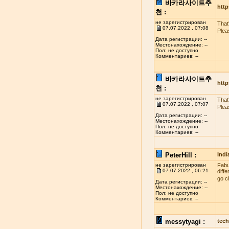
바카라사이트추
http
천 :
не зарегистрирован
That
07.07.2022 , 07:08
Plea
Дата регистрации: --
Местонахождение: --
Пол: не доступно
Комментариев: --
바카라사이트추
http
천 :
не зарегистрирован
That
07.07.2022 , 07:07
Plea
Дата регистрации: --
Местонахождение: --
Пол: не доступно
Комментариев: --
PeterHill :
Indi
не зарегистрирован
Fabul
07.07.2022 , 06:21
diff
go c
Дата регистрации: --
Местонахождение: --
Пол: не доступно
Комментариев: --
messytyagi :
tech