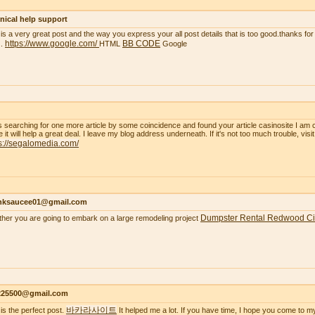
nical help support
 is a very great post and the way you express your all post details that is too good.thanks for 
https://www.google.com/
BB CODE
..
HTML
Google
s searching for one more article by some coincidence and found your article casinosite I am 
e it will help a great deal. I leave my blog address underneath. If it's not too much trouble, visi
s://segalomedia.com/
nksaucee01@gmail.com
Dumpster Rental Redwood Ci
her you are going to embark on a large remodeling project
s225500@gmail.com
바카라사이트
 is the perfect post.
It helped me a lot. If you have time, I hope you come to m