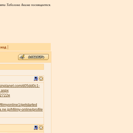
яти Таболова Акима посвящается.
|
ход
tainplanet.com/d05dd0c1-
t.aspx
232722e
/filmyonline1/getstarted
a.ne.jp/hfilmy-online/profile