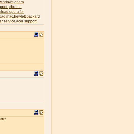
 windows
opera
,
pport
chrome
,
load opera for
oad mac
hewlett packard
,
er service
acer support
,
,
nter