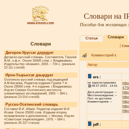
Словари на 
www.iriston.com
Пособие для желающих з
Словари
Статьи
Словари
|
Сло
Дигорон-Уруссаг дзурдуат
Комментарий к:
Дигорско-русский словарь. Составитель Таказов
Ф.М., к.ф.н.: Около 30000 слов. г. Владикавказ,
Издательство «Алания», 2003. – 734 с. (реально
Автор
23 111 статей)
Ирон-Уырыссаг дзырдуат
ers :
Осетинско-русский словарь под редакцией
не зарегистрирован
А.М.Касаева, Редактор издания Гуриев Т.А.:
http
08.07.2022 , 14:41
Около 28000 слов. 4-е издание. г.Владикавказ,
475
Изд-во Северо-Осетинского института
http
Дата регистрации: --
гуманитарных исследований, 1993. – 384 с.
Местонахождение: --
(реально 23 014 статей)
http
Пол: не доступно
http
Комментариев: --
Русско-Осетинский словарь
http
Составил В.И. Абаев. Редактор издания М.И.
http
Исаев: Около 25000 слов. Издание второе,
исправленное и дополненное. г. Москва, Изд-во
«Советская энциклопедия», 1970. – 584 с.
(реально 25 227 статьи)
jeff :