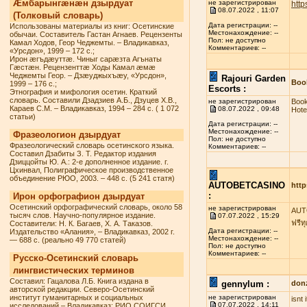
Æмбарынгæнæн дзырдуат
не зарегистрирован
http
08.07.2022 , 11:07
(Толковый словарь)
Дата регистрации: --
Использованы материалы из книг: Осетинские
Местонахождение: --
обычаи. Составитель Гастан Агнаев. Рецензенты
Пол: не доступно
Камал Ходов, Геор Чеджемты. – Владикавказ,
Комментариев: --
«Урсдон», 1999 – 172 с.;
Ирон æгъдæуттæ. Чиныг сарæзта Агънаты
Гæстæн. Рецензенттæ Ходы Камал æмæ
Чеджемты Геор. – Дзæуджыхъæу, «Урсдон»,
Rajouri Garden
Book
1999 – 176 с.;
Escorts :
Этнография и мифология осетин. Краткий
словарь. Составили Дзадзиев А.Б., Дзуцев Х.В.,
не зарегистрирован
Book
Караев С.М. – Владикавказ, 1994 – 284 с. ( 1 072
08.07.2022 , 09:48
Hote
статьи)
Дата регистрации: --
Местонахождение: --
Фразеологион дзырдуат
Пол: не доступно
Фразеологический словарь осетинского языка.
Комментариев: --
Составил Дзабиты З. Т. Редактор издания
Дзиццойты Ю. А.: 2-е дополненное издание. г.
Цхинвал, Полиграфическое производственное
объединение РЮО, 2003. – 448 с. (5 241 статя)
AUTOBETCASINO
http
:
Ирон орфографион дзырдуат
Осетинский орфографический словарь, около 58
не зарегистрирован
AUTO
тысяч слов. Научно-популярное издание.
07.07.2022 , 15:29
ฟรีท
Составители: Н. К. Багаев, Х. А. Таказов.
Дата регистрации: --
Издательство «Алания», – Владикавказ, 2002 г.
Местонахождение: --
— 688 с. (реально 49 770 статей)
Пол: не доступно
Комментариев: --
Русско-Осетинский словарь
лингвистических терминов
Составил: Гацалова Л.Б. Книга издана в
gennylum :
don
авторской редакции. Северо-Осетинский
институт гуманитарных и социальных
не зарегистрирован
isnt
07.07.2022 , 14:11
исследований – Владикавказ: РИО СОИГСИ,