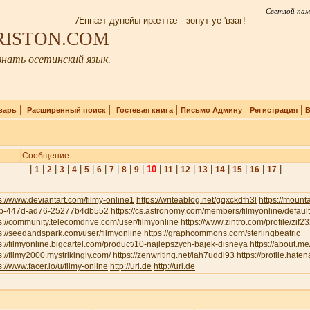
Светлой пам
Æппæт дунейы ирæттæ - зонут уе 'взаг!
IRISTON.COM
нать осетинский язык.
|
|
|
|
|
варь
Расширенный поиск
Гостевая книга
Письмо Админу
Регистрация
В
Сообщение
|
|
|
|
|
|
|
|
|
|
10
|
|
|
|
|
|
|
|
1
2
3
4
5
6
7
8
9
11
12
13
14
15
16
17
s://www.deviantart.com/filmy-online1
https://writeablog.net/gqxckdfh3l
https://moun
b-447d-ad76-25277b4db552
https://cs.astronomy.com/members/filmyonline/defaul
s://community.telecomdrive.com/user/filmyonline
https://www.zintro.com/profile/zif
s://seedandspark.com/user/filmyonline
https://graphcommons.com/sterlingbeatric
s://filmyonline.bigcartel.com/product/10-najlepszych-bajek-disneya
https://about.me
s://filmy2000.mystrikingly.com/
https://zenwriting.net/iah7uddi93
https://profile.haten
s://www.facer.io/u/filmy-online
http://url.de
http://url.de