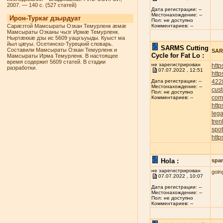
2007. — 140 с. (527 статей)
Дата регистрации: --
Местонахождение: --
Ирон-Туркаг дзырдуат
Пол: не доступно
Сарæзтой Мамсыраты Озкан Темурленк æмæ
Комментариев: --
Мамсыраты Озканы чызг Ирмæ Темурленк.
Ныртæккæ дзы ис 5609 уацхъуыды. Куыст ма
йыл цæуы. Осетинско-Турецкий словарь.
SARMS Cutting
Составили Мамсыраты Озкан Темурленк и
SARM
Cycle for Fat Lo :
Мамсыраты Ирма Темурленк. В настоящее
время содержит 5609 статей. В стадии
не зарегистрирован
http
разработки.
07.07.2022 , 12:51
http
422
Дата регистрации: --
Местонахождение: --
cust
Пол: не доступно
com
Комментариев: --
http
leg
tren
spot
http
Hola :
spa
не зарегистрирован
goin
07.07.2022 , 10:07
Дата регистрации: --
Местонахождение: --
Пол: не доступно
Комментариев: --