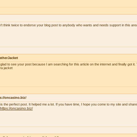
n’t think twice to endorse your blog post to anybody who wants and needs support in this ar
atherJacket
 glad to see your post because I am searching for this article on the internet and finally got it.
ra jacket
s://oncasino.biz/
 is the perfect post. It helped me a lot. If you have time, I hope you come to my site and shar
https://oncasino.biz/