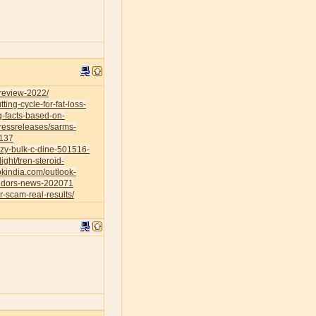
-review-2022/
ing-cycle-for-fat-loss-
g-facts-based-on-
ressreleases/sarms-
0137
azy-bulk-c-dine-501516-
ight/tren-steroid-
okindia.com/outlook-
vendors-news-202071
r-scam-real-results/