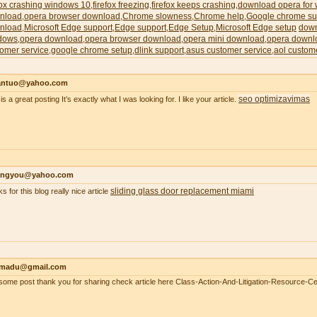
fox crashing windows 10
firefox freezing
firefox keeps crashing
download opera for
,
,
,
nload
opera browser download
Chrome slowness
Chrome help
Google chrome su
,
,
,
,
nload
Microsoft Edge support
Edge support
Edge Setup
Microsoft Edge setup
down
,
,
,
,
dows
opera download
opera browser download
opera mini download
opera downl
,
,
,
,
omer service
google chrome setup
dlink support
asus customer service
aol custom
,
,
,
,
antuo@yahoo.com
seo optimizavimas
is a great posting It’s exactly what I was looking for. I like your article.
ongyou@yahoo.com
sliding glass door replacement miami
s for this blog really nice article
madu@gmail.com
ome post thank you for sharing check article here Class-Action-And-Litigation-Resource-Ce