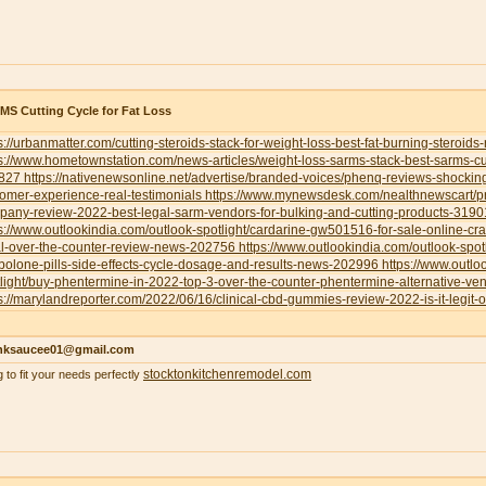
S Cutting Cycle for Fat Loss
s://urbanmatter.com/cutting-steroids-stack-for-weight-loss-best-fat-burning-steroids
s://www.hometownstation.com/news-articles/weight-loss-sarms-stack-best-sarms-cutt
827
https://nativenewsonline.net/advertise/branded-voices/phenq-reviews-shockin
omer-experience-real-testimonials
https://www.mynewsdesk.com/nealthnewscart/p
pany-review-2022-best-legal-sarm-vendors-for-bulking-and-cutting-products-319
s://www.outlookindia.com/outlook-spotlight/cardarine-gw501516-for-sale-online-cr
al-over-the-counter-review-news-202756
https://www.outlookindia.com/outlook-spotl
bolone-pills-side-effects-cycle-dosage-and-results-news-202996
https://www.outlo
light/buy-phentermine-in-2022-top-3-over-the-counter-phentermine-alternative-
s://marylandreporter.com/2022/06/16/clinical-cbd-gummies-review-2022-is-it-legit-o
nksaucee01@gmail.com
stocktonkitchenremodel.com
g to fit your needs perfectly