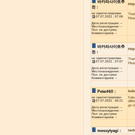
바카라사이트추
http
천 :
не зарегистрирован
That
07.07.2022 , 07:08
Plea
Дата регистрации: --
Местонахождение: --
Пол: не доступно
Комментариев: --
바카라사이트추
http
천 :
не зарегистрирован
That
07.07.2022 , 07:07
Plea
Дата регистрации: --
Местонахождение: --
Пол: не доступно
Комментариев: --
PeterHill :
Indi
не зарегистрирован
Fabul
07.07.2022 , 06:21
diff
go c
Дата регистрации: --
Местонахождение: --
Пол: не доступно
Комментариев: --
messytyagi :
tech