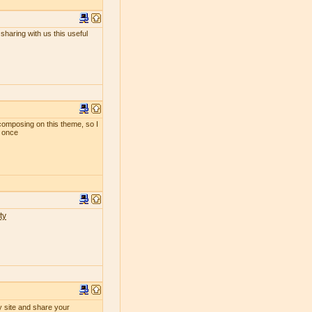
sharing with us this useful
composing on this theme, so I
t once
ty
y site and share your