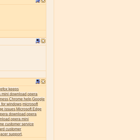
irefox keeps
a mini download
opera
,
ness
Chrome help
Google
,
,
 for windows
microsoft
ge issues
Microsoft Edge
,
pera download
opera
,
nload
opera mini
,
me customer service
ard customer
acer support
,
,