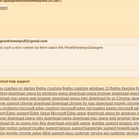
s://glasgowresindrivewaysltd.co.uk//;;
ment
sgowdriveways25@gmail.com
 is such a nice content out there watch this ResinDrivewaysGlasgow
nical help support
fox crashes on startup
firefox crashing
firefox crashing windows 10
firefox freezing
f
,
,
,
,
shing
download opera for windows
opera download
opera browser download
oper
,
,
,
,
nload mac
opera web browser download
opera mini download for pc
Chrome slow
,
,
,
ome support
chrome download
download chrome for mac
download google chrome
,
,
,
e problems
microsoft edge crashing
microsoft edge not loading pages
microsoft ed
,
,
,
port
Edge support
Edge Setup
Microsoft Edge setup
download opera for windows
o
,
,
,
,
wser download
opera mini download
opera download mac
opera web browser dow
,
,
,
nload for pc
opera mini free download
uninstall opera
toshiba support
amazon pri
,
,
,
,
ber
norton support
mcafee support
lenovo support
kaspersky support
hewlett pack
,
,
,
,
,
ice
google chrome setup
dlink support
asus customer service
aol customer service
,
,
,
,