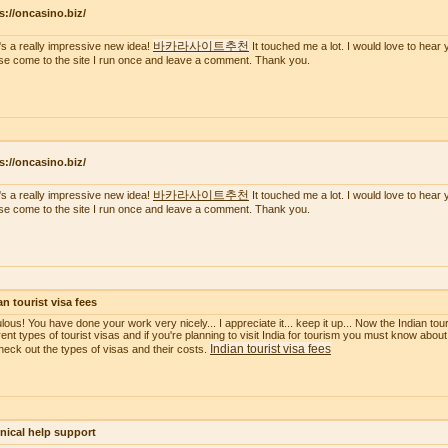
s://oncasino.biz/
바카라사이트추천
's a really impressive new idea!
It touched me a lot. I would love to hear 
se come to the site I run once and leave a comment. Thank you.
s://oncasino.biz/
바카라사이트추천
's a really impressive new idea!
It touched me a lot. I would love to hear 
se come to the site I run once and leave a comment. Thank you.
an tourist visa fees
ous! You have done your work very nicely... I appreciate it... keep it up... Now the Indian touri
erent types of tourist visas and if you're planning to visit India for tourism you must know about
Indian tourist visa fees
heck out the types of visas and their costs.
nical help support