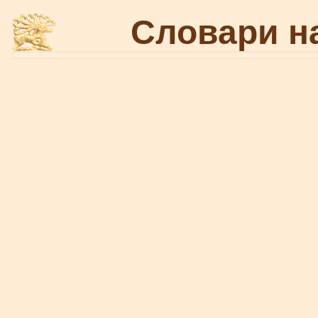
Словари н