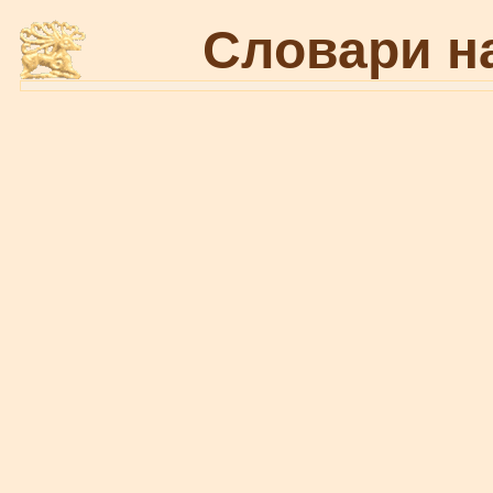
Словари н