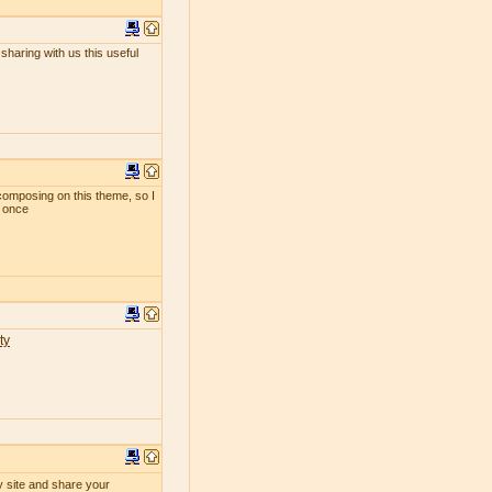
sharing with us this useful
composing on this theme, so I
t once
ty
y site and share your