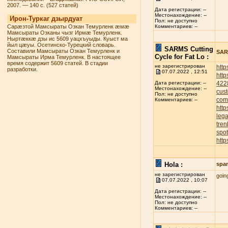
2007. — 140 с. (527 статей)
Дата регистрации: --
Местонахождение: --
Ирон-Туркаг дзырдуат
Пол: не доступно
Сарæзтой Мамсыраты Озкан Темурленк æмæ
Комментариев: --
Мамсыраты Озканы чызг Ирмæ Темурленк.
Ныртæккæ дзы ис 5609 уацхъуыды. Куыст ма
йыл цæуы. Осетинско-Турецкий словарь.
SARMS Cutting
Составили Мамсыраты Озкан Темурленк и
SARM
Cycle for Fat Lo :
Мамсыраты Ирма Темурленк. В настоящее
время содержит 5609 статей. В стадии
не зарегистрирован
http
разработки.
07.07.2022 , 12:51
http
422
Дата регистрации: --
Местонахождение: --
cust
Пол: не доступно
com
Комментариев: --
http
leg
tren
spot
http
Hola :
spa
не зарегистрирован
goin
07.07.2022 , 10:07
Дата регистрации: --
Местонахождение: --
Пол: не доступно
Комментариев: --