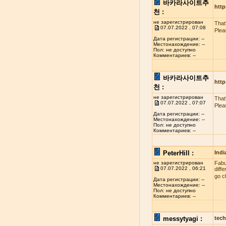
바카라사이트추
http
천 :
не зарегистрирован
That
07.07.2022 , 07:08
Plea
Дата регистрации: --
Местонахождение: --
Пол: не доступно
Комментариев: --
바카라사이트추
http
천 :
не зарегистрирован
That
07.07.2022 , 07:07
Plea
Дата регистрации: --
Местонахождение: --
Пол: не доступно
Комментариев: --
PeterHill :
Indi
не зарегистрирован
Fabul
07.07.2022 , 06:21
diff
go c
Дата регистрации: --
Местонахождение: --
Пол: не доступно
Комментариев: --
messytyagi :
tech