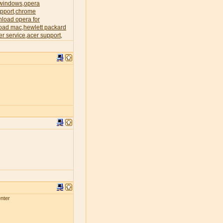
 windows
opera
,
pport
chrome
,
load opera for
oad mac
hewlett packard
,
er service
acer support
,
,
nter