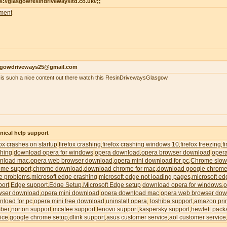
s://glasgowresindrivewaysltd.co.uk//;;
ment
sgowdriveways25@gmail.com
 is such a nice content out there watch this ResinDrivewaysGlasgow
nical help support
fox crashes on startup
firefox crashing
firefox crashing windows 10
firefox freezing
f
,
,
,
,
shing
download opera for windows
opera download
opera browser download
oper
,
,
,
,
nload mac
opera web browser download
opera mini download for pc
Chrome slow
,
,
,
ome support
chrome download
download chrome for mac
download google chrome
,
,
,
e problems
microsoft edge crashing
microsoft edge not loading pages
microsoft ed
,
,
,
port
Edge support
Edge Setup
Microsoft Edge setup
download opera for windows
o
,
,
,
,
wser download
opera mini download
opera download mac
opera web browser dow
,
,
,
nload for pc
opera mini free download
uninstall opera
toshiba support
amazon pri
,
,
,
,
ber
norton support
mcafee support
lenovo support
kaspersky support
hewlett pack
,
,
,
,
,
ice
google chrome setup
dlink support
asus customer service
aol customer service
,
,
,
,