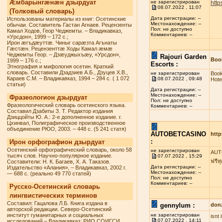
Æмбарынгæнæн дзырдуат
не зарегистрирован
http
08.07.2022 , 11:07
(Толковый словарь)
Дата регистрации: --
Использованы материалы из книг: Осетинские
Местонахождение: --
обычаи. Составитель Гастан Агнаев. Рецензенты
Пол: не доступно
Камал Ходов, Геор Чеджемты. – Владикавказ,
Комментариев: --
«Урсдон», 1999 – 172 с.;
Ирон æгъдæуттæ. Чиныг сарæзта Агънаты
Гæстæн. Рецензенттæ Ходы Камал æмæ
Чеджемты Геор. – Дзæуджыхъæу, «Урсдон»,
Rajouri Garden
Book
1999 – 176 с.;
Escorts :
Этнография и мифология осетин. Краткий
словарь. Составили Дзадзиев А.Б., Дзуцев Х.В.,
не зарегистрирован
Book
Караев С.М. – Владикавказ, 1994 – 284 с. ( 1 072
08.07.2022 , 09:48
Hote
статьи)
Дата регистрации: --
Местонахождение: --
Фразеологион дзырдуат
Пол: не доступно
Фразеологический словарь осетинского языка.
Комментариев: --
Составил Дзабиты З. Т. Редактор издания
Дзиццойты Ю. А.: 2-е дополненное издание. г.
Цхинвал, Полиграфическое производственное
объединение РЮО, 2003. – 448 с. (5 241 статя)
AUTOBETCASINO
http
:
Ирон орфографион дзырдуат
Осетинский орфографический словарь, около 58
не зарегистрирован
AUTO
тысяч слов. Научно-популярное издание.
07.07.2022 , 15:29
ฟรีท
Составители: Н. К. Багаев, Х. А. Таказов.
Дата регистрации: --
Издательство «Алания», – Владикавказ, 2002 г.
Местонахождение: --
— 688 с. (реально 49 770 статей)
Пол: не доступно
Комментариев: --
Русско-Осетинский словарь
лингвистических терминов
Составил: Гацалова Л.Б. Книга издана в
gennylum :
don
авторской редакции. Северо-Осетинский
институт гуманитарных и социальных
не зарегистрирован
isnt
07.07.2022 , 14:11
исследований – Владикавказ: РИО СОИГСИ,