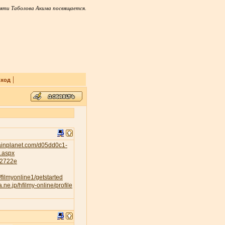
яти Таболова Акима посвящается.
|
ход
tainplanet.com/d05dd0c1-
t.aspx
232722e
/filmyonline1/getstarted
a.ne.jp/hfilmy-online/profile