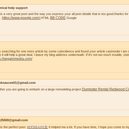
nical help support
 is a very great post and the way you express your all post details that is too good.thanks for 
https://www.google.com/
BB CODE
..
HTML
Google
s searching for one more article by some coincidence and found your article casinosite I am 
e it will help a great deal. I leave my blog address underneath. If it's not too much trouble, visi
s://segalomedia.com/
nksaucee01@gmail.com
Dumpster Rental Redwood Ci
her you are going to embark on a large remodeling project
s225500@gmail.com
바카라사이트
 is the perfect post.
It helped me a lot. If you have time, I hope you come to m