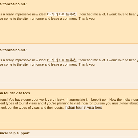
s://oncasino.biz/
바카라사이트추천
's a really impressive new idea!
It touched me a lot. I would love to hear 
se come to the site I run once and leave a comment. Thank you.
s://oncasino.biz/
바카라사이트추천
's a really impressive new idea!
It touched me a lot. I would love to hear 
se come to the site I run once and leave a comment. Thank you.
an tourist visa fees
ous! You have done your work very nicely... I appreciate it... keep it up... Now the Indian touri
erent types of tourist visas and if you're planning to visit India for tourism you must know about
Indian tourist visa fees
heck out the types of visas and their costs.
nical help support