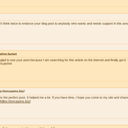
n’t think twice to endorse your blog post to anybody who wants and needs support in this ar
atherJacket
 glad to see your post because I am searching for this article on the internet and finally got it.
ra jacket
s://oncasino.biz/
 is the perfect post. It helped me a lot. If you have time, I hope you come to my site and shar
https://oncasino.biz/