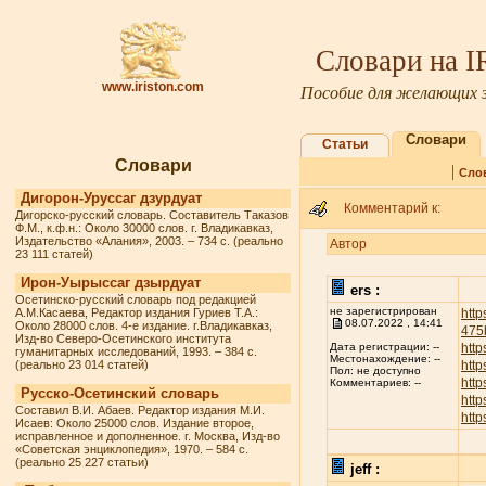
Словари на 
www.iriston.com
Пособие для желающих з
Словари
Статьи
Словари
|
Сло
Дигорон-Уруссаг дзурдуат
Комментарий к:
Дигорско-русский словарь. Составитель Таказов
Ф.М., к.ф.н.: Около 30000 слов. г. Владикавказ,
Издательство «Алания», 2003. – 734 с. (реально
Автор
23 111 статей)
Ирон-Уырыссаг дзырдуат
ers :
Осетинско-русский словарь под редакцией
не зарегистрирован
А.М.Касаева, Редактор издания Гуриев Т.А.:
http
08.07.2022 , 14:41
Около 28000 слов. 4-е издание. г.Владикавказ,
475
Изд-во Северо-Осетинского института
http
Дата регистрации: --
гуманитарных исследований, 1993. – 384 с.
Местонахождение: --
(реально 23 014 статей)
http
Пол: не доступно
http
Комментариев: --
Русско-Осетинский словарь
http
Составил В.И. Абаев. Редактор издания М.И.
http
Исаев: Около 25000 слов. Издание второе,
исправленное и дополненное. г. Москва, Изд-во
«Советская энциклопедия», 1970. – 584 с.
(реально 25 227 статьи)
jeff :