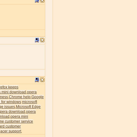
irefox keeps
a mini download
opera
,
ness
Chrome help
Google
,
,
 for windows
microsoft
ge issues
Microsoft Edge
,
pera download
opera
,
nload
opera mini
,
me customer service
ard customer
acer support
,
,