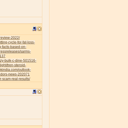
-review-2022/
ing-cycle-for-fat-loss-
g-facts-based-on-
ressreleases/sarms-
0137
azy-bulk-c-dine-501516-
ight/tren-steroid-
okindia.com/outlook-
vendors-news-202071
r-scam-real-results/