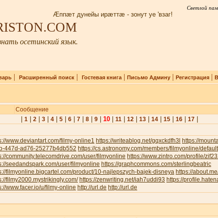
Светлой пам
Æппæт дунейы ирæттæ - зонут уе 'взаг!
IRISTON.COM
нать осетинский язык.
|
|
|
|
|
варь
Расширенный поиск
Гостевая книга
Письмо Админу
Регистрация
В
Сообщение
|
|
|
|
|
|
|
|
|
|
10
|
|
|
|
|
|
|
|
1
2
3
4
5
6
7
8
9
11
12
13
14
15
16
17
s://www.deviantart.com/filmy-online1
https://writeablog.net/gqxckdfh3l
https://moun
b-447d-ad76-25277b4db552
https://cs.astronomy.com/members/filmyonline/defaul
s://community.telecomdrive.com/user/filmyonline
https://www.zintro.com/profile/zif
s://seedandspark.com/user/filmyonline
https://graphcommons.com/sterlingbeatric
s://filmyonline.bigcartel.com/product/10-najlepszych-bajek-disneya
https://about.me
s://filmy2000.mystrikingly.com/
https://zenwriting.net/iah7uddi93
https://profile.haten
s://www.facer.io/u/filmy-online
http://url.de
http://url.de