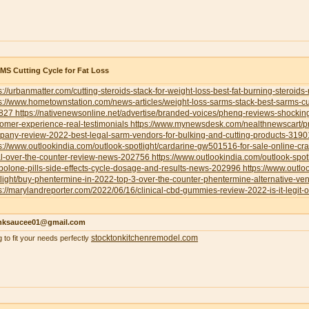
S Cutting Cycle for Fat Loss
s://urbanmatter.com/cutting-steroids-stack-for-weight-loss-best-fat-burning-steroids
s://www.hometownstation.com/news-articles/weight-loss-sarms-stack-best-sarms-cutt
827
https://nativenewsonline.net/advertise/branded-voices/phenq-reviews-shockin
omer-experience-real-testimonials
https://www.mynewsdesk.com/nealthnewscart/p
pany-review-2022-best-legal-sarm-vendors-for-bulking-and-cutting-products-319
s://www.outlookindia.com/outlook-spotlight/cardarine-gw501516-for-sale-online-cr
al-over-the-counter-review-news-202756
https://www.outlookindia.com/outlook-spotl
bolone-pills-side-effects-cycle-dosage-and-results-news-202996
https://www.outlo
light/buy-phentermine-in-2022-top-3-over-the-counter-phentermine-alternative-
s://marylandreporter.com/2022/06/16/clinical-cbd-gummies-review-2022-is-it-legit-o
nksaucee01@gmail.com
stocktonkitchenremodel.com
g to fit your needs perfectly