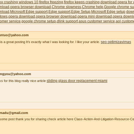
fox crashing windows 10
firefox freezing
firefox keeps crashing
download opera for
,
,
,
nload
opera browser download
Chrome slowness
Chrome help
Google chrome su
,
,
,
,
nload
Microsoft Edge support
Edge support
Edge Setup
Microsoft Edge setup
down
,
,
,
,
dows
opera download
opera browser download
opera mini download
opera downl
,
,
,
,
omer service
google chrome setup
dlink support
asus customer service
aol custom
,
,
,
,
antuo@yahoo.com
seo optimizavimas
is a great posting It’s exactly what I was looking for. I like your article.
ongyou@yahoo.com
sliding glass door replacement miami
s for this blog really nice article
madu@gmail.com
ome post thank you for sharing check article here Class-Action-And-Litigation-Resource-Ce