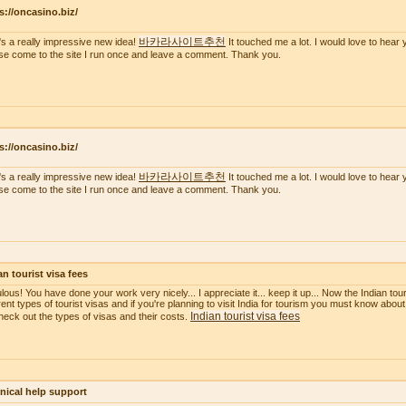
s://oncasino.biz/
바카라사이트추천
's a really impressive new idea!
It touched me a lot. I would love to hear 
se come to the site I run once and leave a comment. Thank you.
s://oncasino.biz/
바카라사이트추천
's a really impressive new idea!
It touched me a lot. I would love to hear 
se come to the site I run once and leave a comment. Thank you.
an tourist visa fees
ous! You have done your work very nicely... I appreciate it... keep it up... Now the Indian touri
erent types of tourist visas and if you're planning to visit India for tourism you must know about
Indian tourist visa fees
heck out the types of visas and their costs.
nical help support