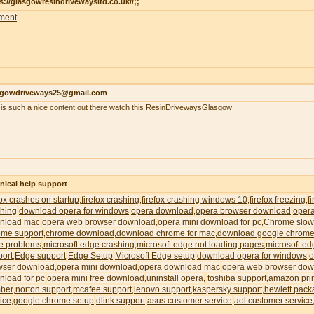
s://glasgowresindrivewaysltd.co.uk//;;
ment
sgowdriveways25@gmail.com
 is such a nice content out there watch this ResinDrivewaysGlasgow
nical help support
fox crashes on startup
firefox crashing
firefox crashing windows 10
firefox freezing
f
,
,
,
,
shing
download opera for windows
opera download
opera browser download
oper
,
,
,
,
nload mac
opera web browser download
opera mini download for pc
Chrome slow
,
,
,
ome support
chrome download
download chrome for mac
download google chrome
,
,
,
e problems
microsoft edge crashing
microsoft edge not loading pages
microsoft ed
,
,
,
port
Edge support
Edge Setup
Microsoft Edge setup
download opera for windows
o
,
,
,
,
wser download
opera mini download
opera download mac
opera web browser dow
,
,
,
nload for pc
opera mini free download
uninstall opera
toshiba support
amazon pri
,
,
,
,
ber
norton support
mcafee support
lenovo support
kaspersky support
hewlett pack
,
,
,
,
,
ice
google chrome setup
dlink support
asus customer service
aol customer service
,
,
,
,