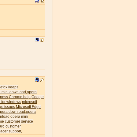
irefox keeps
a mini download
opera
,
ness
Chrome help
Google
,
,
 for windows
microsoft
ge issues
Microsoft Edge
,
pera download
opera
,
nload
opera mini
,
me customer service
ard customer
acer support
,
,