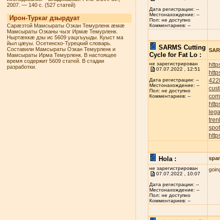
2007. — 140 с. (527 статей)
Дата регистрации: --
Местонахождение: --
Ирон-Туркаг дзырдуат
Пол: не доступно
Сарæзтой Мамсыраты Озкан Темурленк æмæ
Комментариев: --
Мамсыраты Озканы чызг Ирмæ Темурленк.
Ныртæккæ дзы ис 5609 уацхъуыды. Куыст ма
йыл цæуы. Осетинско-Турецкий словарь.
SARMS Cutting
Составили Мамсыраты Озкан Темурленк и
SARM
Cycle for Fat Lo :
Мамсыраты Ирма Темурленк. В настоящее
время содержит 5609 статей. В стадии
не зарегистрирован
http
разработки.
07.07.2022 , 12:51
http
422
Дата регистрации: --
Местонахождение: --
cust
Пол: не доступно
com
Комментариев: --
http
leg
tren
spot
http
Hola :
spa
не зарегистрирован
goin
07.07.2022 , 10:07
Дата регистрации: --
Местонахождение: --
Пол: не доступно
Комментариев: --