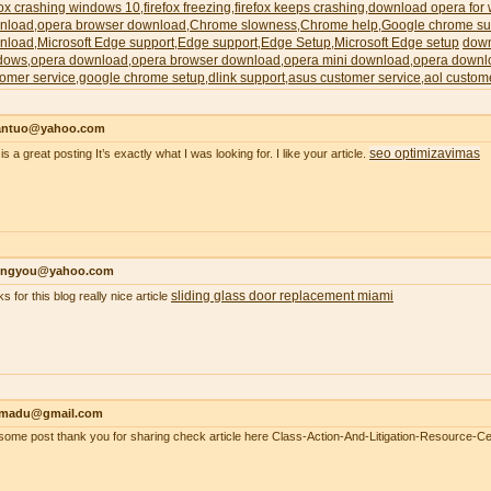
fox crashing windows 10
firefox freezing
firefox keeps crashing
download opera for
,
,
,
nload
opera browser download
Chrome slowness
Chrome help
Google chrome su
,
,
,
,
nload
Microsoft Edge support
Edge support
Edge Setup
Microsoft Edge setup
down
,
,
,
,
dows
opera download
opera browser download
opera mini download
opera downl
,
,
,
,
omer service
google chrome setup
dlink support
asus customer service
aol custom
,
,
,
,
antuo@yahoo.com
seo optimizavimas
is a great posting It’s exactly what I was looking for. I like your article.
ongyou@yahoo.com
sliding glass door replacement miami
s for this blog really nice article
madu@gmail.com
ome post thank you for sharing check article here Class-Action-And-Litigation-Resource-Ce