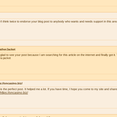
n’t think twice to endorse your blog post to anybody who wants and needs support in this ar
atherJacket
 glad to see your post because I am searching for this article on the internet and finally got it.
ra jacket
s://oncasino.biz/
 is the perfect post. It helped me a lot. If you have time, I hope you come to my site and shar
https://oncasino.biz/