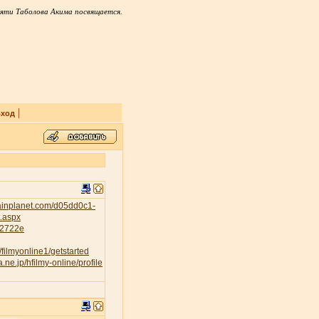
яти Таболова Акима посвящается.
|
ход
tainplanet.com/d05dd0c1-
t.aspx
232722e
/filmyonline1/getstarted
a.ne.jp/hfilmy-online/profile