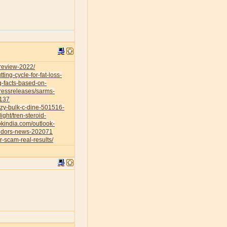
-review-2022/
ing-cycle-for-fat-loss-
g-facts-based-on-
ressreleases/sarms-
0137
azy-bulk-c-dine-501516-
ight/tren-steroid-
okindia.com/outlook-
vendors-news-202071
r-scam-real-results/