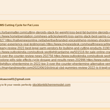
S Cutting Cycle for Fat Loss
s://urbanmatter.com/cutting-steroids-stack-for-weight-loss-best-fat-burning-steroids
s://www.hometownstation.com/news-articles/weight-loss-sarms-stack-best-sarms-cutt
827
https://nativenewsonline.net/advertise/branded-voices/phenq-reviews-shockin
omer-experience-real-testimonials
https://www.mynewsdesk.com/nealthnewscart/p
pany-review-2022-best-legal-sarm-vendors-for-bulking-and-cutting-products-319
s://www.outlookindia.com/outlook-spotlight/cardarine-gw501516-for-sale-online-cr
al-over-the-counter-review-news-202756
https://www.outlookindia.com/outlook-spotl
bolone-pills-side-effects-cycle-dosage-and-results-news-202996
https://www.outlo
light/buy-phentermine-in-2022-top-3-over-the-counter-phentermine-alternative-
s://marylandreporter.com/2022/06/16/clinical-cbd-gummies-review-2022-is-it-legit-o
nksaucee01@gmail.com
stocktonkitchenremodel.com
g to fit your needs perfectly