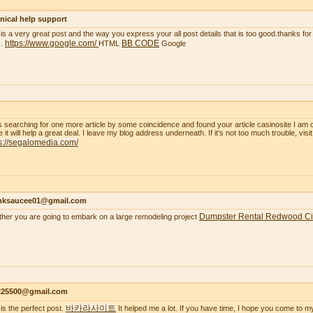
nical help support
 is a very great post and the way you express your all post details that is too good.thanks for 
https://www.google.com/
BB CODE
..
HTML
Google
s searching for one more article by some coincidence and found your article casinosite I am 
e it will help a great deal. I leave my blog address underneath. If it's not too much trouble, visi
s://segalomedia.com/
nksaucee01@gmail.com
Dumpster Rental Redwood Ci
her you are going to embark on a large remodeling project
s225500@gmail.com
바카라사이트
 is the perfect post.
It helped me a lot. If you have time, I hope you come to m