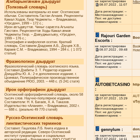
Æмбарынгæнæн дзырдуат
не зарегистрирован
http
08.07.2022 , 11:07
(Толковый словарь)
Дата регистрации: --
Использованы материалы из книг: Осетинские
Местонахождение: --
обычаи. Составитель Гастан Агнаев. Рецензенты
Пол: не доступно
Камал Ходов, Геор Чеджемты. – Владикавказ,
Комментариев: --
«Урсдон», 1999 – 172 с.;
Ирон æгъдæуттæ. Чиныг сарæзта Агънаты
Гæстæн. Рецензенттæ Ходы Камал æмæ
Чеджемты Геор. – Дзæуджыхъæу, «Урсдон»,
Rajouri Garden
Book
1999 – 176 с.;
Escorts :
Этнография и мифология осетин. Краткий
словарь. Составили Дзадзиев А.Б., Дзуцев Х.В.,
не зарегистрирован
Book
Караев С.М. – Владикавказ, 1994 – 284 с. ( 1 072
08.07.2022 , 09:48
Hote
статьи)
Дата регистрации: --
Местонахождение: --
Фразеологион дзырдуат
Пол: не доступно
Фразеологический словарь осетинского языка.
Комментариев: --
Составил Дзабиты З. Т. Редактор издания
Дзиццойты Ю. А.: 2-е дополненное издание. г.
Цхинвал, Полиграфическое производственное
объединение РЮО, 2003. – 448 с. (5 241 статя)
AUTOBETCASINO
http
:
Ирон орфографион дзырдуат
Осетинский орфографический словарь, около 58
не зарегистрирован
AUTO
тысяч слов. Научно-популярное издание.
07.07.2022 , 15:29
ฟรีท
Составители: Н. К. Багаев, Х. А. Таказов.
Дата регистрации: --
Издательство «Алания», – Владикавказ, 2002 г.
Местонахождение: --
— 688 с. (реально 49 770 статей)
Пол: не доступно
Комментариев: --
Русско-Осетинский словарь
лингвистических терминов
Составил: Гацалова Л.Б. Книга издана в
gennylum :
don
авторской редакции. Северо-Осетинский
институт гуманитарных и социальных
не зарегистрирован
isnt
07.07.2022 , 14:11
исследований – Владикавказ: РИО СОИГСИ,