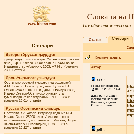
Словари на 
www.iriston.com
Пособие для желающих з
Словари
Статьи
Словари
|
Сло
Дигорон-Уруссаг дзурдуат
Комментарий к:
Дигорско-русский словарь. Составитель Таказов
Ф.М., к.ф.н.: Около 30000 слов. г. Владикавказ,
Издательство «Алания», 2003. – 734 с. (реально
Автор
23 111 статей)
Ирон-Уырыссаг дзырдуат
ers :
Осетинско-русский словарь под редакцией
не зарегистрирован
А.М.Касаева, Редактор издания Гуриев Т.А.:
http
08.07.2022 , 14:41
Около 28000 слов. 4-е издание. г.Владикавказ,
475
Изд-во Северо-Осетинского института
http
Дата регистрации: --
гуманитарных исследований, 1993. – 384 с.
Местонахождение: --
(реально 23 014 статей)
http
Пол: не доступно
http
Комментариев: --
Русско-Осетинский словарь
http
Составил В.И. Абаев. Редактор издания М.И.
http
Исаев: Около 25000 слов. Издание второе,
исправленное и дополненное. г. Москва, Изд-во
«Советская энциклопедия», 1970. – 584 с.
(реально 25 227 статьи)
jeff :