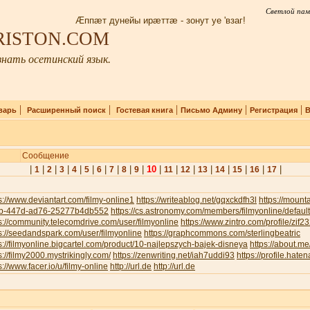
Светлой пам
Æппæт дунейы ирæттæ - зонут уе 'взаг!
IRISTON.COM
нать осетинский язык.
|
|
|
|
|
варь
Расширенный поиск
Гостевая книга
Письмо Админу
Регистрация
В
Сообщение
|
|
|
|
|
|
|
|
|
|
10
|
|
|
|
|
|
|
|
1
2
3
4
5
6
7
8
9
11
12
13
14
15
16
17
s://www.deviantart.com/filmy-online1
https://writeablog.net/gqxckdfh3l
https://moun
b-447d-ad76-25277b4db552
https://cs.astronomy.com/members/filmyonline/defaul
s://community.telecomdrive.com/user/filmyonline
https://www.zintro.com/profile/zif
s://seedandspark.com/user/filmyonline
https://graphcommons.com/sterlingbeatric
s://filmyonline.bigcartel.com/product/10-najlepszych-bajek-disneya
https://about.me
s://filmy2000.mystrikingly.com/
https://zenwriting.net/iah7uddi93
https://profile.haten
s://www.facer.io/u/filmy-online
http://url.de
http://url.de