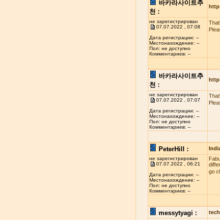
바카라사이트추
http
천 :
не зарегистрирован
That
07.07.2022 , 07:08
Plea
Дата регистрации: --
Местонахождение: --
Пол: не доступно
Комментариев: --
바카라사이트추
http
천 :
не зарегистрирован
That
07.07.2022 , 07:07
Plea
Дата регистрации: --
Местонахождение: --
Пол: не доступно
Комментариев: --
PeterHill :
Indi
не зарегистрирован
Fabul
07.07.2022 , 06:21
diff
go c
Дата регистрации: --
Местонахождение: --
Пол: не доступно
Комментариев: --
messytyagi :
tech