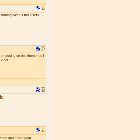
sharing with us this useful
composing on this theme, so I
t once
ty
y site and share your