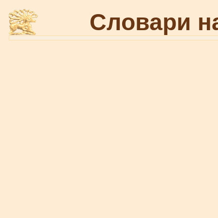
Словари н