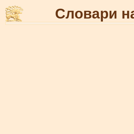
Словари н