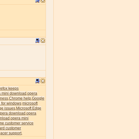
irefox keeps
a mini download
opera
,
ness
Chrome help
Google
,
,
 for windows
microsoft
ge issues
Microsoft Edge
,
pera download
opera
,
nload
opera mini
,
me customer service
ard customer
acer support
,
,