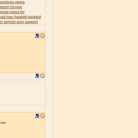
 windows
opera
,
pport
chrome
,
load opera for
oad mac
hewlett packard
,
er service
acer support
,
,
nter