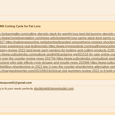
S Cutting Cycle for Fat Loss
s://urbanmatter.com/cutting-steroids-stack-for-weight-loss-best-fat-burning-steroids
s://www.hometownstation.com/news-articles/weight-loss-sarms-stack-best-sarms-cutt
827
https://nativenewsonline.net/advertise/branded-voices/phenq-reviews-shockin
omer-experience-real-testimonials
https://www.mynewsdesk.com/nealthnewscart/p
pany-review-2022-best-legal-sarm-vendors-for-bulking-and-cutting-products-319
s://www.outlookindia.com/outlook-spotlight/cardarine-gw501516-for-sale-online-cr
al-over-the-counter-review-news-202756
https://www.outlookindia.com/outlook-spotl
bolone-pills-side-effects-cycle-dosage-and-results-news-202996
https://www.outlo
light/buy-phentermine-in-2022-top-3-over-the-counter-phentermine-alternative-
s://marylandreporter.com/2022/06/16/clinical-cbd-gummies-review-2022-is-it-legit-o
nksaucee01@gmail.com
stocktonkitchenremodel.com
g to fit your needs perfectly