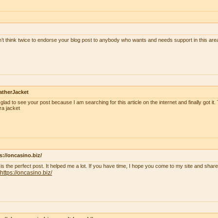
n’t think twice to endorse your blog post to anybody who wants and needs support in this ar
atherJacket
 glad to see your post because I am searching for this article on the internet and finally got it.
ra jacket
s://oncasino.biz/
 is the perfect post. It helped me a lot. If you have time, I hope you come to my site and shar
https://oncasino.biz/