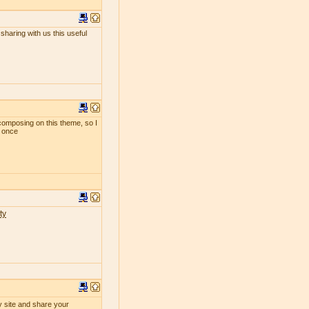
sharing with us this useful
composing on this theme, so I
t once
ty
y site and share your