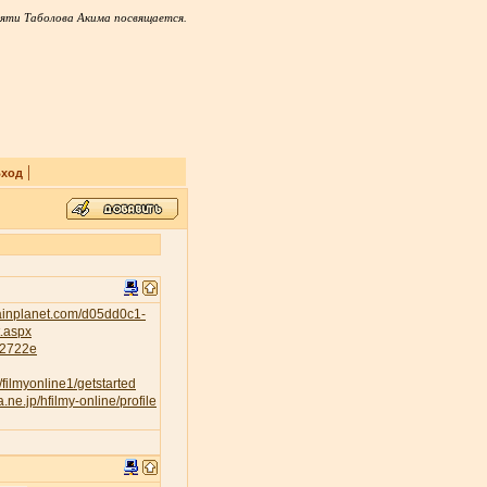
яти Таболова Акима посвящается.
|
ход
tainplanet.com/d05dd0c1-
t.aspx
232722e
/filmyonline1/getstarted
a.ne.jp/hfilmy-online/profile