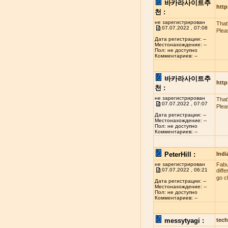
바카라사이트추
http
천 :
не зарегистрирован
That
07.07.2022 , 07:08
Plea
Дата регистрации: --
Местонахождение: --
Пол: не доступно
Комментариев: --
바카라사이트추
http
천 :
не зарегистрирован
That
07.07.2022 , 07:07
Plea
Дата регистрации: --
Местонахождение: --
Пол: не доступно
Комментариев: --
PeterHill :
Indi
не зарегистрирован
Fabul
07.07.2022 , 06:21
diff
go c
Дата регистрации: --
Местонахождение: --
Пол: не доступно
Комментариев: --
messytyagi :
tech