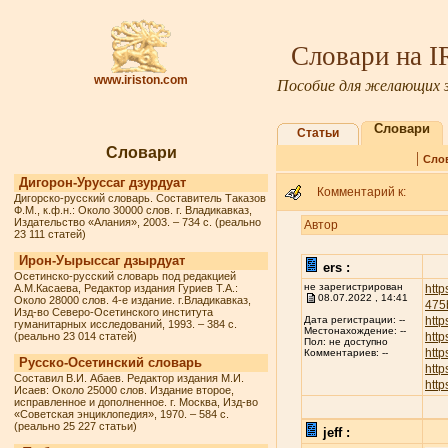
Словари на 
www.iriston.com
Пособие для желающих з
Словари
Статьи
Словари
|
Сло
Дигорон-Уруссаг дзурдуат
Комментарий к:
Дигорско-русский словарь. Составитель Таказов
Ф.М., к.ф.н.: Около 30000 слов. г. Владикавказ,
Издательство «Алания», 2003. – 734 с. (реально
Автор
23 111 статей)
Ирон-Уырыссаг дзырдуат
ers :
Осетинско-русский словарь под редакцией
не зарегистрирован
А.М.Касаева, Редактор издания Гуриев Т.А.:
http
08.07.2022 , 14:41
Около 28000 слов. 4-е издание. г.Владикавказ,
475
Изд-во Северо-Осетинского института
http
Дата регистрации: --
гуманитарных исследований, 1993. – 384 с.
Местонахождение: --
(реально 23 014 статей)
http
Пол: не доступно
http
Комментариев: --
Русско-Осетинский словарь
http
Составил В.И. Абаев. Редактор издания М.И.
http
Исаев: Около 25000 слов. Издание второе,
исправленное и дополненное. г. Москва, Изд-во
«Советская энциклопедия», 1970. – 584 с.
(реально 25 227 статьи)
jeff :