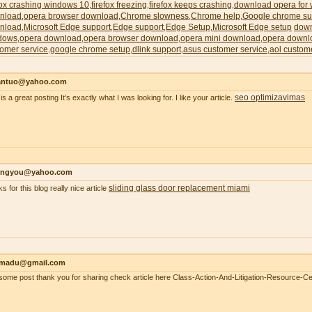
fox crashing windows 10
firefox freezing
firefox keeps crashing
download opera for
,
,
,
nload
opera browser download
Chrome slowness
Chrome help
Google chrome su
,
,
,
,
nload
Microsoft Edge support
Edge support
Edge Setup
Microsoft Edge setup
down
,
,
,
,
dows
opera download
opera browser download
opera mini download
opera downl
,
,
,
,
omer service
google chrome setup
dlink support
asus customer service
aol custom
,
,
,
,
antuo@yahoo.com
seo optimizavimas
is a great posting It’s exactly what I was looking for. I like your article.
ongyou@yahoo.com
sliding glass door replacement miami
s for this blog really nice article
madu@gmail.com
ome post thank you for sharing check article here Class-Action-And-Litigation-Resource-Ce