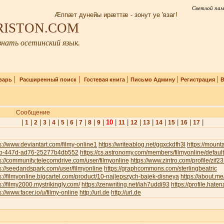
Светлой пам
Æппæт дунейы ирæттæ - зонут уе 'взаг!
IRISTON.COM
нать осетинский язык.
|
|
|
|
|
варь
Расширенный поиск
Гостевая книга
Письмо Админу
Регистрация
В
Сообщение
|
|
|
|
|
|
|
|
|
|
10
|
|
|
|
|
|
|
|
1
2
3
4
5
6
7
8
9
11
12
13
14
15
16
17
s://www.deviantart.com/filmy-online1
https://writeablog.net/gqxckdfh3l
https://moun
b-447d-ad76-25277b4db552
https://cs.astronomy.com/members/filmyonline/defaul
s://community.telecomdrive.com/user/filmyonline
https://www.zintro.com/profile/zif
s://seedandspark.com/user/filmyonline
https://graphcommons.com/sterlingbeatric
s://filmyonline.bigcartel.com/product/10-najlepszych-bajek-disneya
https://about.me
s://filmy2000.mystrikingly.com/
https://zenwriting.net/iah7uddi93
https://profile.haten
s://www.facer.io/u/filmy-online
http://url.de
http://url.de