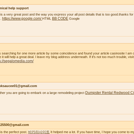
nical help support
 is a very great post and the way you express your all post details that is too good.thanks for 
https://www.google.com/
BB CODE
..
HTML
Google
s searching for one more article by some coincidence and found your article casinosite I am 
e it will help a great deal. I leave my blog address underneath. If it's not too much trouble, visi
s://segalomedia.com/
nksaucee01@gmail.com
Dumpster Rental Redwood Ci
her you are going to embark on a large remodeling project
s225500@gmail.com
바카라사이트
 is the perfect post.
It helped me a lot. If you have time, I hope you come to m