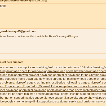
s://glasgowresindrivewaysltd.co.uk//;;
ment
sgowdriveways25@gmail.com
 is such a nice content out there watch this ResinDrivewaysGlasgow
nical help support
fox crashes on startup
firefox crashing
firefox crashing windows 10
firefox freezing
f
,
,
,
,
shing
download opera for windows
opera download
opera browser download
oper
,
,
,
,
nload mac
opera web browser download
opera mini download for pc
Chrome slow
,
,
,
ome support
chrome download
download chrome for mac
download google chrome
,
,
,
e problems
microsoft edge crashing
microsoft edge not loading pages
microsoft ed
,
,
,
port
Edge support
Edge Setup
Microsoft Edge setup
download opera for windows
o
,
,
,
,
wser download
opera mini download
opera download mac
opera web browser dow
,
,
,
nload for pc
opera mini free download
uninstall opera
toshiba support
amazon pri
,
,
,
,
ber
norton support
mcafee support
lenovo support
kaspersky support
hewlett pack
,
,
,
,
,
ice
google chrome setup
dlink support
asus customer service
aol customer service
,
,
,
,