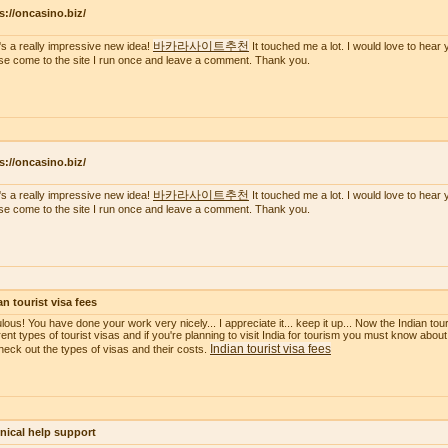
s://oncasino.biz/
바카라사이트추천
's a really impressive new idea!
It touched me a lot. I would love to hear 
se come to the site I run once and leave a comment. Thank you.
s://oncasino.biz/
바카라사이트추천
's a really impressive new idea!
It touched me a lot. I would love to hear 
se come to the site I run once and leave a comment. Thank you.
an tourist visa fees
ous! You have done your work very nicely... I appreciate it... keep it up... Now the Indian touri
erent types of tourist visas and if you're planning to visit India for tourism you must know about
Indian tourist visa fees
heck out the types of visas and their costs.
nical help support