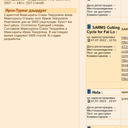
2007. — 140 с. (527 статей)
Дата регистрации: --
Местонахождение: --
Ирон-Туркаг дзырдуат
Пол: не доступно
Сарæзтой Мамсыраты Озкан Темурленк æмæ
Комментариев: --
Мамсыраты Озканы чызг Ирмæ Темурленк.
Ныртæккæ дзы ис 5609 уацхъуыды. Куыст ма
йыл цæуы. Осетинско-Турецкий словарь.
SARMS Cutting
Составили Мамсыраты Озкан Темурленк и
SARM
Cycle for Fat Lo :
Мамсыраты Ирма Темурленк. В настоящее
время содержит 5609 статей. В стадии
не зарегистрирован
http
разработки.
07.07.2022 , 12:51
http
422
Дата регистрации: --
Местонахождение: --
cust
Пол: не доступно
com
Комментариев: --
http
leg
tren
spot
http
Hola :
spa
не зарегистрирован
goin
07.07.2022 , 10:07
Дата регистрации: --
Местонахождение: --
Пол: не доступно
Комментариев: --