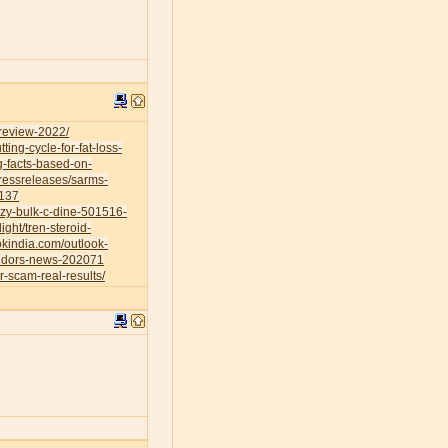
-review-2022/
ing-cycle-for-fat-loss-
g-facts-based-on-
ressreleases/sarms-
0137
azy-bulk-c-dine-501516-
ight/tren-steroid-
okindia.com/outlook-
vendors-news-202071
r-scam-real-results/