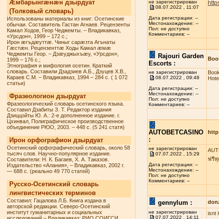
Æмбарынгæнæн дзырдуат
не зарегистрирован
http
08.07.2022 , 11:07
(Толковый словарь)
Дата регистрации: --
Использованы материалы из книг: Осетинские
Местонахождение: --
обычаи. Составитель Гастан Агнаев. Рецензенты
Пол: не доступно
Камал Ходов, Геор Чеджемты. – Владикавказ,
Комментариев: --
«Урсдон», 1999 – 172 с.;
Ирон æгъдæуттæ. Чиныг сарæзта Агънаты
Гæстæн. Рецензенттæ Ходы Камал æмæ
Чеджемты Геор. – Дзæуджыхъæу, «Урсдон»,
Rajouri Garden
Book
1999 – 176 с.;
Escorts :
Этнография и мифология осетин. Краткий
словарь. Составили Дзадзиев А.Б., Дзуцев Х.В.,
не зарегистрирован
Book
Караев С.М. – Владикавказ, 1994 – 284 с. ( 1 072
08.07.2022 , 09:48
Hote
статьи)
Дата регистрации: --
Местонахождение: --
Фразеологион дзырдуат
Пол: не доступно
Фразеологический словарь осетинского языка.
Комментариев: --
Составил Дзабиты З. Т. Редактор издания
Дзиццойты Ю. А.: 2-е дополненное издание. г.
Цхинвал, Полиграфическое производственное
объединение РЮО, 2003. – 448 с. (5 241 статя)
AUTOBETCASINO
http
:
Ирон орфографион дзырдуат
Осетинский орфографический словарь, около 58
не зарегистрирован
AUTO
тысяч слов. Научно-популярное издание.
07.07.2022 , 15:29
ฟรีท
Составители: Н. К. Багаев, Х. А. Таказов.
Дата регистрации: --
Издательство «Алания», – Владикавказ, 2002 г.
Местонахождение: --
— 688 с. (реально 49 770 статей)
Пол: не доступно
Комментариев: --
Русско-Осетинский словарь
лингвистических терминов
Составил: Гацалова Л.Б. Книга издана в
gennylum :
don
авторской редакции. Северо-Осетинский
институт гуманитарных и социальных
не зарегистрирован
isnt
07.07.2022 , 14:11
исследований – Владикавказ: РИО СОИГСИ,