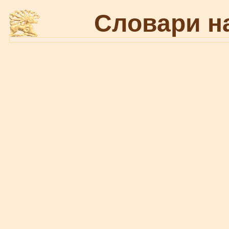
Словари н