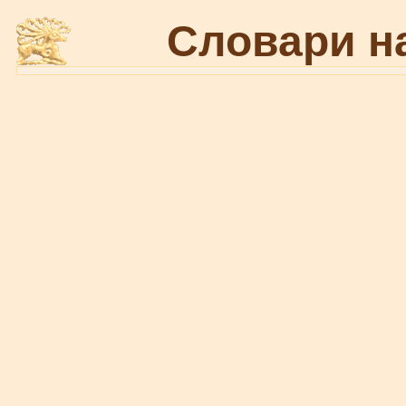
Словари н