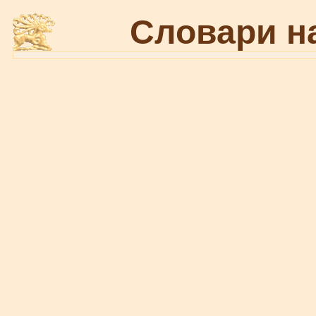
Словари н