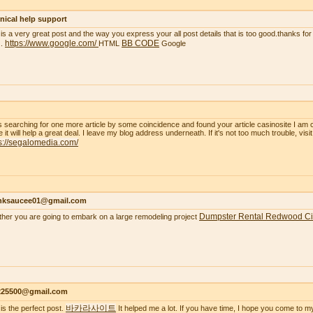
nical help support
 is a very great post and the way you express your all post details that is too good.thanks for 
https://www.google.com/
BB CODE
..
HTML
Google
s searching for one more article by some coincidence and found your article casinosite I am 
e it will help a great deal. I leave my blog address underneath. If it's not too much trouble, visi
s://segalomedia.com/
nksaucee01@gmail.com
Dumpster Rental Redwood Ci
her you are going to embark on a large remodeling project
s225500@gmail.com
바카라사이트
 is the perfect post.
It helped me a lot. If you have time, I hope you come to m