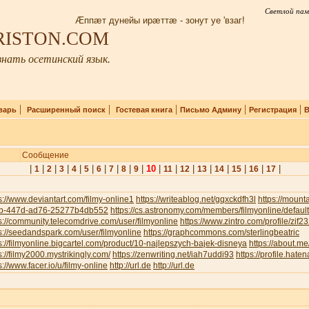
Светлой пам
Æппæт дунейы ирæттæ - зонут уе 'взаг!
IRISTON.COM
нать осетинский язык.
|
|
|
|
|
варь
Расширенный поиск
Гостевая книга
Письмо Админу
Регистрация
В
Сообщение
|
|
|
|
|
|
|
|
|
|
10
|
|
|
|
|
|
|
|
1
2
3
4
5
6
7
8
9
11
12
13
14
15
16
17
s://www.deviantart.com/filmy-online1
https://writeablog.net/gqxckdfh3l
https://moun
b-447d-ad76-25277b4db552
https://cs.astronomy.com/members/filmyonline/defaul
s://community.telecomdrive.com/user/filmyonline
https://www.zintro.com/profile/zif
s://seedandspark.com/user/filmyonline
https://graphcommons.com/sterlingbeatric
s://filmyonline.bigcartel.com/product/10-najlepszych-bajek-disneya
https://about.me
s://filmy2000.mystrikingly.com/
https://zenwriting.net/iah7uddi93
https://profile.haten
s://www.facer.io/u/filmy-online
http://url.de
http://url.de