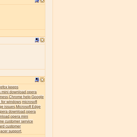
irefox keeps
a mini download
opera
,
ness
Chrome help
Google
,
,
 for windows
microsoft
ge issues
Microsoft Edge
,
pera download
opera
,
nload
opera mini
,
me customer service
ard customer
acer support
,
,