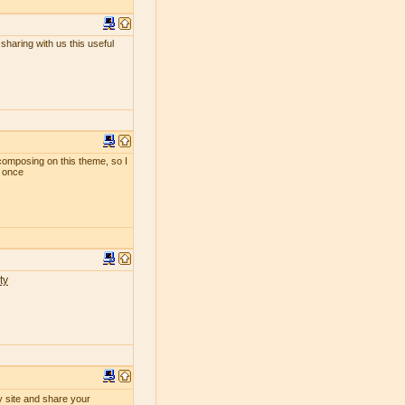
sharing with us this useful
composing on this theme, so I
t once
ty
y site and share your