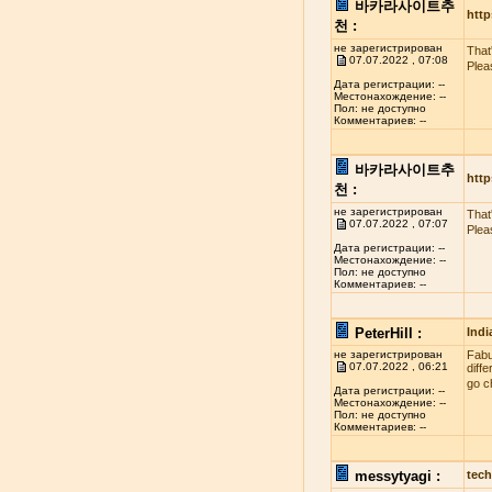
바카라사이트추
http
천 :
не зарегистрирован
That
07.07.2022 , 07:08
Plea
Дата регистрации: --
Местонахождение: --
Пол: не доступно
Комментариев: --
바카라사이트추
http
천 :
не зарегистрирован
That
07.07.2022 , 07:07
Plea
Дата регистрации: --
Местонахождение: --
Пол: не доступно
Комментариев: --
PeterHill :
Indi
не зарегистрирован
Fabul
07.07.2022 , 06:21
diff
go c
Дата регистрации: --
Местонахождение: --
Пол: не доступно
Комментариев: --
messytyagi :
tech