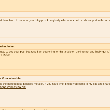
n’t think twice to endorse your blog post to anybody who wants and needs support in this ar
atherJacket
 glad to see your post because I am searching for this article on the internet and finally got it.
ra jacket
s://oncasino.biz/
 is the perfect post. It helped me a lot. If you have time, I hope you come to my site and shar
https://oncasino.biz/