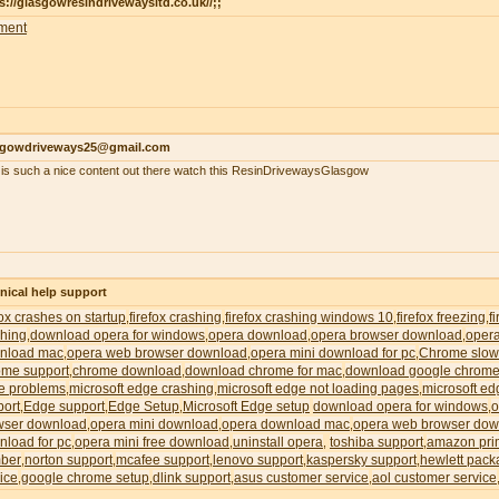
s://glasgowresindrivewaysltd.co.uk//;;
ment
sgowdriveways25@gmail.com
 is such a nice content out there watch this ResinDrivewaysGlasgow
nical help support
fox crashes on startup
firefox crashing
firefox crashing windows 10
firefox freezing
f
,
,
,
,
shing
download opera for windows
opera download
opera browser download
oper
,
,
,
,
nload mac
opera web browser download
opera mini download for pc
Chrome slow
,
,
,
ome support
chrome download
download chrome for mac
download google chrome
,
,
,
e problems
microsoft edge crashing
microsoft edge not loading pages
microsoft ed
,
,
,
port
Edge support
Edge Setup
Microsoft Edge setup
download opera for windows
o
,
,
,
,
wser download
opera mini download
opera download mac
opera web browser dow
,
,
,
nload for pc
opera mini free download
uninstall opera
toshiba support
amazon pri
,
,
,
,
ber
norton support
mcafee support
lenovo support
kaspersky support
hewlett pack
,
,
,
,
,
ice
google chrome setup
dlink support
asus customer service
aol customer service
,
,
,
,