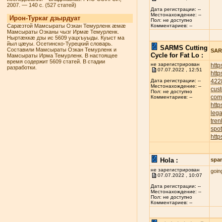
2007. — 140 с. (527 статей)
Дата регистрации: --
Местонахождение: --
Ирон-Туркаг дзырдуат
Пол: не доступно
Сарæзтой Мамсыраты Озкан Темурленк æмæ
Комментариев: --
Мамсыраты Озканы чызг Ирмæ Темурленк.
Ныртæккæ дзы ис 5609 уацхъуыды. Куыст ма
йыл цæуы. Осетинско-Турецкий словарь.
SARMS Cutting
Составили Мамсыраты Озкан Темурленк и
SARM
Cycle for Fat Lo :
Мамсыраты Ирма Темурленк. В настоящее
время содержит 5609 статей. В стадии
не зарегистрирован
http
разработки.
07.07.2022 , 12:51
http
422
Дата регистрации: --
Местонахождение: --
cust
Пол: не доступно
com
Комментариев: --
http
leg
tren
spot
http
Hola :
spa
не зарегистрирован
goin
07.07.2022 , 10:07
Дата регистрации: --
Местонахождение: --
Пол: не доступно
Комментариев: --