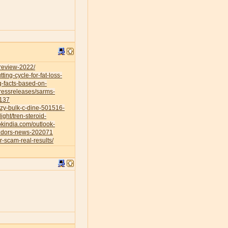
-review-2022/
ing-cycle-for-fat-loss-
g-facts-based-on-
ressreleases/sarms-
0137
azy-bulk-c-dine-501516-
ight/tren-steroid-
okindia.com/outlook-
vendors-news-202071
r-scam-real-results/