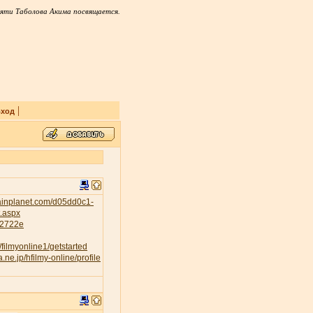
яти Таболова Акима посвящается.
|
ход
tainplanet.com/d05dd0c1-
t.aspx
232722e
/filmyonline1/getstarted
a.ne.jp/hfilmy-online/profile