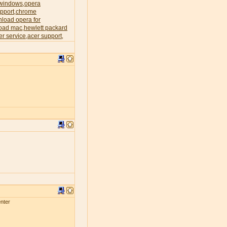
 windows
opera
,
pport
chrome
,
load opera for
oad mac
hewlett packard
,
er service
acer support
,
,
nter