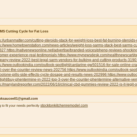
S Cutting Cycle for Fat Loss
s://urbanmatter.com/cutting-steroids-stack-for-weight-loss-best-fat-burning-steroids
s://www.hometownstation.com/news-articles/weight-loss-sarms-stack-best-sarms-cutt
827
https://nativenewsonline.net/advertise/branded-voices/phenq-reviews-shockin
omer-experience-real-testimonials
https://www.mynewsdesk.com/nealthnewscart/p
pany-review-2022-best-legal-sarm-vendors-for-bulking-and-cutting-products-319
s://www.outlookindia.com/outlook-spotlight/cardarine-gw501516-for-sale-online-cr
al-over-the-counter-review-news-202756
https://www.outlookindia.com/outlook-spotl
bolone-pills-side-effects-cycle-dosage-and-results-news-202996
https://www.outlo
light/buy-phentermine-in-2022-top-3-over-the-counter-phentermine-alternative-
s://marylandreporter.com/2022/06/16/clinical-cbd-gummies-review-2022-is-it-legit-o
nksaucee01@gmail.com
stocktonkitchenremodel.com
g to fit your needs perfectly