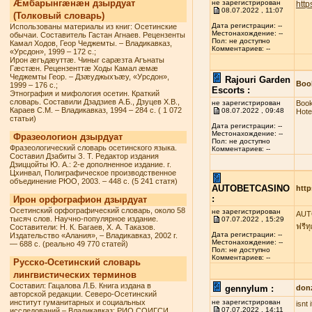
Æмбарынгæнæн дзырдуат
не зарегистрирован
http
08.07.2022 , 11:07
(Толковый словарь)
Дата регистрации: --
Использованы материалы из книг: Осетинские
Местонахождение: --
обычаи. Составитель Гастан Агнаев. Рецензенты
Пол: не доступно
Камал Ходов, Геор Чеджемты. – Владикавказ,
Комментариев: --
«Урсдон», 1999 – 172 с.;
Ирон æгъдæуттæ. Чиныг сарæзта Агънаты
Гæстæн. Рецензенттæ Ходы Камал æмæ
Чеджемты Геор. – Дзæуджыхъæу, «Урсдон»,
Rajouri Garden
Book
1999 – 176 с.;
Escorts :
Этнография и мифология осетин. Краткий
словарь. Составили Дзадзиев А.Б., Дзуцев Х.В.,
не зарегистрирован
Book
Караев С.М. – Владикавказ, 1994 – 284 с. ( 1 072
08.07.2022 , 09:48
Hote
статьи)
Дата регистрации: --
Местонахождение: --
Фразеологион дзырдуат
Пол: не доступно
Фразеологический словарь осетинского языка.
Комментариев: --
Составил Дзабиты З. Т. Редактор издания
Дзиццойты Ю. А.: 2-е дополненное издание. г.
Цхинвал, Полиграфическое производственное
объединение РЮО, 2003. – 448 с. (5 241 статя)
AUTOBETCASINO
http
:
Ирон орфографион дзырдуат
Осетинский орфографический словарь, около 58
не зарегистрирован
AUTO
тысяч слов. Научно-популярное издание.
07.07.2022 , 15:29
ฟรีท
Составители: Н. К. Багаев, Х. А. Таказов.
Дата регистрации: --
Издательство «Алания», – Владикавказ, 2002 г.
Местонахождение: --
— 688 с. (реально 49 770 статей)
Пол: не доступно
Комментариев: --
Русско-Осетинский словарь
лингвистических терминов
Составил: Гацалова Л.Б. Книга издана в
gennylum :
don
авторской редакции. Северо-Осетинский
институт гуманитарных и социальных
не зарегистрирован
isnt
07.07.2022 , 14:11
исследований – Владикавказ: РИО СОИГСИ,