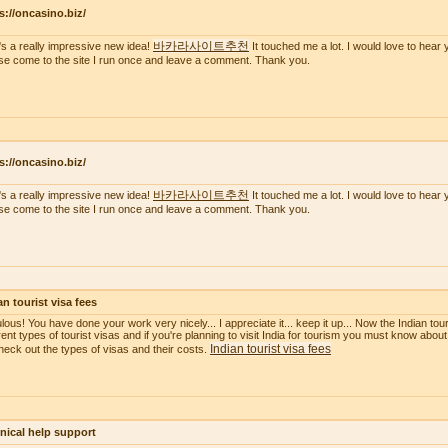
s://oncasino.biz/
바카라사이트추천
's a really impressive new idea!
It touched me a lot. I would love to hear 
se come to the site I run once and leave a comment. Thank you.
s://oncasino.biz/
바카라사이트추천
's a really impressive new idea!
It touched me a lot. I would love to hear 
se come to the site I run once and leave a comment. Thank you.
an tourist visa fees
ous! You have done your work very nicely... I appreciate it... keep it up... Now the Indian touri
erent types of tourist visas and if you're planning to visit India for tourism you must know about
Indian tourist visa fees
heck out the types of visas and their costs.
nical help support