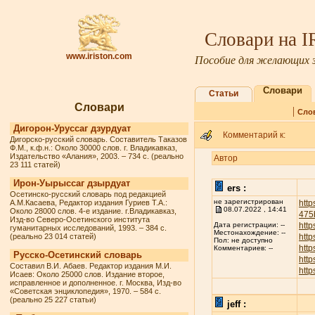
Словари на 
www.iriston.com
Пособие для желающих з
Словари
Статьи
Словари
|
Сло
Дигорон-Уруссаг дзурдуат
Комментарий к:
Дигорско-русский словарь. Составитель Таказов
Ф.М., к.ф.н.: Около 30000 слов. г. Владикавказ,
Издательство «Алания», 2003. – 734 с. (реально
Автор
23 111 статей)
Ирон-Уырыссаг дзырдуат
ers :
Осетинско-русский словарь под редакцией
не зарегистрирован
А.М.Касаева, Редактор издания Гуриев Т.А.:
http
08.07.2022 , 14:41
Около 28000 слов. 4-е издание. г.Владикавказ,
475
Изд-во Северо-Осетинского института
http
Дата регистрации: --
гуманитарных исследований, 1993. – 384 с.
Местонахождение: --
(реально 23 014 статей)
http
Пол: не доступно
http
Комментариев: --
Русско-Осетинский словарь
http
Составил В.И. Абаев. Редактор издания М.И.
http
Исаев: Около 25000 слов. Издание второе,
исправленное и дополненное. г. Москва, Изд-во
«Советская энциклопедия», 1970. – 584 с.
(реально 25 227 статьи)
jeff :