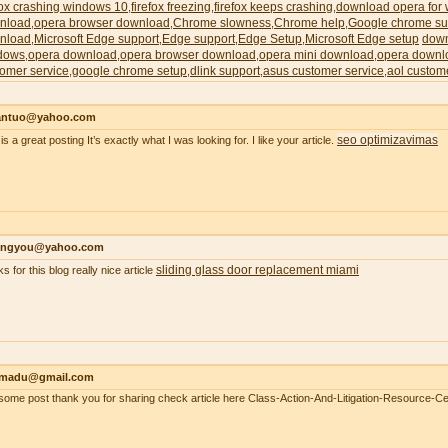
fox crashing windows 10
firefox freezing
firefox keeps crashing
download opera for
,
,
,
nload
opera browser download
Chrome slowness
Chrome help
Google chrome su
,
,
,
,
nload
Microsoft Edge support
Edge support
Edge Setup
Microsoft Edge setup
down
,
,
,
,
dows
opera download
opera browser download
opera mini download
opera downl
,
,
,
,
omer service
google chrome setup
dlink support
asus customer service
aol custom
,
,
,
,
antuo@yahoo.com
seo optimizavimas
is a great posting It’s exactly what I was looking for. I like your article.
ongyou@yahoo.com
sliding glass door replacement miami
s for this blog really nice article
madu@gmail.com
ome post thank you for sharing check article here Class-Action-And-Litigation-Resource-Ce