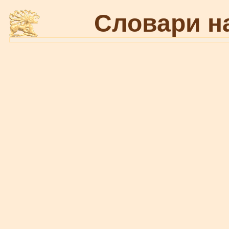
Словари н