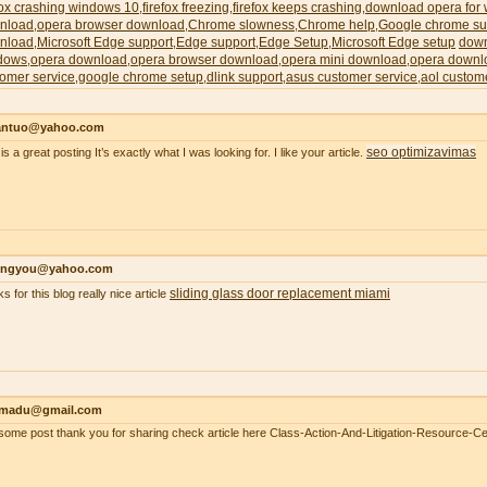
fox crashing windows 10
firefox freezing
firefox keeps crashing
download opera for
,
,
,
nload
opera browser download
Chrome slowness
Chrome help
Google chrome su
,
,
,
,
nload
Microsoft Edge support
Edge support
Edge Setup
Microsoft Edge setup
down
,
,
,
,
dows
opera download
opera browser download
opera mini download
opera downl
,
,
,
,
omer service
google chrome setup
dlink support
asus customer service
aol custom
,
,
,
,
antuo@yahoo.com
seo optimizavimas
is a great posting It’s exactly what I was looking for. I like your article.
ongyou@yahoo.com
sliding glass door replacement miami
s for this blog really nice article
madu@gmail.com
ome post thank you for sharing check article here Class-Action-And-Litigation-Resource-Ce