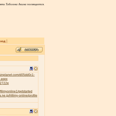
яти Таболова Акима посвящается.
|
ход
tainplanet.com/d05dd0c1-
t.aspx
232722e
/filmyonline1/getstarted
a.ne.jp/hfilmy-online/profile