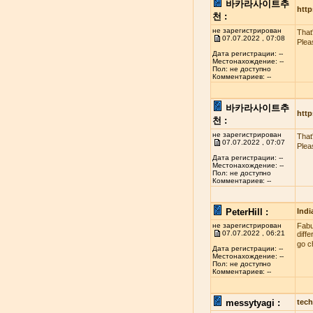
바카라사이트추
http
천 :
не зарегистрирован
That
07.07.2022 , 07:08
Plea
Дата регистрации: --
Местонахождение: --
Пол: не доступно
Комментариев: --
바카라사이트추
http
천 :
не зарегистрирован
That
07.07.2022 , 07:07
Plea
Дата регистрации: --
Местонахождение: --
Пол: не доступно
Комментариев: --
PeterHill :
Indi
не зарегистрирован
Fabul
07.07.2022 , 06:21
diff
go c
Дата регистрации: --
Местонахождение: --
Пол: не доступно
Комментариев: --
messytyagi :
tech