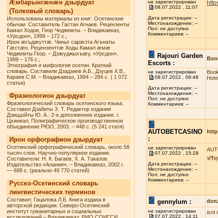
Æмбарынгæнæн дзырдуат
не зарегистрирован
http
08.07.2022 , 11:07
(Толковый словарь)
Дата регистрации: --
Использованы материалы из книг: Осетинские
Местонахождение: --
обычаи. Составитель Гастан Агнаев. Рецензенты
Пол: не доступно
Камал Ходов, Геор Чеджемты. – Владикавказ,
Комментариев: --
«Урсдон», 1999 – 172 с.;
Ирон æгъдæуттæ. Чиныг сарæзта Агънаты
Гæстæн. Рецензенттæ Ходы Камал æмæ
Чеджемты Геор. – Дзæуджыхъæу, «Урсдон»,
Rajouri Garden
Book
1999 – 176 с.;
Escorts :
Этнография и мифология осетин. Краткий
словарь. Составили Дзадзиев А.Б., Дзуцев Х.В.,
не зарегистрирован
Book
Караев С.М. – Владикавказ, 1994 – 284 с. ( 1 072
08.07.2022 , 09:48
Hote
статьи)
Дата регистрации: --
Местонахождение: --
Фразеологион дзырдуат
Пол: не доступно
Фразеологический словарь осетинского языка.
Комментариев: --
Составил Дзабиты З. Т. Редактор издания
Дзиццойты Ю. А.: 2-е дополненное издание. г.
Цхинвал, Полиграфическое производственное
объединение РЮО, 2003. – 448 с. (5 241 статя)
AUTOBETCASINO
http
:
Ирон орфографион дзырдуат
Осетинский орфографический словарь, около 58
не зарегистрирован
AUTO
тысяч слов. Научно-популярное издание.
07.07.2022 , 15:29
ฟรีท
Составители: Н. К. Багаев, Х. А. Таказов.
Дата регистрации: --
Издательство «Алания», – Владикавказ, 2002 г.
Местонахождение: --
— 688 с. (реально 49 770 статей)
Пол: не доступно
Комментариев: --
Русско-Осетинский словарь
лингвистических терминов
Составил: Гацалова Л.Б. Книга издана в
gennylum :
don
авторской редакции. Северо-Осетинский
институт гуманитарных и социальных
не зарегистрирован
isnt
07.07.2022 , 14:11
исследований – Владикавказ: РИО СОИГСИ,