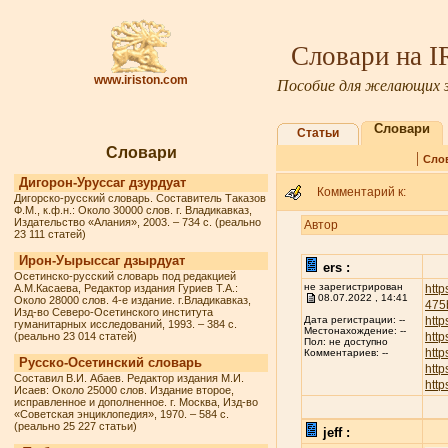
Словари на 
www.iriston.com
Пособие для желающих з
Словари
Статьи
Словари
|
Сло
Дигорон-Уруссаг дзурдуат
Комментарий к:
Дигорско-русский словарь. Составитель Таказов
Ф.М., к.ф.н.: Около 30000 слов. г. Владикавказ,
Издательство «Алания», 2003. – 734 с. (реально
Автор
23 111 статей)
Ирон-Уырыссаг дзырдуат
ers :
Осетинско-русский словарь под редакцией
не зарегистрирован
А.М.Касаева, Редактор издания Гуриев Т.А.:
http
08.07.2022 , 14:41
Около 28000 слов. 4-е издание. г.Владикавказ,
475
Изд-во Северо-Осетинского института
http
Дата регистрации: --
гуманитарных исследований, 1993. – 384 с.
Местонахождение: --
(реально 23 014 статей)
http
Пол: не доступно
http
Комментариев: --
Русско-Осетинский словарь
http
Составил В.И. Абаев. Редактор издания М.И.
http
Исаев: Около 25000 слов. Издание второе,
исправленное и дополненное. г. Москва, Изд-во
«Советская энциклопедия», 1970. – 584 с.
(реально 25 227 статьи)
jeff :