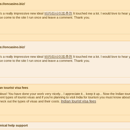
s://oncasino.biz/
바카라사이트추천
's a really impressive new idea!
It touched me a lot. I would love to hear 
se come to the site I run once and leave a comment. Thank you.
s://oncasino.biz/
바카라사이트추천
's a really impressive new idea!
It touched me a lot. I would love to hear 
se come to the site I run once and leave a comment. Thank you.
an tourist visa fees
ous! You have done your work very nicely... I appreciate it... keep it up... Now the Indian touri
erent types of tourist visas and if you're planning to visit India for tourism you must know about
Indian tourist visa fees
heck out the types of visas and their costs.
nical help support