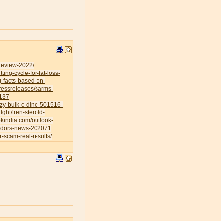
-review-2022/
ing-cycle-for-fat-loss-
g-facts-based-on-
ressreleases/sarms-
0137
azy-bulk-c-dine-501516-
ight/tren-steroid-
okindia.com/outlook-
vendors-news-202071
r-scam-real-results/