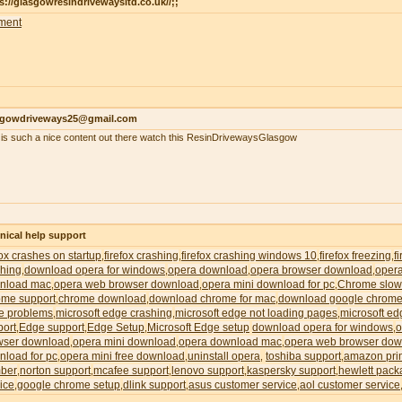
s://glasgowresindrivewaysltd.co.uk//;;
ment
sgowdriveways25@gmail.com
 is such a nice content out there watch this ResinDrivewaysGlasgow
nical help support
fox crashes on startup
firefox crashing
firefox crashing windows 10
firefox freezing
f
,
,
,
,
shing
download opera for windows
opera download
opera browser download
oper
,
,
,
,
nload mac
opera web browser download
opera mini download for pc
Chrome slow
,
,
,
ome support
chrome download
download chrome for mac
download google chrome
,
,
,
e problems
microsoft edge crashing
microsoft edge not loading pages
microsoft ed
,
,
,
port
Edge support
Edge Setup
Microsoft Edge setup
download opera for windows
o
,
,
,
,
wser download
opera mini download
opera download mac
opera web browser dow
,
,
,
nload for pc
opera mini free download
uninstall opera
toshiba support
amazon pri
,
,
,
,
ber
norton support
mcafee support
lenovo support
kaspersky support
hewlett pack
,
,
,
,
,
ice
google chrome setup
dlink support
asus customer service
aol customer service
,
,
,
,