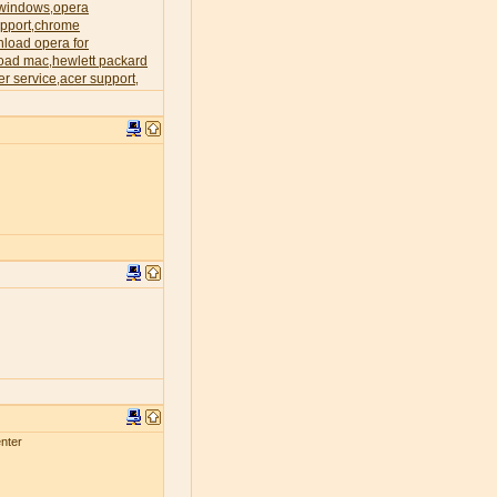
 windows
opera
,
pport
chrome
,
load opera for
oad mac
hewlett packard
,
er service
acer support
,
,
nter