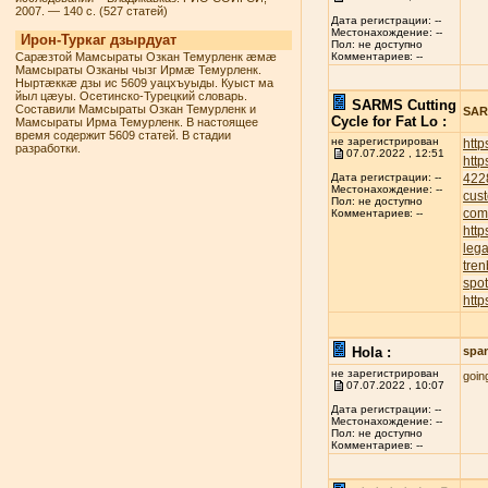
2007. — 140 с. (527 статей)
Дата регистрации: --
Местонахождение: --
Ирон-Туркаг дзырдуат
Пол: не доступно
Сарæзтой Мамсыраты Озкан Темурленк æмæ
Комментариев: --
Мамсыраты Озканы чызг Ирмæ Темурленк.
Ныртæккæ дзы ис 5609 уацхъуыды. Куыст ма
йыл цæуы. Осетинско-Турецкий словарь.
SARMS Cutting
Составили Мамсыраты Озкан Темурленк и
SARM
Cycle for Fat Lo :
Мамсыраты Ирма Темурленк. В настоящее
время содержит 5609 статей. В стадии
не зарегистрирован
http
разработки.
07.07.2022 , 12:51
http
422
Дата регистрации: --
Местонахождение: --
cust
Пол: не доступно
com
Комментариев: --
http
leg
tren
spot
http
Hola :
spa
не зарегистрирован
goin
07.07.2022 , 10:07
Дата регистрации: --
Местонахождение: --
Пол: не доступно
Комментариев: --