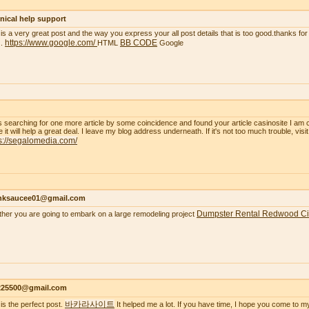
nical help support
 is a very great post and the way you express your all post details that is too good.thanks for 
https://www.google.com/
BB CODE
..
HTML
Google
s searching for one more article by some coincidence and found your article casinosite I am 
e it will help a great deal. I leave my blog address underneath. If it's not too much trouble, visi
s://segalomedia.com/
nksaucee01@gmail.com
Dumpster Rental Redwood Ci
her you are going to embark on a large remodeling project
s225500@gmail.com
바카라사이트
 is the perfect post.
It helped me a lot. If you have time, I hope you come to m