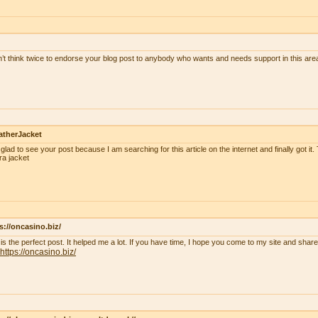
n’t think twice to endorse your blog post to anybody who wants and needs support in this ar
atherJacket
 glad to see your post because I am searching for this article on the internet and finally got it.
ra jacket
s://oncasino.biz/
 is the perfect post. It helped me a lot. If you have time, I hope you come to my site and shar
https://oncasino.biz/