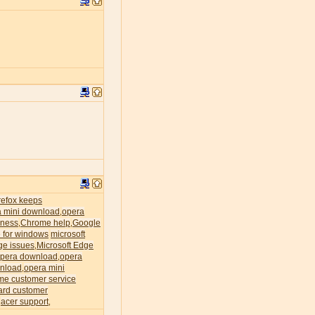
irefox keeps
a mini download
opera
,
ness
Chrome help
Google
,
,
 for windows
microsoft
ge issues
Microsoft Edge
,
pera download
opera
,
nload
opera mini
,
me customer service
ard customer
acer support
,
,