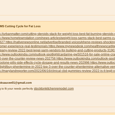
S Cutting Cycle for Fat Loss
s://urbanmatter.com/cutting-steroids-stack-for-weight-loss-best-fat-burning-steroids
s://www.hometownstation.com/news-articles/weight-loss-sarms-stack-best-sarms-cutt
827
https://nativenewsonline.net/advertise/branded-voices/phenq-reviews-shockin
omer-experience-real-testimonials
https://www.mynewsdesk.com/nealthnewscart/p
pany-review-2022-best-legal-sarm-vendors-for-bulking-and-cutting-products-319
s://www.outlookindia.com/outlook-spotlight/cardarine-gw501516-for-sale-online-cr
al-over-the-counter-review-news-202756
https://www.outlookindia.com/outlook-spotl
bolone-pills-side-effects-cycle-dosage-and-results-news-202996
https://www.outlo
light/buy-phentermine-in-2022-top-3-over-the-counter-phentermine-alternative-
s://marylandreporter.com/2022/06/16/clinical-cbd-gummies-review-2022-is-it-legit-o
nksaucee01@gmail.com
stocktonkitchenremodel.com
g to fit your needs perfectly