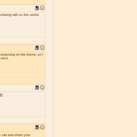
sharing with us this useful
composing on this theme, so I
t once
ty
y site and share your