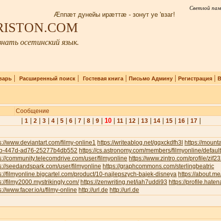
Светлой пам
Æппæт дунейы ирæттæ - зонут уе 'взаг!
IRISTON.COM
нать осетинский язык.
|
|
|
|
|
варь
Расширенный поиск
Гостевая книга
Письмо Админу
Регистрация
В
Сообщение
|
|
|
|
|
|
|
|
|
|
10
|
|
|
|
|
|
|
|
1
2
3
4
5
6
7
8
9
11
12
13
14
15
16
17
s://www.deviantart.com/filmy-online1
https://writeablog.net/gqxckdfh3l
https://moun
b-447d-ad76-25277b4db552
https://cs.astronomy.com/members/filmyonline/defaul
s://community.telecomdrive.com/user/filmyonline
https://www.zintro.com/profile/zif
s://seedandspark.com/user/filmyonline
https://graphcommons.com/sterlingbeatric
s://filmyonline.bigcartel.com/product/10-najlepszych-bajek-disneya
https://about.me
s://filmy2000.mystrikingly.com/
https://zenwriting.net/iah7uddi93
https://profile.haten
s://www.facer.io/u/filmy-online
http://url.de
http://url.de