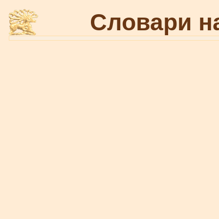
Словари н