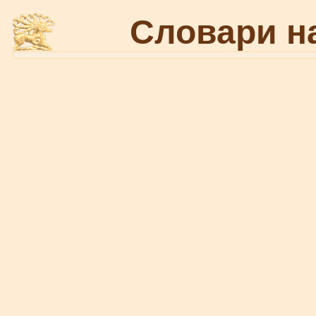
Словари н