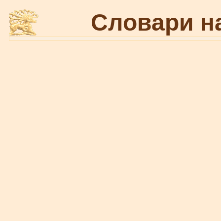
Словари н