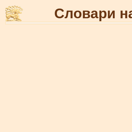
Словари н