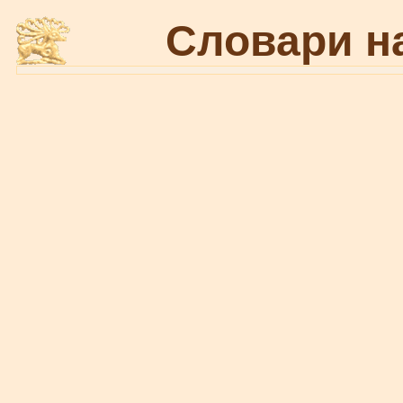
Словари н