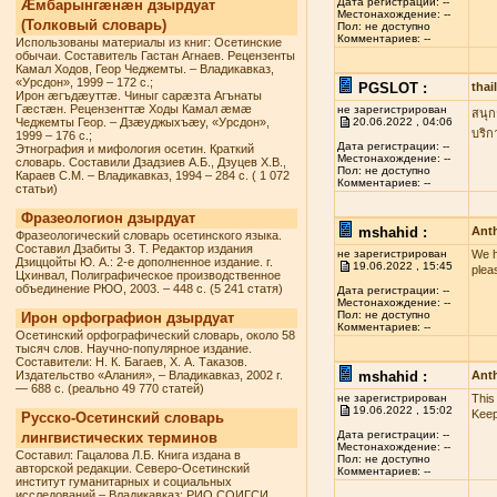
Дата регистрации: --
Æмбарынгæнæн дзырдуат
Местонахождение: --
(Толковый словарь)
Пол: не доступно
Комментариев: --
Использованы материалы из книг: Осетинские
обычаи. Составитель Гастан Агнаев. Рецензенты
Камал Ходов, Геор Чеджемты. – Владикавказ,
«Урсдон», 1999 – 172 с.;
PGSLOT :
tha
Ирон æгъдæуттæ. Чиныг сарæзта Агънаты
Гæстæн. Рецензенттæ Ходы Камал æмæ
не зарегистрирован
สนุก
Чеджемты Геор. – Дзæуджыхъæу, «Урсдон»,
20.06.2022 , 04:06
บริก
1999 – 176 с.;
Дата регистрации: --
Этнография и мифология осетин. Краткий
Местонахождение: --
словарь. Составили Дзадзиев А.Б., Дзуцев Х.В.,
Пол: не доступно
Караев С.М. – Владикавказ, 1994 – 284 с. ( 1 072
Комментариев: --
статьи)
Фразеологион дзырдуат
mshahid :
Anth
Фразеологический словарь осетинского языка.
Составил Дзабиты З. Т. Редактор издания
не зарегистрирован
We h
Дзиццойты Ю. А.: 2-е дополненное издание. г.
19.06.2022 , 15:45
plea
Цхинвал, Полиграфическое производственное
объединение РЮО, 2003. – 448 с. (5 241 статя)
Дата регистрации: --
Местонахождение: --
Пол: не доступно
Ирон орфографион дзырдуат
Комментариев: --
Осетинский орфографический словарь, около 58
тысяч слов. Научно-популярное издание.
Составители: Н. К. Багаев, Х. А. Таказов.
Издательство «Алания», – Владикавказ, 2002 г.
mshahid :
Anth
— 688 с. (реально 49 770 статей)
не зарегистрирован
This
19.06.2022 , 15:02
Keep
Русско-Осетинский словарь
Дата регистрации: --
лингвистических терминов
Местонахождение: --
Составил: Гацалова Л.Б. Книга издана в
Пол: не доступно
авторской редакции. Северо-Осетинский
Комментариев: --
институт гуманитарных и социальных
исследований – Владикавказ: РИО СОИГСИ,