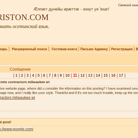
Светлой пам
Æппæт дунейы ирæттæ - зонут уе 'взаг!
IRISTON.COM
нать осетинский язык.
|
|
|
|
|
варь
Расширенный поиск
Гостевая книга
Письмо Админу
Регистрация
В
Сообщение
|
|
|
|
|
|
|
|
|
|
|
11
|
|
|
|
|
|
|
1
2
3
4
5
6
7
8
9
10
12
13
14
15
16
17
rete contractors milwaukee wi
tive website page, where did u consider the information on this posting? I have examined seve
age now, and I really like your style. Thankful and if it's not too much trouble, keep up the st
ractors milwaukee wi
t post!
s://www.google.com/