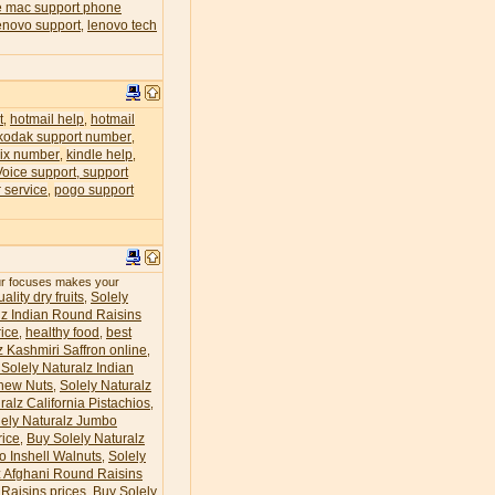
e mac support phone
enovo support
lenovo tech
,
t
hotmail help
hotmail
,
,
kodak support number
,
lix number
kindle help
,
,
Voice support, support
 service
pogo support
,
our focuses makes your
ality dry fruits
Solely
,
lz Indian Round Raisins
ice
healthy food
best
,
,
z Kashmiri Saffron online
,
Solely Naturalz Indian
hew Nuts
Solely Naturalz
,
ralz California Pistachios
,
lely Naturalz Jumbo
rice
Buy Solely Naturalz
,
o Inshell Walnuts
Solely
,
z Afghani Round Raisins
Raisins prices
Buy Solely
,