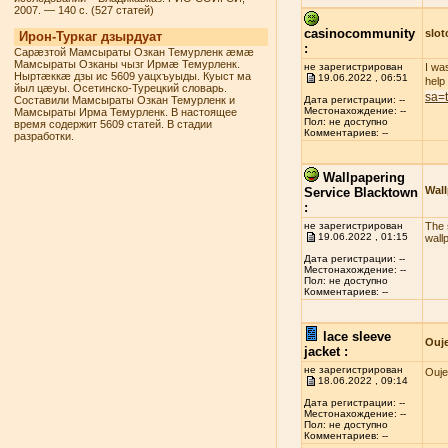
2007. — 140 с. (527 статей)
casinocommunity
slo
Ирон-Туркаг дзырдуат
:
Сарæзтой Мамсыраты Озкан Темурленк æмæ
Мамсыраты Озканы чызг Ирмæ Темурленк.
не зарегистрирован
I wa
Ныртæккæ дзы ис 5609 уацхъуыды. Куыст ма
19.06.2022 , 06:51
help
йыл цæуы. Осетинско-Турецкий словарь.
sa=
Составили Мамсыраты Озкан Темурленк и
Дата регистрации: --
Местонахождение: --
Мамсыраты Ирма Темурленк. В настоящее
Пол: не доступно
время содержит 5609 статей. В стадии
Комментариев: --
разработки.
Wallpapering
Wall
Service Blacktown
:
не зарегистрирован
The s
19.06.2022 , 01:15
wall
Дата регистрации: --
Местонахождение: --
Пол: не доступно
Комментариев: --
lace sleeve
Ouj
jacket :
не зарегистрирован
Ouje
18.06.2022 , 09:14
Дата регистрации: --
Местонахождение: --
Пол: не доступно
Комментариев: --