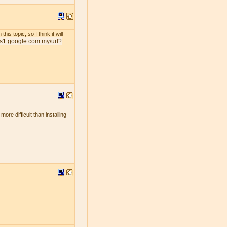
s topic, so I think it will
nts1.google.com.my/url?
ore difficult than installing