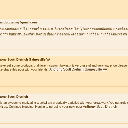
ilandpggame@gmail.com
กับเกมทดลองเล่นได้แล้ววันนี้ ที่ PG168 เว็บคาสิโนออนไลน์ผู้ให้บริการเกมสล็อตพีจี มีเกมสล็อต
ารสำหรับสมาชิกและผู้ที่สนใจทั่วไป ที่ต้องการอยากจะทดลองเล่นเกมสล็อต เกมสล็อตของพีจี P
ony Scott Dietrich Gainesville VA
ave sell some products of different custom boxes.it is very useful and very low price please v
Anthony Scott Dietrich Gainesville VA
se share this post with your friends.
ony Scott Dietrich
 is an awesome motivating article.I am practically satisfied with your great work.You put truly
Anthony Scott Dietrich
 it up. Continue blogging. Hoping to perusing your next post