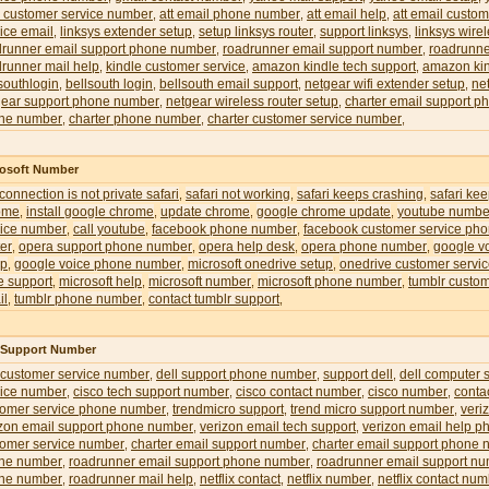
l customer service number
att email phone number
att email help
att email custom
,
,
,
ice email
linksys extender setup
setup linksys router
support linksys
linksys wire
,
,
,
,
drunner email support phone number
roadrunner email support number
roadrunne
,
,
runner mail help
kindle customer service
amazon kindle tech support
amazon kin
,
,
,
southlogin
bellsouth login
bellsouth email support
netgear wifi extender setup
ne
,
,
,
,
gear support phone number
netgear wireless router setup
charter email support 
,
,
ne number
charter phone number
charter customer service number
,
,
,
rosoft Number
 connection is not private safari
safari not working
safari keeps crashing
safari ke
,
,
,
ome
install google chrome
update chrome
google chrome update
youtube numbe
,
,
,
,
vice number
call youtube
facebook phone number
facebook customer service ph
,
,
,
er
opera support phone number
opera help desk
opera phone number
google v
,
,
,
,
up
google voice phone number
microsoft onedrive setup
onedrive customer servi
,
,
,
e support
microsoft help
microsoft number
microsoft phone number
tumblr custom
,
,
,
,
il
tumblr phone number
contact tumblr support
,
,
,
l Support Number
 customer service number
dell support phone number
support dell
dell computer 
,
,
,
vice number
cisco tech support number
cisco contact number
cisco number
conta
,
,
,
,
tomer service phone number
trendmicro support
trend micro support number
veri
,
,
,
izon email support phone number
verizon email tech support
verizon email help 
,
,
tomer service number
charter email support number
charter email support phone
,
,
ne number
roadrunner email support phone number
roadrunner email support n
,
,
ne number
roadrunner mail help
netflix contact
netflix number
netflix contact nu
,
,
,
,