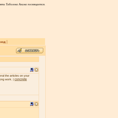
яти Таболова Акима посвящается.
|
ход
ral the articles on your
concrete
rong work. |