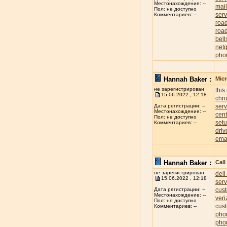
Местонахождение: --
mai
Пол: не доступно
serv
Комментариев: --
roa
road
bell
net
pho
Hannah Baker :
Mic
не зарегистрирован
this
15.06.2022 , 12:18
chr
ser
Дата регистрации: --
Местонахождение: --
cent
Пол: не доступно
set
Комментариев: --
driv
ema
Hannah Baker :
Cal
не зарегистрирован
dell
15.06.2022 , 12:18
ser
cus
Дата регистрации: --
Местонахождение: --
ver
Пол: не доступно
cus
Комментариев: --
pho
pho