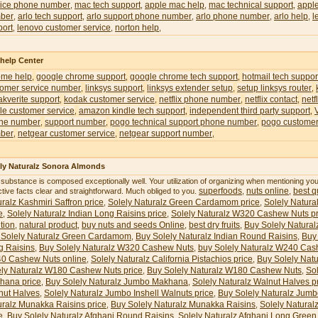
vice phone number
mac tech support
apple mac help
mac technical support
appl
,
,
,
,
ber
arlo tech support
arlo support phone number
arlo phone number
arlo help
l
,
,
,
,
,
port
lenovo customer service
norton help
,
,
,
 help Center
ome help
google chrome support
google chrome tech support
hotmail tech suppor
,
,
,
tomer service number
linksys support
linksys extender setup
setup linksys router
,
,
,
,
kverite support
kodak customer service
netflix phone number
netflix contact
netf
,
,
,
,
le customer service
amazon kindle tech support
independent third party support
,
,
,
ne number
support number
pogo technical support phone number
pogo customer
,
,
,
ber
netgear customer service
netgear support number
,
,
,
ly Naturalz Sonora Almonds
 substance is composed exceptionally well. Your utilization of organizing when mentioning y
superfoods
nuts online
best qu
ctive facts clear and straightforward. Much obliged to you.
,
,
ralz Kashmiri Saffron price
Solely Naturalz Green Cardamom price
Solely Natura
,
,
e
Solely Naturalz Indian Long Raisins price
Solely Naturalz W320 Cashew Nuts pr
,
,
ition
natural product
buy nuts and seeds Online
best dry fruits
Buy Solely Natural
,
,
,
,
 Solely Naturalz Green Cardamom
Buy Solely Naturalz Indian Round Raisins
Buy 
,
,
g Raisins
Buy Solely Naturalz W320 Cashew Nuts
buy Solely Naturalz W240 Cas
,
,
0 Cashew Nuts online
Solely Naturalz California Pistachios price
Buy Solely Natu
,
,
ely Naturalz W180 Cashew Nuts price
Buy Solely Naturalz W180 Cashew Nuts
So
,
,
hana price
Buy Solely Naturalz Jumbo Makhana
Solely Naturalz Walnut Halves p
,
,
nut Halves
Solely Naturalz Jumbo Inshell Walnuts price
Buy Solely Naturalz Jumb
,
,
uralz Munakka Raisins price
Buy Solely Naturalz Munakka Raisins
Solely Natural
,
,
e
Buy Solely Naturalz Afghani Round Raisins
Solely Naturalz Afghani Long Green 
,
,