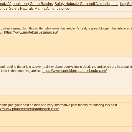
uralz Afghani Long Green Raisins
Solely Naturalz Gurbandi Almonds price
buy Sol
,
,
onds
Solely Naturalz Mamra Almonds price
,
. what a great blog, this writter who wrote this article it's realy a great blogger, this article so
https://www.nuotekuisvezimas.eu/
son
yed reading the article above, really explains everything in detail, the article is very interest
https://www.sprinklerrepair-orlando.com/
 luck in the upcoming articles
ad this post your post so nice and very informative post thanks for sharing this post.
ps://www.pianomoverslongbeach.com/