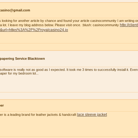
tcasino@gmail.com
s looking for another article by chance and found your article casinocommunity I am writing on thi
http://clie
 a lot. I leave my blog address below. Please visit once. :blush: casinocommunity
t&url=https%3A%2F%2Froyalcasino24.io
papering Service Blacktown
oftware is really not as good as I expected. It took me 3 times to successfully install it. Even m
paper for my bedroom lol...
eer
lace sleeve jacket
er is a leading brand for leather jackets & handcraft