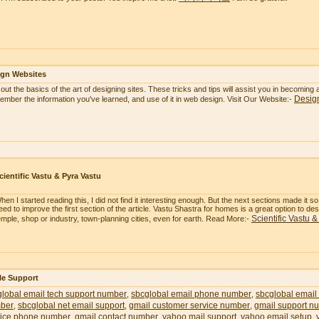
ign Websites
 out the basics of the art of designing sites. These tricks and tips will assist you in becoming
Desig
mber the information you've learned, and use of it in web design. Visit Our Website:-
cientific Vastu & Pyra Vastu
hen I started reading this, I did not find it interesting enough. But the next sections made it 
eed to improve the first section of the article. Vastu Shastra for homes is a great option to 
Scientific Vastu 
emple, shop or industry, town-planning cities, even for earth. Read More:-
le Support
lobal email tech support number
sbcglobal email phone number
sbcglobal email
,
,
ber
sbcglobal net email support
gmail customer service number
gmail support n
,
,
,
vice phone number
gmail contact number
yahoo mail support
yahoo email setup
,
,
,
,