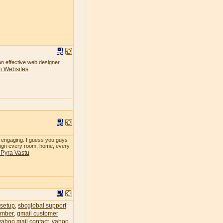
 an effective web designer.
n Websites
so engaging. I guess you guys
design every room, home, every
& Pyra Vastu
 setup
sbcglobal support
,
umber
gmail customer
,
yahoo mail contact
yahoo
,