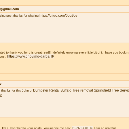
r@gmail.com
https://diigo.com/0og9ce
ing post thanks for sharing
ted to thank you for this great read!! I definitely enjoying every little bit of it I have you boo
https://www.griovimo-darbai.lt/
post.
w
Dumpster Rental Buffalo
Tree removal Springfield
Tree Servic
thanks for this John of
co
바카라사이트
o. I'm subscribed to your posts. You inspire me a lot.
I am so grateful.