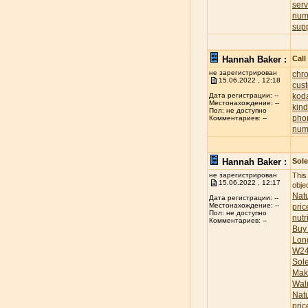
ser
num
sup
Hannah Baker :
Call
не зарегистрирован
chr
15.06.2022 , 12:18
cus
koda
Дата регистрации: --
Местонахождение: --
kind
Пол: не доступно
pho
Комментариев: --
num
Hannah Baker :
Sole
не зарегистрирован
This
15.06.2022 , 12:17
obje
Natu
Дата регистрации: --
Местонахождение: --
pric
Пол: не доступно
nutr
Комментариев: --
Buy
Lon
W24
Sol
Mak
Wal
Nat
pric