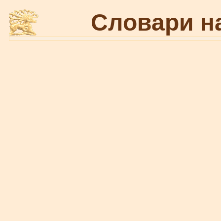
Словари н