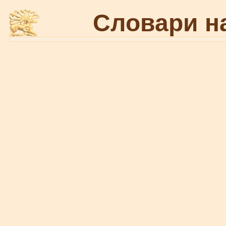
Словари н