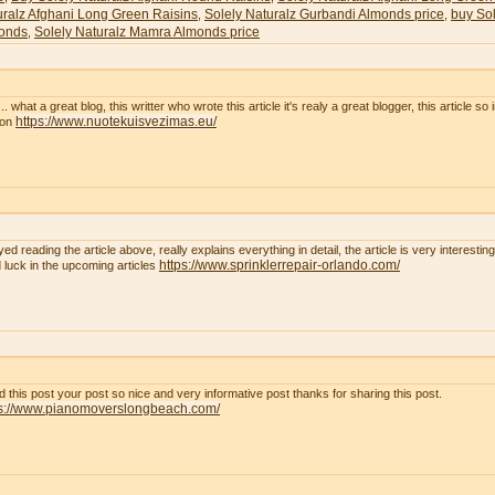
uralz Afghani Long Green Raisins
Solely Naturalz Gurbandi Almonds price
buy Sol
,
,
onds
Solely Naturalz Mamra Almonds price
,
. what a great blog, this writter who wrote this article it's realy a great blogger, this article so
https://www.nuotekuisvezimas.eu/
son
yed reading the article above, really explains everything in detail, the article is very interest
https://www.sprinklerrepair-orlando.com/
 luck in the upcoming articles
ad this post your post so nice and very informative post thanks for sharing this post.
ps://www.pianomoverslongbeach.com/