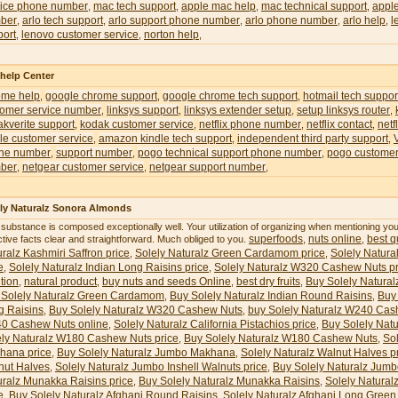
vice phone number
mac tech support
apple mac help
mac technical support
appl
,
,
,
,
ber
arlo tech support
arlo support phone number
arlo phone number
arlo help
l
,
,
,
,
,
port
lenovo customer service
norton help
,
,
,
 help Center
ome help
google chrome support
google chrome tech support
hotmail tech suppor
,
,
,
tomer service number
linksys support
linksys extender setup
setup linksys router
,
,
,
,
kverite support
kodak customer service
netflix phone number
netflix contact
netf
,
,
,
,
le customer service
amazon kindle tech support
independent third party support
,
,
,
ne number
support number
pogo technical support phone number
pogo customer
,
,
,
ber
netgear customer service
netgear support number
,
,
,
ly Naturalz Sonora Almonds
 substance is composed exceptionally well. Your utilization of organizing when mentioning y
superfoods
nuts online
best qu
ctive facts clear and straightforward. Much obliged to you.
,
,
ralz Kashmiri Saffron price
Solely Naturalz Green Cardamom price
Solely Natura
,
,
e
Solely Naturalz Indian Long Raisins price
Solely Naturalz W320 Cashew Nuts pr
,
,
ition
natural product
buy nuts and seeds Online
best dry fruits
Buy Solely Natural
,
,
,
,
 Solely Naturalz Green Cardamom
Buy Solely Naturalz Indian Round Raisins
Buy 
,
,
g Raisins
Buy Solely Naturalz W320 Cashew Nuts
buy Solely Naturalz W240 Cas
,
,
0 Cashew Nuts online
Solely Naturalz California Pistachios price
Buy Solely Natu
,
,
ely Naturalz W180 Cashew Nuts price
Buy Solely Naturalz W180 Cashew Nuts
So
,
,
hana price
Buy Solely Naturalz Jumbo Makhana
Solely Naturalz Walnut Halves p
,
,
nut Halves
Solely Naturalz Jumbo Inshell Walnuts price
Buy Solely Naturalz Jumb
,
,
uralz Munakka Raisins price
Buy Solely Naturalz Munakka Raisins
Solely Natural
,
,
e
Buy Solely Naturalz Afghani Round Raisins
Solely Naturalz Afghani Long Green 
,
,