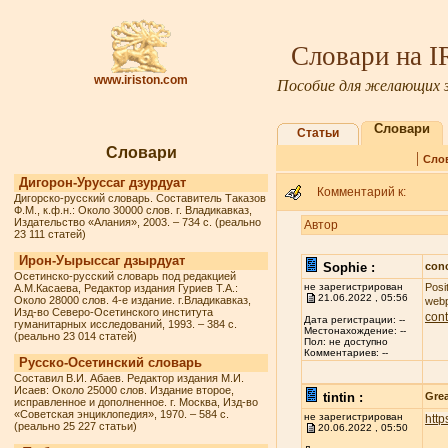
Словари на 
www.iriston.com
Пособие для желающих з
Словари
Статьи
Словари
|
Сло
Дигорон-Уруссаг дзурдуат
Комментарий к:
Дигорско-русский словарь. Составитель Таказов
Ф.М., к.ф.н.: Около 30000 слов. г. Владикавказ,
Издательство «Алания», 2003. – 734 с. (реально
Автор
23 111 статей)
Ирон-Уырыссаг дзырдуат
Sophie :
conc
Осетинско-русский словарь под редакцией
не зарегистрирован
Posi
А.М.Касаева, Редактор издания Гуриев Т.А.:
21.06.2022 , 05:56
Около 28000 слов. 4-е издание. г.Владикавказ,
webp
Изд-во Северо-Осетинского института
cont
Дата регистрации: --
гуманитарных исследований, 1993. – 384 с.
Местонахождение: --
(реально 23 014 статей)
Пол: не доступно
Комментариев: --
Русско-Осетинский словарь
Составил В.И. Абаев. Редактор издания М.И.
Исаев: Около 25000 слов. Издание второе,
tintin :
Grea
исправленное и дополненное. г. Москва, Изд-во
«Советская энциклопедия», 1970. – 584 с.
не зарегистрирован
http
(реально 25 227 статьи)
20.06.2022 , 05:50