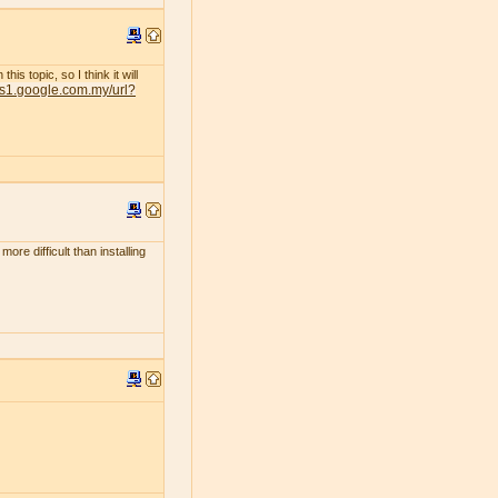
s topic, so I think it will
nts1.google.com.my/url?
ore difficult than installing