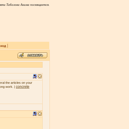
яти Таболова Акима посвящается.
|
ход
ral the articles on your
concrete
rong work. |