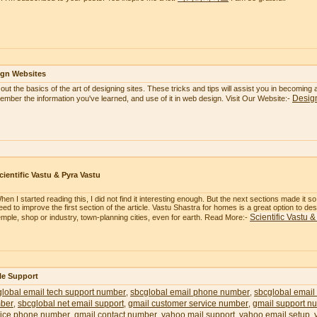
ign Websites
 out the basics of the art of designing sites. These tricks and tips will assist you in becoming
Desig
mber the information you've learned, and use of it in web design. Visit Our Website:-
cientific Vastu & Pyra Vastu
hen I started reading this, I did not find it interesting enough. But the next sections made it 
eed to improve the first section of the article. Vastu Shastra for homes is a great option to 
Scientific Vastu 
emple, shop or industry, town-planning cities, even for earth. Read More:-
le Support
lobal email tech support number
sbcglobal email phone number
sbcglobal email
,
,
ber
sbcglobal net email support
gmail customer service number
gmail support n
,
,
,
vice phone number
gmail contact number
yahoo mail support
yahoo email setup
,
,
,
,