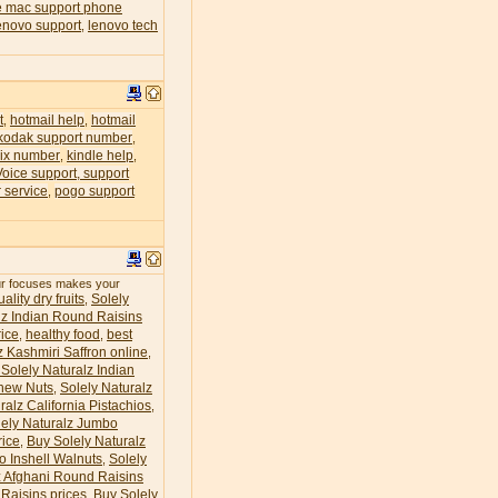
e mac support phone
enovo support
lenovo tech
,
t
hotmail help
hotmail
,
,
kodak support number
,
lix number
kindle help
,
,
Voice support, support
 service
pogo support
,
our focuses makes your
ality dry fruits
Solely
,
lz Indian Round Raisins
ice
healthy food
best
,
,
z Kashmiri Saffron online
,
Solely Naturalz Indian
hew Nuts
Solely Naturalz
,
ralz California Pistachios
,
lely Naturalz Jumbo
rice
Buy Solely Naturalz
,
o Inshell Walnuts
Solely
,
z Afghani Round Raisins
Raisins prices
Buy Solely
,