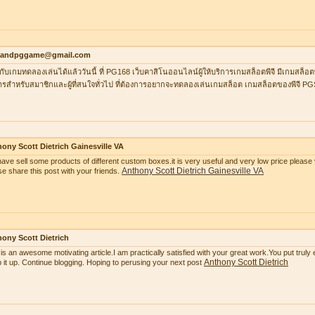
ilandpggame@gmail.com
กับเกมทดลองเล่นได้แล้ววันนี้ ที่ PG168 เว็บคาสิโนออนไลน์ผู้ให้บริการเกมสล็อตพีจี มีเกมสล็อต
ารสำหรับสมาชิกและผู้ที่สนใจทั่วไป ที่ต้องการอยากจะทดลองเล่นเกมสล็อต เกมสล็อตของพีจี P
ony Scott Dietrich Gainesville VA
ave sell some products of different custom boxes.it is very useful and very low price please v
Anthony Scott Dietrich Gainesville VA
se share this post with your friends.
ony Scott Dietrich
 is an awesome motivating article.I am practically satisfied with your great work.You put truly
Anthony Scott Dietrich
 it up. Continue blogging. Hoping to perusing your next post