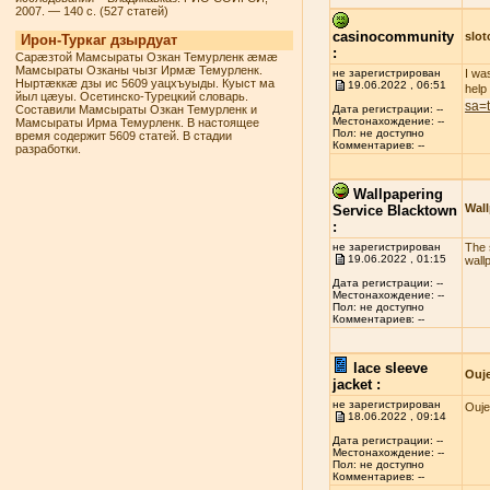
2007. — 140 с. (527 статей)
casinocommunity
slo
Ирон-Туркаг дзырдуат
:
Сарæзтой Мамсыраты Озкан Темурленк æмæ
Мамсыраты Озканы чызг Ирмæ Темурленк.
не зарегистрирован
I wa
Ныртæккæ дзы ис 5609 уацхъуыды. Куыст ма
19.06.2022 , 06:51
help
йыл цæуы. Осетинско-Турецкий словарь.
sa=
Составили Мамсыраты Озкан Темурленк и
Дата регистрации: --
Местонахождение: --
Мамсыраты Ирма Темурленк. В настоящее
Пол: не доступно
время содержит 5609 статей. В стадии
Комментариев: --
разработки.
Wallpapering
Wall
Service Blacktown
:
не зарегистрирован
The s
19.06.2022 , 01:15
wall
Дата регистрации: --
Местонахождение: --
Пол: не доступно
Комментариев: --
lace sleeve
Ouj
jacket :
не зарегистрирован
Ouje
18.06.2022 , 09:14
Дата регистрации: --
Местонахождение: --
Пол: не доступно
Комментариев: --