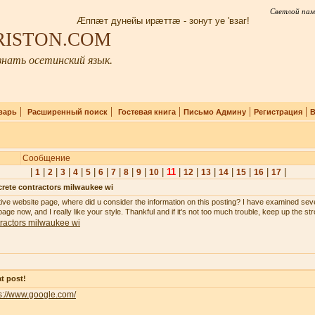
Светлой пам
Æппæт дунейы ирæттæ - зонут уе 'взаг!
IRISTON.COM
нать осетинский язык.
|
|
|
|
|
варь
Расширенный поиск
Гостевая книга
Письмо Админу
Регистрация
В
Сообщение
|
|
|
|
|
|
|
|
|
|
|
11
|
|
|
|
|
|
|
1
2
3
4
5
6
7
8
9
10
12
13
14
15
16
17
rete contractors milwaukee wi
tive website page, where did u consider the information on this posting? I have examined seve
age now, and I really like your style. Thankful and if it's not too much trouble, keep up the st
ractors milwaukee wi
t post!
s://www.google.com/