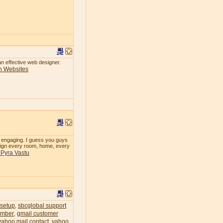
 an effective web designer.
n Websites
so engaging. I guess you guys
design every room, home, every
& Pyra Vastu
 setup
sbcglobal support
,
umber
gmail customer
,
yahoo mail contact
yahoo
,