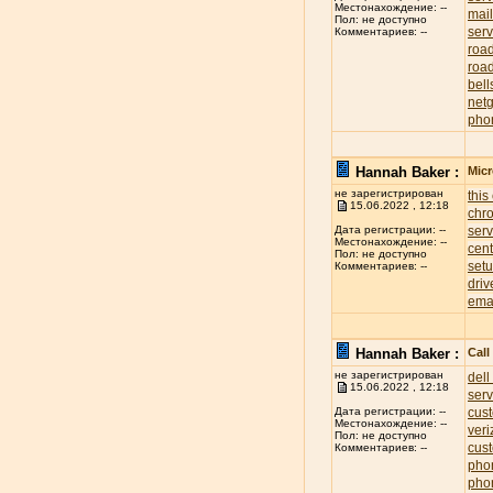
Местонахождение: --
mai
Пол: не доступно
serv
Комментариев: --
roa
road
bell
net
pho
Hannah Baker :
Mic
не зарегистрирован
this
15.06.2022 , 12:18
chr
ser
Дата регистрации: --
Местонахождение: --
cent
Пол: не доступно
set
Комментариев: --
driv
ema
Hannah Baker :
Cal
не зарегистрирован
dell
15.06.2022 , 12:18
ser
cus
Дата регистрации: --
Местонахождение: --
ver
Пол: не доступно
cus
Комментариев: --
pho
pho