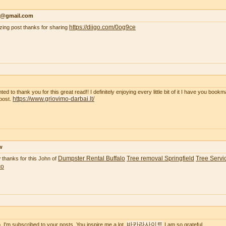
r@gmail.com
https://diigo.com/0og9ce
ing post thanks for sharing
ted to thank you for this great read!! I definitely enjoying every little bit of it I have you boo
https://www.griovimo-darbai.lt/
post.
w
Dumpster Rental Buffalo
Tree removal Springfield
Tree Servic
thanks for this John of
co
바카라사이트
o. I'm subscribed to your posts. You inspire me a lot.
I am so grateful.