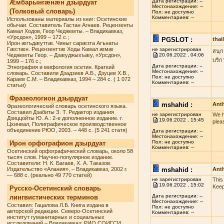
Дата регистрации: --
Æмбарынгæнæн дзырдуат
Местонахождение: --
(Толковый словарь)
Пол: не доступно
Комментариев: --
Использованы материалы из книг: Осетинские
обычаи. Составитель Гастан Агнаев. Рецензенты
Камал Ходов, Геор Чеджемты. – Владикавказ,
«Урсдон», 1999 – 172 с.;
PGSLOT :
tha
Ирон æгъдæуттæ. Чиныг сарæзта Агънаты
Гæстæн. Рецензенттæ Ходы Камал æмæ
не зарегистрирован
สนุก
Чеджемты Геор. – Дзæуджыхъæу, «Урсдон»,
20.06.2022 , 04:06
บริก
1999 – 176 с.;
Дата регистрации: --
Этнография и мифология осетин. Краткий
Местонахождение: --
словарь. Составили Дзадзиев А.Б., Дзуцев Х.В.,
Пол: не доступно
Караев С.М. – Владикавказ, 1994 – 284 с. ( 1 072
Комментариев: --
статьи)
Фразеологион дзырдуат
mshahid :
Anth
Фразеологический словарь осетинского языка.
Составил Дзабиты З. Т. Редактор издания
не зарегистрирован
We h
Дзиццойты Ю. А.: 2-е дополненное издание. г.
19.06.2022 , 15:45
plea
Цхинвал, Полиграфическое производственное
объединение РЮО, 2003. – 448 с. (5 241 статя)
Дата регистрации: --
Местонахождение: --
Пол: не доступно
Ирон орфографион дзырдуат
Комментариев: --
Осетинский орфографический словарь, около 58
тысяч слов. Научно-популярное издание.
Составители: Н. К. Багаев, Х. А. Таказов.
Издательство «Алания», – Владикавказ, 2002 г.
mshahid :
Anth
— 688 с. (реально 49 770 статей)
не зарегистрирован
This
19.06.2022 , 15:02
Keep
Русско-Осетинский словарь
Дата регистрации: --
лингвистических терминов
Местонахождение: --
Составил: Гацалова Л.Б. Книга издана в
Пол: не доступно
авторской редакции. Северо-Осетинский
Комментариев: --
институт гуманитарных и социальных
исследований – Владикавказ: РИО СОИГСИ,