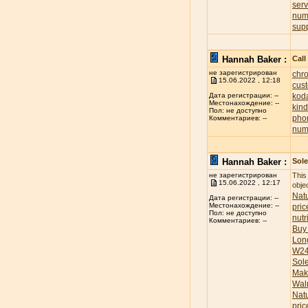
ser
num
sup
Hannah Baker :
Call
не зарегистрирован
chr
15.06.2022 , 12:18
cus
koda
Дата регистрации: --
Местонахождение: --
kind
Пол: не доступно
pho
Комментариев: --
num
Hannah Baker :
Sole
не зарегистрирован
This
15.06.2022 , 12:17
obje
Natu
Дата регистрации: --
Местонахождение: --
pric
Пол: не доступно
nutr
Комментариев: --
Buy
Lon
W24
Sol
Mak
Wal
Nat
pric