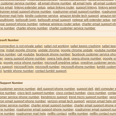
l customer service number
att email phone number
att email help
att email custom
,
,
,
ice email
linksys extender setup
setup linksys router
support linksys
linksys wire
,
,
,
,
drunner email support phone number
roadrunner email support number
roadrunne
,
,
runner mail help
kindle customer service
amazon kindle tech support
amazon kin
,
,
,
southlogin
bellsouth login
bellsouth email support
netgear wifi extender setup
ne
,
,
,
,
gear support phone number
netgear wireless router setup
charter email support 
,
,
ne number
charter phone number
charter customer service number
,
,
,
rosoft Number
 connection is not private safari
safari not working
safari keeps crashing
safari ke
,
,
,
ome
install google chrome
update chrome
google chrome update
youtube numbe
,
,
,
,
vice number
call youtube
facebook phone number
facebook customer service ph
,
,
,
er
opera support phone number
opera help desk
opera phone number
google v
,
,
,
,
up
google voice phone number
microsoft onedrive setup
onedrive customer servi
,
,
,
e support
microsoft help
microsoft number
microsoft phone number
tumblr custom
,
,
,
,
il
tumblr phone number
contact tumblr support
,
,
,
l Support Number
 customer service number
dell support phone number
support dell
dell computer 
,
,
,
vice number
cisco tech support number
cisco contact number
cisco number
conta
,
,
,
,
tomer service phone number
trendmicro support
trend micro support number
veri
,
,
,
izon email support phone number
verizon email tech support
verizon email help 
,
,
tomer service number
charter email support number
charter email support phone
,
,
ne number
roadrunner email support phone number
roadrunner email support n
,
,
ne number
roadrunner mail help
netflix contact
netflix number
netflix contact nu
,
,
,
,