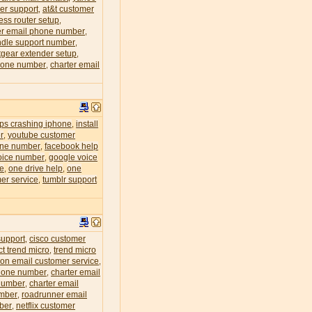
er support
at&t customer
,
less router setup
,
r email phone number
,
dle support number
,
tgear extender setup
,
phone number
charter email
,
eps crashing iphone
install
,
r
youtube customer
,
one number
facebook help
,
oice number
google voice
,
ce
one drive help
one
,
,
er service
tumblr support
,
support
cisco customer
,
ct trend micro
trend micro
,
zon email customer service
,
phone number
charter email
,
 number
charter email
,
umber
roadrunner email
,
mber
netflix customer
,