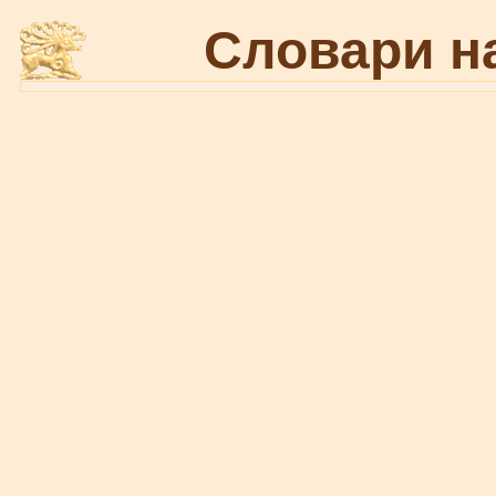
Словари н