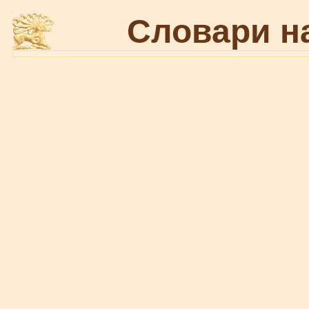
Словари н