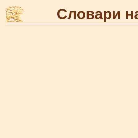
Словари н