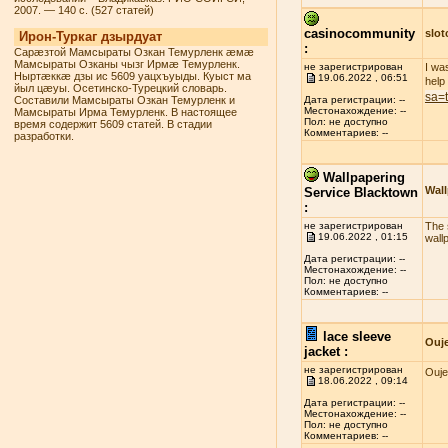
2007. — 140 с. (527 статей)
casinocommunity
slo
Ирон-Туркаг дзырдуат
:
Сарæзтой Мамсыраты Озкан Темурленк æмæ
Мамсыраты Озканы чызг Ирмæ Темурленк.
не зарегистрирован
I wa
Ныртæккæ дзы ис 5609 уацхъуыды. Куыст ма
19.06.2022 , 06:51
help
йыл цæуы. Осетинско-Турецкий словарь.
sa=
Составили Мамсыраты Озкан Темурленк и
Дата регистрации: --
Местонахождение: --
Мамсыраты Ирма Темурленк. В настоящее
Пол: не доступно
время содержит 5609 статей. В стадии
Комментариев: --
разработки.
Wallpapering
Wall
Service Blacktown
:
не зарегистрирован
The s
19.06.2022 , 01:15
wall
Дата регистрации: --
Местонахождение: --
Пол: не доступно
Комментариев: --
lace sleeve
Ouj
jacket :
не зарегистрирован
Ouje
18.06.2022 , 09:14
Дата регистрации: --
Местонахождение: --
Пол: не доступно
Комментариев: --