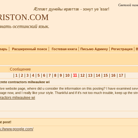
Светлой пам
Æппæт дунейы ирæттæ - зонут уе 'взаг!
IRISTON.COM
нать осетинский язык.
|
|
|
|
|
варь
Расширенный поиск
Гостевая книга
Письмо Админу
Регистрация
В
Сообщение
|
|
|
|
|
|
|
|
|
|
|
11
|
|
|
|
|
|
|
1
2
3
4
5
6
7
8
9
10
12
13
14
15
16
17
rete contractors milwaukee wi
tive website page, where did u consider the information on this posting? I have examined seve
age now, and I really like your style. Thankful and if it's not too much trouble, keep up the st
ractors milwaukee wi
t post!
s://www.google.com/