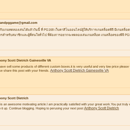
ilandpggame@gmail.com
กับเกมทดลองเล่นได้แล้ววันนี้ ที่ PG168 เว็บคาสิโนออนไลน์ผู้ให้บริการเกมสล็อตพีจี มีเกมสล็อต
ารสำหรับสมาชิกและผู้ที่สนใจทั่วไป ที่ต้องการอยากจะทดลองเล่นเกมสล็อต เกมสล็อตของพีจี P
ony Scott Dietrich Gainesville VA
ave sell some products of different custom boxes.it is very useful and very low price please v
Anthony Scott Dietrich Gainesville VA
se share this post with your friends.
ony Scott Dietrich
 is an awesome motivating article.I am practically satisfied with your great work.You put truly
Anthony Scott Dietrich
 it up. Continue blogging. Hoping to perusing your next post