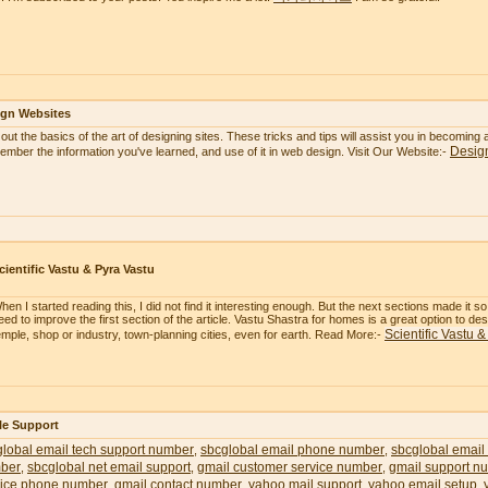
ign Websites
 out the basics of the art of designing sites. These tricks and tips will assist you in becoming
Desig
mber the information you've learned, and use of it in web design. Visit Our Website:-
cientific Vastu & Pyra Vastu
hen I started reading this, I did not find it interesting enough. But the next sections made it 
eed to improve the first section of the article. Vastu Shastra for homes is a great option to 
Scientific Vastu 
emple, shop or industry, town-planning cities, even for earth. Read More:-
le Support
lobal email tech support number
sbcglobal email phone number
sbcglobal email
,
,
ber
sbcglobal net email support
gmail customer service number
gmail support n
,
,
,
vice phone number
gmail contact number
yahoo mail support
yahoo email setup
,
,
,
,