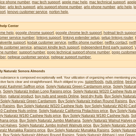
vice phone number
mac tech support
apple mac help
mac technical support
appl
,
,
,
,
ber
arlo tech support
arlo support phone number
arlo phone number
arlo help
l
,
,
,
,
,
port
lenovo customer service
norton help
,
,
,
 help Center
ome help
google chrome support
google chrome tech support
hotmail tech suppor
,
,
,
tomer service number
linksys support
linksys extender setup
setup linksys router
,
,
,
,
kverite support
kodak customer service
netflix phone number
netflix contact
netf
,
,
,
,
le customer service
amazon kindle tech support
independent third party support
,
,
,
ne number
support number
pogo technical support phone number
pogo customer
,
,
,
ber
netgear customer service
netgear support number
,
,
,
ly Naturalz Sonora Almonds
 substance is composed exceptionally well. Your utilization of organizing when mentioning y
superfoods
nuts online
best qu
ctive facts clear and straightforward. Much obliged to you.
,
,
ralz Kashmiri Saffron price
Solely Naturalz Green Cardamom price
Solely Natura
,
,
e
Solely Naturalz Indian Long Raisins price
Solely Naturalz W320 Cashew Nuts pr
,
,
ition
natural product
buy nuts and seeds Online
best dry fruits
Buy Solely Natural
,
,
,
,
 Solely Naturalz Green Cardamom
Buy Solely Naturalz Indian Round Raisins
Buy 
,
,
g Raisins
Buy Solely Naturalz W320 Cashew Nuts
buy Solely Naturalz W240 Cas
,
,
0 Cashew Nuts online
Solely Naturalz California Pistachios price
Buy Solely Natu
,
,
ely Naturalz W180 Cashew Nuts price
Buy Solely Naturalz W180 Cashew Nuts
So
,
,
hana price
Buy Solely Naturalz Jumbo Makhana
Solely Naturalz Walnut Halves p
,
,
nut Halves
Solely Naturalz Jumbo Inshell Walnuts price
Buy Solely Naturalz Jumb
,
,
uralz Munakka Raisins price
Buy Solely Naturalz Munakka Raisins
Solely Natural
,
,
e
Buy Solely Naturalz Afghani Round Raisins
Solely Naturalz Afghani Long Green 
,
,