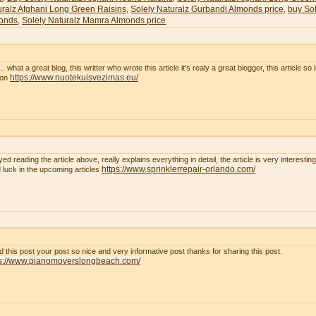
uralz Afghani Long Green Raisins
Solely Naturalz Gurbandi Almonds price
buy Sol
,
,
onds
Solely Naturalz Mamra Almonds price
,
. what a great blog, this writter who wrote this article it's realy a great blogger, this article so
https://www.nuotekuisvezimas.eu/
son
yed reading the article above, really explains everything in detail, the article is very interest
https://www.sprinklerrepair-orlando.com/
 luck in the upcoming articles
ad this post your post so nice and very informative post thanks for sharing this post.
ps://www.pianomoverslongbeach.com/