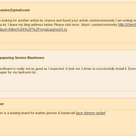
tcasino@gmail.com
s looking for another article by chance and found your article casinocommunity I am writing on thi
http://clie
 a lot. I leave my blog address below. Please visit once. :blush: casinocommunity
t&url=https%3A%2F%2Froyalcasino24.io
papering Service Blacktown
oftware is really not as good as I expected. It took me 3 times to successfully install it. Even m
paper for my bedroom lol...
eer
lace sleeve jacket
er is a leading brand for leather jackets & handcraft