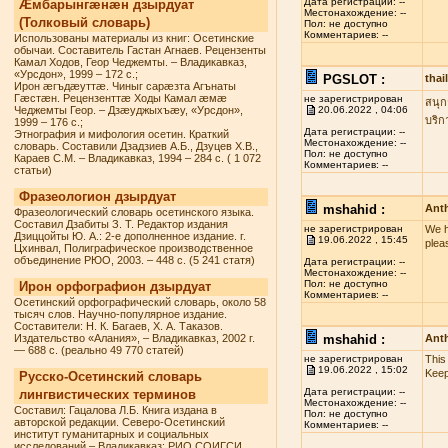
Дата регистрации: --
Æмбарынгæнæн дзырдуат
Местонахождение: --
(Толковый словарь)
Пол: не доступно
Комментариев: --
Использованы материалы из книг: Осетинские
обычаи. Составитель Гастан Агнаев. Рецензенты
Камал Ходов, Геор Чеджемты. – Владикавказ,
«Урсдон», 1999 – 172 с.;
PGSLOT :
tha
Ирон æгъдæуттæ. Чиныг сарæзта Агънаты
Гæстæн. Рецензенттæ Ходы Камал æмæ
не зарегистрирован
สนุก
Чеджемты Геор. – Дзæуджыхъæу, «Урсдон»,
20.06.2022 , 04:06
บริก
1999 – 176 с.;
Дата регистрации: --
Этнография и мифология осетин. Краткий
Местонахождение: --
словарь. Составили Дзадзиев А.Б., Дзуцев Х.В.,
Пол: не доступно
Караев С.М. – Владикавказ, 1994 – 284 с. ( 1 072
Комментариев: --
статьи)
Фразеологион дзырдуат
mshahid :
Anth
Фразеологический словарь осетинского языка.
Составил Дзабиты З. Т. Редактор издания
не зарегистрирован
We h
Дзиццойты Ю. А.: 2-е дополненное издание. г.
19.06.2022 , 15:45
plea
Цхинвал, Полиграфическое производственное
объединение РЮО, 2003. – 448 с. (5 241 статя)
Дата регистрации: --
Местонахождение: --
Пол: не доступно
Ирон орфографион дзырдуат
Комментариев: --
Осетинский орфографический словарь, около 58
тысяч слов. Научно-популярное издание.
Составители: Н. К. Багаев, Х. А. Таказов.
Издательство «Алания», – Владикавказ, 2002 г.
mshahid :
Anth
— 688 с. (реально 49 770 статей)
не зарегистрирован
This
19.06.2022 , 15:02
Keep
Русско-Осетинский словарь
Дата регистрации: --
лингвистических терминов
Местонахождение: --
Составил: Гацалова Л.Б. Книга издана в
Пол: не доступно
авторской редакции. Северо-Осетинский
Комментариев: --
институт гуманитарных и социальных
исследований – Владикавказ: РИО СОИГСИ,