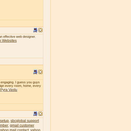
 an effective web designer.
n Websites
so engaging. I guess you guys
design every room, home, every
& Pyra Vastu
 setup
sbcglobal support
,
umber
gmail customer
,
yahoo mail contact
yahoo
,