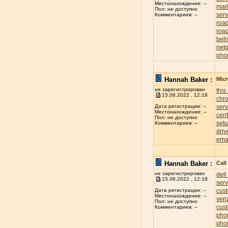
Местонахождение: --
mai
Пол: не доступно
serv
Комментариев: --
roa
road
bell
net
pho
Hannah Baker :
Mic
не зарегистрирован
this
15.06.2022 , 12:18
chr
ser
Дата регистрации: --
Местонахождение: --
cent
Пол: не доступно
set
Комментариев: --
driv
ema
Hannah Baker :
Cal
не зарегистрирован
dell
15.06.2022 , 12:18
ser
cus
Дата регистрации: --
Местонахождение: --
ver
Пол: не доступно
cus
Комментариев: --
pho
pho