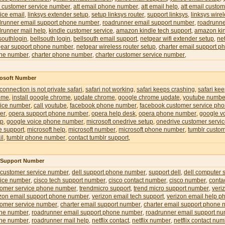
l customer service number
att email phone number
att email help
att email custom
,
,
,
ice email
linksys extender setup
setup linksys router
support linksys
linksys wire
,
,
,
,
drunner email support phone number
roadrunner email support number
roadrunne
,
,
runner mail help
kindle customer service
amazon kindle tech support
amazon kin
,
,
,
southlogin
bellsouth login
bellsouth email support
netgear wifi extender setup
ne
,
,
,
,
gear support phone number
netgear wireless router setup
charter email support 
,
,
ne number
charter phone number
charter customer service number
,
,
,
rosoft Number
 connection is not private safari
safari not working
safari keeps crashing
safari ke
,
,
,
ome
install google chrome
update chrome
google chrome update
youtube numbe
,
,
,
,
vice number
call youtube
facebook phone number
facebook customer service ph
,
,
,
er
opera support phone number
opera help desk
opera phone number
google v
,
,
,
,
up
google voice phone number
microsoft onedrive setup
onedrive customer servi
,
,
,
e support
microsoft help
microsoft number
microsoft phone number
tumblr custom
,
,
,
,
il
tumblr phone number
contact tumblr support
,
,
,
l Support Number
 customer service number
dell support phone number
support dell
dell computer 
,
,
,
vice number
cisco tech support number
cisco contact number
cisco number
conta
,
,
,
,
tomer service phone number
trendmicro support
trend micro support number
veri
,
,
,
izon email support phone number
verizon email tech support
verizon email help 
,
,
tomer service number
charter email support number
charter email support phone
,
,
ne number
roadrunner email support phone number
roadrunner email support n
,
,
ne number
roadrunner mail help
netflix contact
netflix number
netflix contact nu
,
,
,
,