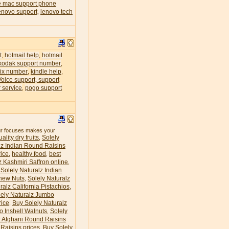
e mac support phone
enovo support
lenovo tech
,
t
hotmail help
hotmail
,
,
kodak support number
,
lix number
kindle help
,
,
Voice support, support
 service
pogo support
,
our focuses makes your
ality dry fruits
Solely
,
lz Indian Round Raisins
ice
healthy food
best
,
,
z Kashmiri Saffron online
,
Solely Naturalz Indian
hew Nuts
Solely Naturalz
,
ralz California Pistachios
,
lely Naturalz Jumbo
rice
Buy Solely Naturalz
,
o Inshell Walnuts
Solely
,
z Afghani Round Raisins
Raisins prices
Buy Solely
,