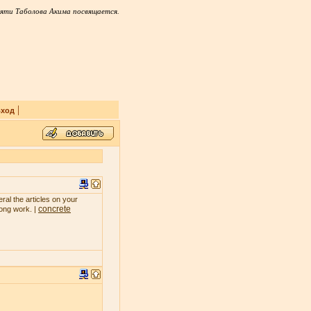
яти Таболова Акима посвящается.
|
ход
ral the articles on your
concrete
rong work. |