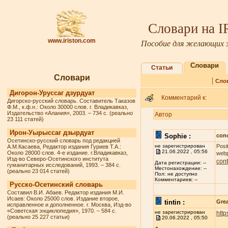
Словари на 
www.iriston.com
Пособие для желающих з
Словари
Статьи
Словари
|
Сло
Дигорон-Уруссаг дзурдуат
Комментарий к:
Дигорско-русский словарь. Составитель Таказов
Ф.М., к.ф.н.: Около 30000 слов. г. Владикавказ,
Издательство «Алания», 2003. – 734 с. (реально
Автор
23 111 статей)
Ирон-Уырыссаг дзырдуат
Sophie :
conc
Осетинско-русский словарь под редакцией
не зарегистрирован
Posi
А.М.Касаева, Редактор издания Гуриев Т.А.:
21.06.2022 , 05:56
Около 28000 слов. 4-е издание. г.Владикавказ,
webp
Изд-во Северо-Осетинского института
cont
Дата регистрации: --
гуманитарных исследований, 1993. – 384 с.
Местонахождение: --
(реально 23 014 статей)
Пол: не доступно
Комментариев: --
Русско-Осетинский словарь
Составил В.И. Абаев. Редактор издания М.И.
Исаев: Около 25000 слов. Издание второе,
tintin :
Grea
исправленное и дополненное. г. Москва, Изд-во
«Советская энциклопедия», 1970. – 584 с.
не зарегистрирован
http
(реально 25 227 статьи)
20.06.2022 , 05:50