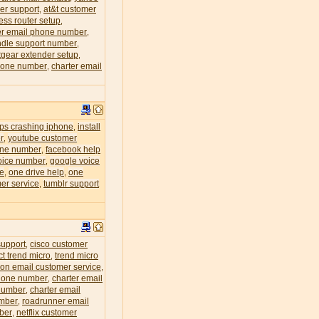
er support
at&t customer
,
less router setup
,
r email phone number
,
dle support number
,
tgear extender setup
,
phone number
charter email
,
eps crashing iphone
install
,
r
youtube customer
,
one number
facebook help
,
oice number
google voice
,
ce
one drive help
one
,
,
er service
tumblr support
,
support
cisco customer
,
ct trend micro
trend micro
,
zon email customer service
,
phone number
charter email
,
 number
charter email
,
umber
roadrunner email
,
mber
netflix customer
,