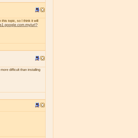
s topic, so I think it will
nts1.google.com.my/url?
ore difficult than installing