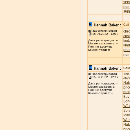
ser
num
sup
Hannah Baker :
Call
не зарегистрирован
chr
15.06.2022 , 12:18
cus
koda
Дата регистрации: --
Местонахождение: --
kind
Пол: не доступно
pho
Комментариев: --
num
Hannah Baker :
Sole
не зарегистрирован
This
15.06.2022 , 12:17
obje
Natu
Дата регистрации: --
Местонахождение: --
pric
Пол: не доступно
nutr
Комментариев: --
Buy
Lon
W24
Sol
Mak
Wal
Nat
pric