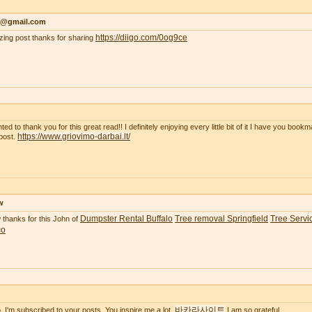
r@gmail.com
https://diigo.com/0og9ce
ing post thanks for sharing
ted to thank you for this great read!! I definitely enjoying every little bit of it I have you boo
https://www.griovimo-darbai.lt/
post.
w
Dumpster Rental Buffalo
Tree removal Springfield
Tree Servic
thanks for this John of
co
바카라사이트
o. I'm subscribed to your posts. You inspire me a lot.
I am so grateful.