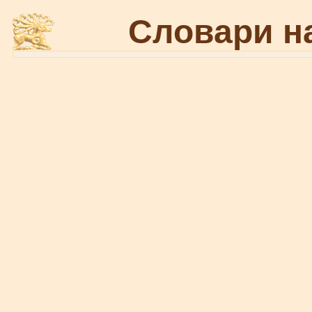
Словари н