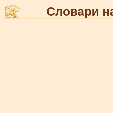
Словари н