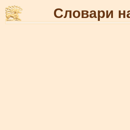
Словари н